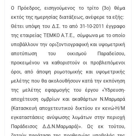
Ο Πρόεδρος, εισηγούμενος το τρίτο (3ο) θέμα
εκτός της ημερησίας διατάξεως, ανέφερε τα εξής:
Θέτει υπόψη του Δ.Σ. το από 31-10-2011 έγγραφο
της εταιρείας ΤΕΜΚΟ Α.Τ.Ε., σύμφωνα με το οποίο
υποβάλλουν την οριζοντιογραφική και υψομετρική
αποτύπωση του οικισμού Παραδείσου,
προκειμένου να καθοριστούν οι προβλεπόμενοι
όροι, από άποψη ρυμοτομικής και υψομετρικής
μελέτης που θα ακολουθήσουν κατά την εκπόνηση
της μελέτης εφαρμογής του έργου «Ύδρευση-
αποχέτευση ομβρίων και ακαθάρτων Ν.Μαρμαρά
(Κατασκευή αποχετευτικού δικτύου εν κενώ-Η/Μ
εγκαταστάσεις ανύψωσης λυμάτων στην περιοχή
Παράδεισος Δ.Δ.Ν.Μαρμαρά)». Ως εκ τούτου,
ζητούν παράταση της προθεσμίας υποβολής της