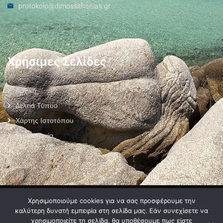
protokolo@dimossithonias.gr
Χρήσιμες Σελίδες
Αρχική
Δελτία Τύπου
Χάρτης Ιστοτόπου
Επικοινωνία
Πολιτική Προστασίας Προσωπικών Δεδομένων
–
Πολιτική Cookies
–
Χρησιμοποιούμε cookies για να σας προσφέρουμε την
Όροι Χρήσης
καλύτερη δυνατή εμπειρία στη σελίδα μας. Εάν συνεχίσετε να
χρησιμοποιείτε τη σελίδα, θα υποθέσουμε πως είστε