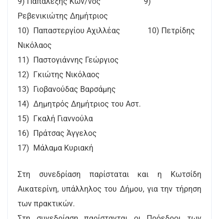
9) Παπαλέξης Κων/νος 9)
Ρεβενικιώτης Δημήτριος
10) Παπαστεργίου Αχιλλέας 10) Πετρίδης
Νικόλαος
11) Παστογιάννης Γεώργιος
12) Γκιώτης Νικόλαος
13) Γιοβανούδας Βαρσάμης
14) Δημητρός Δημήτριος του Αστ.
15) Γκαλή Γιαννούλα
16) Πράτσας Άγγελος
17) Μάλαμα Κυριακή
Στη συνεδρίαση παρίσταται και η Κωτσίδη
Αικατερίνη, υπάλληλος του Δήμου, για την τήρηση
των πρακτικών.
Στη συνεδρίαση παρίστανται οι Πρόεδροι των