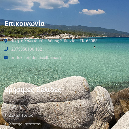
Επικοινωνία
Νικήτη Χαλκιδικής, Δήμος Σιθωνίας, ΤΚ: 63088
2375350100 102
protokolo@dimossithonias.gr
Χρήσιμες Σελίδες
Αρχική
Δελτία Τύπου
Χάρτης Ιστοτόπου