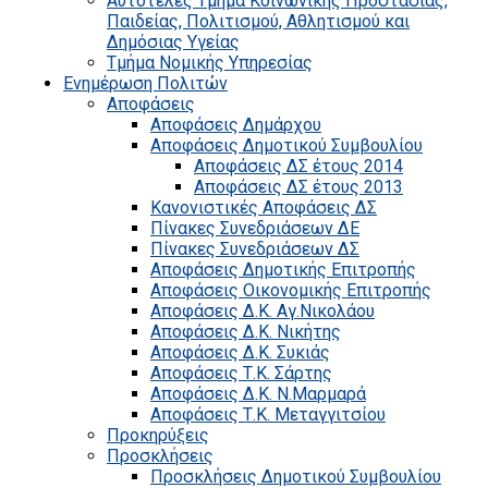
Αυτοτελές Τμήμα Κοινωνικής Προστασίας,
Παιδείας, Πολιτισμού, Αθλητισμού και
Δημόσιας Υγείας
Τμήμα Νομικής Υπηρεσίας
Ενημέρωση Πολιτών
Αποφάσεις
Αποφάσεις Δημάρχου
Αποφάσεις Δημοτικού Συμβουλίου
Αποφάσεις ΔΣ έτους 2014
Αποφάσεις ΔΣ έτους 2013
Κανονιστικές Αποφάσεις ΔΣ
Πίνακες Συνεδριάσεων ΔΕ
Πίνακες Συνεδριάσεων ΔΣ
Αποφάσεις Δημοτικής Επιτροπής
Αποφάσεις Οικονομικής Επιτροπής
Αποφάσεις Δ.Κ. Αγ.Νικολάου
Αποφάσεις Δ.Κ. Νικήτης
Αποφάσεις Δ.Κ. Συκιάς
Αποφάσεις Τ.Κ. Σάρτης
Αποφάσεις Δ.Κ. Ν.Μαρμαρά
Αποφάσεις Τ.Κ. Μεταγγιτσίου
Προκηρύξεις
Προσκλήσεις
Προσκλήσεις Δημοτικού Συμβουλίου