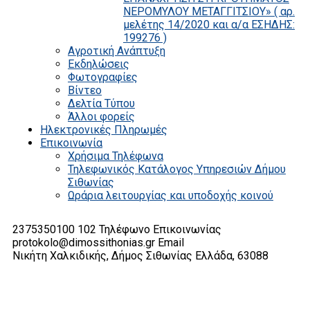
ΝΕΡΟΜΥΛΟΥ ΜΕΤΑΓΓΙΤΣΙΟΥ» ( αρ.
μελέτης 14/2020 και α/α ΕΣΗΔΗΣ:
199276 )
Αγροτική Ανάπτυξη
Εκδηλώσεις
Φωτογραφίες
Βίντεο
Δελτία Τύπου
Άλλοι φορείς
Ηλεκτρονικές Πληρωμές
Επικοινωνία
Χρήσιμα Τηλέφωνα
Τηλεφωνικός Κατάλογος Υπηρεσιών Δήμου
Σιθωνίας
Ωράρια λειτουργίας και υποδοχής κοινού
2375350100 102
Τηλέφωνο Επικοινωνίας
protokolo@dimossithonias.gr
Email
Νικήτη Χαλκιδικής, Δήμος Σιθωνίας
Ελλάδα, 63088