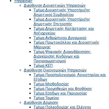
Υπηρεσίες
Διεύθυνση Διοικητικών Υπηρεσιών
Τμήμα Διοικητικής Υποστήριξης
Δημοτικού Συμβουλίου
Τμήμα Διοικητικής Υποστήριξης
Δημοτικής Επιτροπής
Τμήμα Δημοτικής Κατάστασης και
Ληξιαρχείου
Τμήμα Ανθρώπινου Δυναμικού
Τμήμα Πρωτοκόλλου και Διοικητικής
Μέριμνας
Τμήμα Ψηφιακής Διακυβέρνησης,
Διαχείρισης Κινδύνων και
Προγραμματισμού
Τμήμα ΚΕΠ
Διεύθυνση Οικονομικών Υπηρεσιών
Τμήμα Προϋπολογισμού, Λογιστηρίου και
Εξόδων
Τμήμα Μισθοδοσίας
Τμήμα Προμηθειών και Αποθήκης
Τμήμα Εσόδων και Περιουσίας
Τμήμα Ταμείου
Διεύθυνση Δόμησης
Τμήμα Πολεοδομίας και Ελέγχου