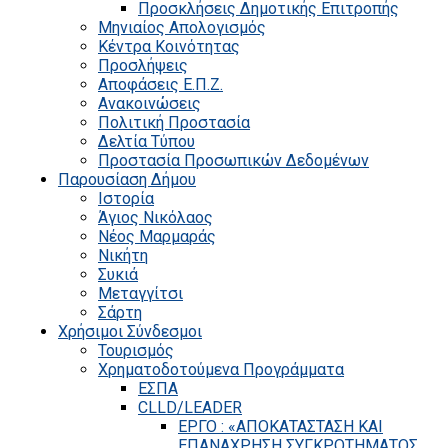
Προσκλήσεις Δημοτικής Επιτροπής
Μηνιαίος Απολογισμός
Κέντρα Κοινότητας
Προσλήψεις
Αποφάσεις Ε.Π.Ζ.
Ανακοινώσεις
Πολιτική Προστασία
Δελτία Τύπου
Προστασία Προσωπικών Δεδομένων
Παρουσίαση Δήμου
Ιστορία
Άγιος Νικόλαος
Νέος Μαρμαράς
Νικήτη
Συκιά
Μεταγγίτσι
Σάρτη
Χρήσιμοι Σύνδεσμοι
Τουρισμός
Χρηματοδοτούμενα Προγράμματα
ΕΣΠΑ
CLLD/LEADER
ΕΡΓΟ : «ΑΠΟΚΑΤΑΣΤΑΣΗ ΚΑΙ
ΕΠΑΝΑΧΡΗΣΗ ΣΥΓΚΡΟΤΗΜΑΤΟΣ