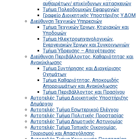
αυθαιρέτων/ επικίνδυνων κατασκευών
Τμήμα Πολεοδομικών Εφαρμογών
Γραφείο Διοικητικής Υποστήριξης Υ.ΔΟΜ
Διεύθυνση Τεχνικών Υπηρεσιών
Τμήμα Τεχνικών Έργων, Κτιριακών και
Υποδομών
Τμήμα Ηλεκτρομηχανολογικών,
Ενεργειακών Έργων και Συγκοινωνιών
Τμήμα Ύδρευσης – Αποχέτευσης
Διεύθυνση Περιβάλλοντος, Καθαριότητας και
Ανακύκλωσης
Τμήμα Συντήρησης και Διαχείρισης
Οχημάτων
Τμήμα Καθαριότητας, Αποκομιδής
Απορριμμάτων και Ανακύκλωσης
Τμήμα Περιβάλλοντος και Πρασίνου
Αυτοτελές Τμήμα Διοικητικής Υποστήριξης
Δημάρχου
Αυτοτελές Τμήμα Εσωτερικού Ελέγχου
Αυτοτελές Τμήμα Πολιτικής Προστασίας
Αυτοτελές Τμήμα Δημοτικής Αστυνομίας
Αυτοτελές Τμήμα Τοπικής Οικονομίας,
Τουρισμού και Απασχόλησης