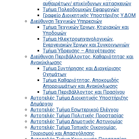
αυθαιρέτων/ επικίνδυνων κατασκευών
Τμήμα Πολεοδομικών Εφαρμογών
Γραφείο Διοικητικής Υποστήριξης Υ.ΔΟΜ
Διεύθυνση Τεχνικών Υπηρεσιών
Τμήμα Τεχνικών Έργων, Κτιριακών και
Υποδομών
Τμήμα Ηλεκτρομηχανολογικών,
Ενεργειακών Έργων και Συγκοινωνιών
Τμήμα Ύδρευσης – Αποχέτευσης
Διεύθυνση Περιβάλλοντος, Καθαριότητας και
Ανακύκλωσης
Τμήμα Συντήρησης και Διαχείρισης
Οχημάτων
Τμήμα Καθαριότητας, Αποκομιδής
Απορριμμάτων και Ανακύκλωσης
Τμήμα Περιβάλλοντος και Πρασίνου
Αυτοτελές Τμήμα Διοικητικής Υποστήριξης
Δημάρχου
Αυτοτελές Τμήμα Εσωτερικού Ελέγχου
Αυτοτελές Τμήμα Πολιτικής Προστασίας
Αυτοτελές Τμήμα Δημοτικής Αστυνομίας
Αυτοτελές Τμήμα Τοπικής Οικονομίας,
Τουρισμού και Απασχόλησης