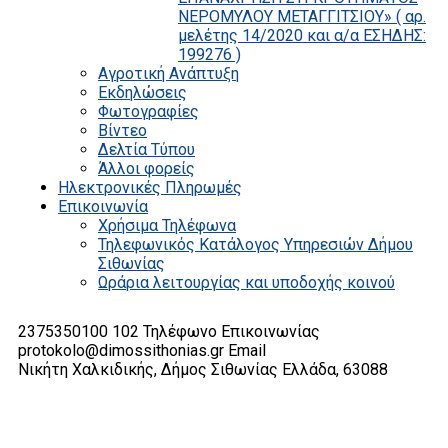
ΝΕΡΟΜΥΛΟΥ ΜΕΤΑΓΓΙΤΣΙΟΥ» ( αρ.
μελέτης 14/2020 και α/α ΕΣΗΔΗΣ:
199276 )
Αγροτική Ανάπτυξη
Εκδηλώσεις
Φωτογραφίες
Βίντεο
Δελτία Τύπου
Άλλοι φορείς
Ηλεκτρονικές Πληρωμές
Επικοινωνία
Χρήσιμα Τηλέφωνα
Τηλεφωνικός Κατάλογος Υπηρεσιών Δήμου
Σιθωνίας
Ωράρια λειτουργίας και υποδοχής κοινού
2375350100 102
Τηλέφωνο Επικοινωνίας
protokolo@dimossithonias.gr
Email
Νικήτη Χαλκιδικής, Δήμος Σιθωνίας
Ελλάδα, 63088