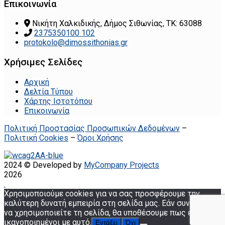
Επικοινωνία
Νικήτη Χαλκιδικής, Δήμος Σιθωνίας, ΤΚ: 63088
2375350100 102
protokolo@dimossithonias.gr
Χρήσιμες Σελίδες
Αρχική
Δελτία Τύπου
Χάρτης Ιστοτόπου
Επικοινωνία
Πολιτική Προστασίας Προσωπικών Δεδομένων
–
Πολιτική Cookies
–
Όροι Χρήσης
2024 © Developed by
MyCompany Projects
2026
.
Χρησιμοποιούμε cookies για να σας προσφέρουμε την
καλύτερη δυνατή εμπειρία στη σελίδα μας. Εάν συνεχίσετε
να χρησιμοποιείτε τη σελίδα, θα υποθέσουμε πως είστε
ικανοποιημένοι με αυτό.
Εντάξει
Όχι