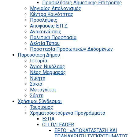
Προσκλήσεις Δημοτικής Επιτροπής
Μηνιαίος Απολογισμός
Κέντρα Κοινότητας
Προσλήψεις
Αποφάσεις Ε.Π.Ζ.
Ανακοινώσεις
Πολιτική Προστασία
Δελτία Τύπου
Προστασία Προσωπικών Δεδομένων
Παρουσίαση Δήμου
Ιστορία
Άγιος Νικόλαος
Νέος Μαρμαράς
Νικήτη
Συκιά
Μεταγγίτσι
Σάρτη
Χρήσιμοι Σύνδεσμοι
Τουρισμός
Χρηματοδοτούμενα Προγράμματα
ΕΣΠΑ
CLLD/LEADER
ΕΡΓΟ : «ΑΠΟΚΑΤΑΣΤΑΣΗ ΚΑΙ
ΕΠΑΝΑΧΡΗΣΗ ΣΥΓΚΡΟΤΗΜΑΤΟΣ