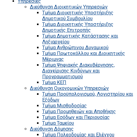
Υπηρεσίες
Διεύθυνση Διοικητικών Υπηρεσιών
Τμήμα Διοικητικής Υποστήριξης
Δημοτικού Συμβουλίου
Τμήμα Διοικητικής Υποστήριξης
Δημοτικής Επιτροπής
Τμήμα Δημοτικής Κατάστασης και
Ληξιαρχείου
Τμήμα Ανθρώπινου Δυναμικού
Τμήμα Πρωτοκόλλου και Διοικητικής
Μέριμνας
Τμήμα Ψηφιακής Διακυβέρνησης,
Διαχείρισης Κινδύνων και
Προγραμματισμού
Τμήμα ΚΕΠ
Διεύθυνση Οικονομικών Υπηρεσιών
Τμήμα Προϋπολογισμού, Λογιστηρίου και
Εξόδων
Τμήμα Μισθοδοσίας
Τμήμα Προμηθειών και Αποθήκης
Τμήμα Εσόδων και Περιουσίας
Τμήμα Ταμείου
Διεύθυνση Δόμησης
Τμήμα Πολεοδομίας και Ελέγχου