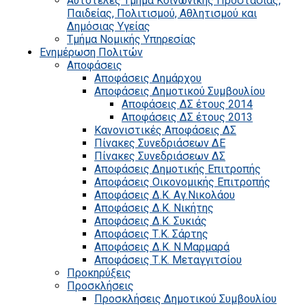
Αυτοτελές Τμήμα Κοινωνικής Προστασίας,
Παιδείας, Πολιτισμού, Αθλητισμού και
Δημόσιας Υγείας
Τμήμα Νομικής Υπηρεσίας
Ενημέρωση Πολιτών
Αποφάσεις
Αποφάσεις Δημάρχου
Αποφάσεις Δημοτικού Συμβουλίου
Αποφάσεις ΔΣ έτους 2014
Αποφάσεις ΔΣ έτους 2013
Κανονιστικές Αποφάσεις ΔΣ
Πίνακες Συνεδριάσεων ΔΕ
Πίνακες Συνεδριάσεων ΔΣ
Αποφάσεις Δημοτικής Επιτροπής
Αποφάσεις Οικονομικής Επιτροπής
Αποφάσεις Δ.Κ. Αγ.Νικολάου
Αποφάσεις Δ.Κ. Νικήτης
Αποφάσεις Δ.Κ. Συκιάς
Αποφάσεις Τ.Κ. Σάρτης
Αποφάσεις Δ.Κ. Ν.Μαρμαρά
Αποφάσεις Τ.Κ. Μεταγγιτσίου
Προκηρύξεις
Προσκλήσεις
Προσκλήσεις Δημοτικού Συμβουλίου