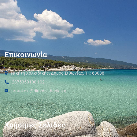
Επικοινωνία
Νικήτη Χαλκιδικής, Δήμος Σιθωνίας, ΤΚ: 63088
2375350100 102
protokolo@dimossithonias.gr
Χρήσιμες Σελίδες