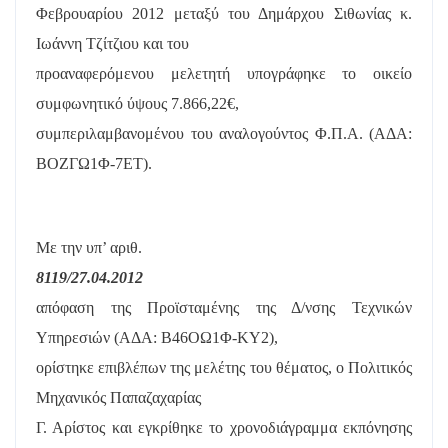
Φεβρουαρίου 2012 μεταξύ του Δημάρχου Σιθωνίας κ.
Ιωάννη Τζίτζιου και του
προαναφερόμενου μελετητή υπογράφηκε το οικείο
συμφωνητικό ύψους 7.866,22€,
συμπεριλαμβανομένου του αναλογούντος Φ.Π.Α. (ΑΔΑ:
ΒΟΖΓΩ1Φ-7ΕΤ).
Με την υπ’ αριθ.
8119/27.04.2012
απόφαση της Προϊσταμένης της Δ/νσης Τεχνικών
Υπηρεσιών (ΑΔΑ: Β46ΟΩ1Φ-ΚΥ2),
ορίστηκε επιβλέπων της μελέτης του θέματος, ο Πολιτικός
Μηχανικός Παπαζαχαρίας
Γ. Αρίστος και εγκρίθηκε το χρονοδιάγραμμα εκπόνησης