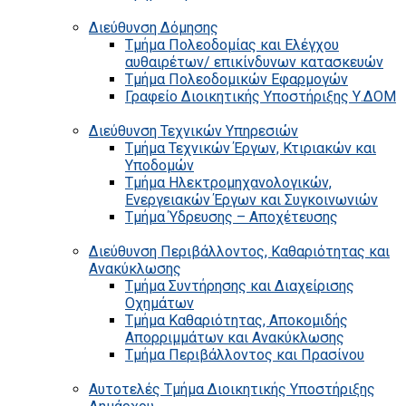
Διεύθυνση Δόμησης
Τμήμα Πολεοδομίας και Ελέγχου
αυθαιρέτων/ επικίνδυνων κατασκευών
Τμήμα Πολεοδομικών Εφαρμογών
Γραφείο Διοικητικής Υποστήριξης Υ.ΔΟΜ
Διεύθυνση Τεχνικών Υπηρεσιών
Τμήμα Τεχνικών Έργων, Κτιριακών και
Υποδομών
Τμήμα Ηλεκτρομηχανολογικών,
Ενεργειακών Έργων και Συγκοινωνιών
Τμήμα Ύδρευσης – Αποχέτευσης
Διεύθυνση Περιβάλλοντος, Καθαριότητας και
Ανακύκλωσης
Τμήμα Συντήρησης και Διαχείρισης
Οχημάτων
Τμήμα Καθαριότητας, Αποκομιδής
Απορριμμάτων και Ανακύκλωσης
Τμήμα Περιβάλλοντος και Πρασίνου
Αυτοτελές Τμήμα Διοικητικής Υποστήριξης