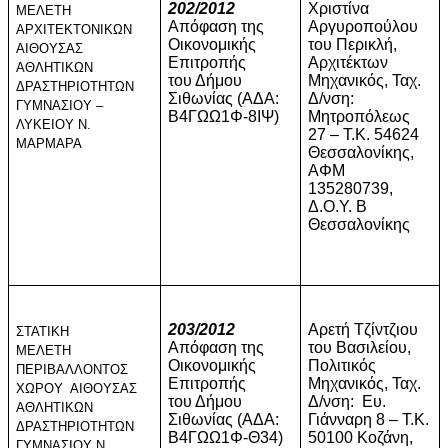
202/2012
Χριστίνα
ΜΕΛΕΤΗ
Απόφαση της
Αργυροπούλου
ΑΡΧΙΤΕΚΤΟΝΙΚΩΝ
Οικονομικής
του Περικλή,
ΑΙΘΟΥΣΑΣ
Επιτροπής
Αρχιτέκτων
ΑΘΛΗΤΙΚΩΝ
του Δήμου
Μηχανικός, Ταχ.
ΔΡΑΣΤΗΡΙΟΤΗΤΩΝ
Σιθωνίας (ΑΔΑ:
Δ/νση:
ΓΥΜΝΑΣΙΟΥ –
Β4ΓΩΩ1Φ-8ΙΨ)
Μητροπόλεως
ΛΥΚΕΙΟΥ Ν.
27 – Τ.Κ. 54624
ΜΑΡΜΑΡΑ
Θεσσαλονίκης,
ΑΦΜ
135280739,
Δ.Ο.Υ. Β
Θεσσαλονίκης
203/2012
Αρετή Τζίντζιου
ΣΤΑΤΙΚΗ
Απόφαση της
του Βασιλείου,
ΜΕΛΕΤΗ
Οικονομικής
Πολιτικός
ΠΕΡΙΒΑΛΛΟΝΤΟΣ
Επιτροπής
Μηχανικός, Ταχ.
ΧΩΡΟΥ
ΑΙΘΟΥΣΑΣ
του Δήμου
Δ/νση:
Ευ.
ΑΘΛΗΤΙΚΩΝ
Σιθωνίας (ΑΔΑ:
Γιάνναρη 8 – Τ.Κ.
ΔΡΑΣΤΗΡΙΟΤΗΤΩΝ
Β4ΓΩΩ1Φ-Θ34)
50100 Κοζάνη,
ΓΥΜΝΑΣΙΟΥ Ν.