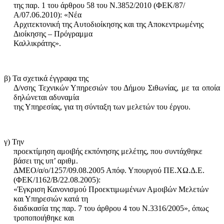
της παρ. 1 του άρθρου 58 του Ν.3852/2010 (ΦΕΚ/87/
Α/07.06.2010): «Νέα
Αρχιτεκτονική της Αυτοδιοίκησης και της Αποκεντρωμένης
Διοίκησης – Πρό­γραμ­μα
Καλλικράτης».
β) Τα σχετικά έγγραφα της
Δ/νσης Τεχνικών Υπηρεσιών του Δήμου Σιθωνίας, με τα οποία
δηλώνεται αδυναμία
της Υπηρεσίας, για τη σύνταξη των μελετών του έργου.
γ) Την
προεκτίμηση αμοιβής εκπόνησης μελέτης, που συντάχθηκε
βάσει της υπ’ αριθμ.
ΔΜΕΟ/α/ο/1257/09.08.2005 Απόφ. Υπουργού ΠΕ.ΧΩ.Δ.Ε.
(ΦΕΚ/1162/Β/22.08.2005):
«Έγκριση Κανονισμού Προεκτιμωμένων Αμοιβών Μελετών
και Υπηρεσιών κατά τη
διαδικασία της παρ. 7 του άρθρου 4 του Ν.3316/2005», όπως
τροποποιήθηκε και