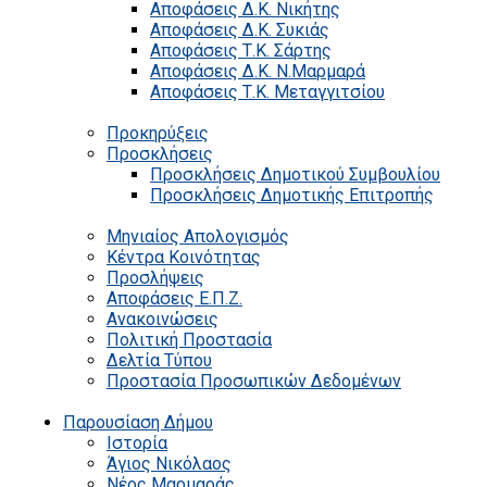
Αποφάσεις Δ.Κ. Νικήτης
Αποφάσεις Δ.Κ. Συκιάς
Αποφάσεις Τ.Κ. Σάρτης
Αποφάσεις Δ.Κ. Ν.Μαρμαρά
Αποφάσεις Τ.Κ. Μεταγγιτσίου
Προκηρύξεις
Προσκλήσεις
Προσκλήσεις Δημοτικού Συμβουλίου
Προσκλήσεις Δημοτικής Επιτροπής
Μηνιαίος Απολογισμός
Κέντρα Κοινότητας
Προσλήψεις
Αποφάσεις Ε.Π.Ζ.
Ανακοινώσεις
Πολιτική Προστασία
Δελτία Τύπου
Προστασία Προσωπικών Δεδομένων
Παρουσίαση Δήμου
Ιστορία
Άγιος Νικόλαος
Νέος Μαρμαράς