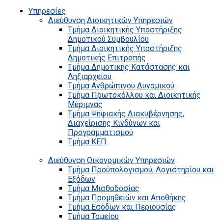
Υπηρεσίες
Διεύθυνση Διοικητικών Υπηρεσιών
Τμήμα Διοικητικής Υποστήριξης
Δημοτικού Συμβουλίου
Τμήμα Διοικητικής Υποστήριξης
Δημοτικής Επιτροπής
Τμήμα Δημοτικής Κατάστασης και
Ληξιαρχείου
Τμήμα Ανθρώπινου Δυναμικού
Τμήμα Πρωτοκόλλου και Διοικητικής
Μέριμνας
Τμήμα Ψηφιακής Διακυβέρνησης,
Διαχείρισης Κινδύνων και
Προγραμματισμού
Τμήμα ΚΕΠ
Διεύθυνση Οικονομικών Υπηρεσιών
Τμήμα Προϋπολογισμού, Λογιστηρίου και
Εξόδων
Τμήμα Μισθοδοσίας
Τμήμα Προμηθειών και Αποθήκης
Τμήμα Εσόδων και Περιουσίας
Τμήμα Ταμείου