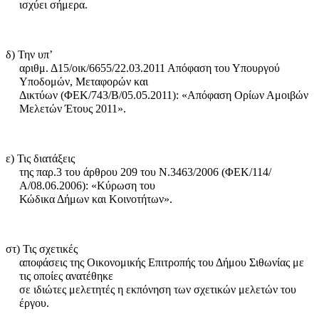
ισχύει σήμερα.
δ) Την υπ’
αριθμ. Δ15/οικ/6655/22.03.2011 Απόφαση του Υπουργού
Υποδομών, Μετα­φο­ρών και
Δικτύων (ΦΕΚ/743/Β/05.05.2011): «Απόφαση Ορίων Αμοιβών
Μελετών Έτους 2011».
ε) Τις διατάξεις
της παρ.3 του άρθρου 209 του Ν.3463/2006 (ΦΕΚ/114/
Α/08.06.2006): «Κύρωση του
Κώδικα Δήμων και Κοινοτήτων».
στ) Τις σχετικές
αποφάσεις της Οικονομικής Επιτροπής του Δήμου Σιθωνίας με
τις οποίες ανατέθηκε
σε ιδιώτες μελετητές η εκπόνηση των σχετικών μελετών του
έργου.