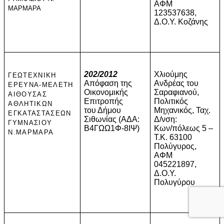
ΑΦΜ
ΜΑΡΜΑΡΑ
123537638,
Δ.Ο.Υ. Κοζάνης
202/2012
Χλιούμης
ΓΕΩΤΕΧΝΙΚΗ
Απόφαση της
Ανδρέας του
ΕΡΕΥΝΑ-ΜΕΛΕΤΗ
Οικονομικής
Σαραφιανού,
ΑΙΘΟΥΣΑΣ
Επιτροπής
Πολιτικός
ΑΘΛΗΤΙΚΩΝ
του Δήμου
Μηχανικός, Ταχ.
ΕΓΚΑΤΑΣΤΑΣΕΩΝ
Σιθωνίας (ΑΔΑ:
Δ/νση:
ΓΥΜΝΑΣΙΟΥ
Β4ΓΩΩ1Φ-8ΙΨ)
Κων/πόλεως 5 –
Ν.ΜΑΡΜΑΡΑ
Τ.Κ. 63100
Πολύγυρος,
ΑΦΜ
045221897,
Δ.Ο.Υ.
Πολυγύρου