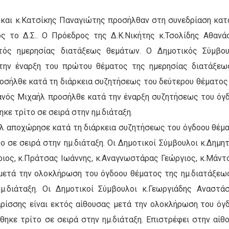
 και κ.Κατσίκης Παναγιώτης προσήλθαν στη συνεδρίαση κατ
 το Δ.Σ.. Ο Πρόεδρος της Δ.Κ.Νικήτης κ.Τσολίδης Αθανά
ός ημερησίας διατάξεως θεμάτων. Ο Δημοτικός Σύμβο
την έναρξη του πρώτου θέματος της ημερησίας διατάξεω
οσήλθε κατά τη διάρκεια συζητήσεως του δεύτερου θέματος
πανός Μιχαήλ προσήλθε κατά την έναρξη συζητήσεως του όγ
κε τρίτο σε σειρά στην ημ.διάταξη.
ήλ αποχώρησε κατά τη διάρκεια συζητήσεως του όγδοου θέμ
ο σε σειρά στην ημ.διάταξη. Οι Δημοτικοί Σύμβουλοι κ.Δημη
ριος, κ.Πράτσας Ιωάννης, κ.Αναγνωστάρας Γεώργιος, κ.Μάντ
μετά την ολοκλήρωση του όγδοου θέματος της ημ.διατάξεω
.διάταξη. Οι Δημοτικοί Σύμβουλοι κ.Γεωργιάδης Αναστάσ
αρίσσης είναι εκτός αίθουσας μετά την ολοκλήρωση του όγ
θηκε τρίτο σε σειρά στην ημ.διάταξη. Επιστρέφει στην αίθ