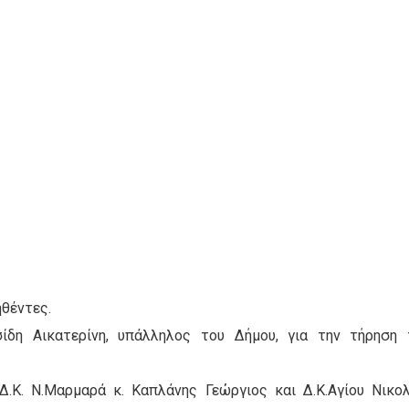
ηθέντες.
ίδη Αικατερίνη, υπάλληλος του Δήμου, για την τήρηση
Δ.Κ. Ν.Μαρμαρά κ. Καπλάνης Γεώργιος και Δ.Κ.Αγίου Νικο