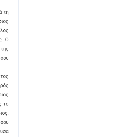
ά τη
σιος
υλος
ς. Ο
 της
δοου
ατος
τρός
σιος
ς το
ιος,
δοου
ουσα