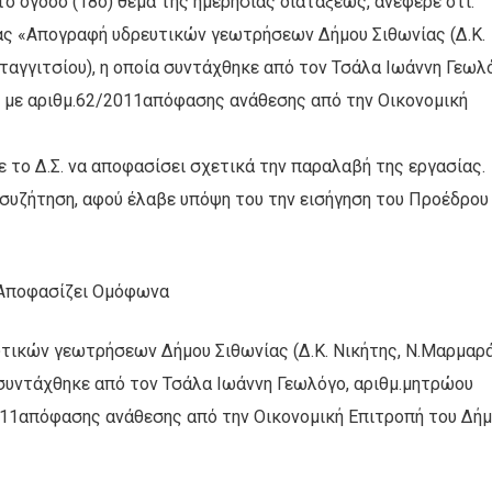
ο όγδοο (18ο) θέμα της ημερησίας διατάξεως, ανέφερε ότι:
ς «Απογραφή υδρευτικών γεωτρήσεων Δήμου Σιθωνίας (Δ.Κ.
εταγγιτσίου), η οποία συντάχθηκε από τον Τσάλα Ιωάννη Γεωλ
ς με αριθμ.62/2011απόφασης ανάθεσης από την Οικονομική
το Δ.Σ. να αποφασίσει σχετικά την παραλαβή της εργασίας.
 συζήτηση, αφού έλαβε υπόψη του την εισήγηση του Προέδρου
Αποφασίζει Ομόφωνα
τικών γεωτρήσεων Δήμου Σιθωνίας (Δ.Κ. Νικήτης, Ν.Μαρμαρά
α συντάχθηκε από τον Τσάλα Ιωάννη Γεωλόγο, αριθμ.μητρώου
011απόφασης ανάθεσης από την Οικονομική Επιτροπή του Δήμ