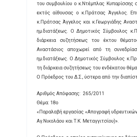
του συμβουλίου ο κ.Ντέμπλας Κυπαρίσσης σ
εκτός αίθουσας ο κ.Πράτσας Άγγελος. Επ
κ.Πράτσας Άγγελος και κ.Γεωργιάδης Ανασ
ημ.διατάξεως. Ο Δημοτικός Σύμβουλος κ.
διάρκεια συζητήσεως του έκτου θέματο
Αναστάσιος αποχωρεί από τη συνεδρία
ημ.διατάξεως. Ο Δημοτικός Σύμβουλος κ.Π
τη διάρκεια συζητήσεως του ενδέκατου θέμα
Ο Πρόεδρος του Δ.Σ., ύστερα από την διαπίσ
Αριθμός Απόφασης: 265/2011
Θέμα: 18ο
«Παραλαβή εργασίας «Απογραφή υδρευτικών 
Αγ.Νικολάου και Τ.Κ. Μεταγγιτσίου)».