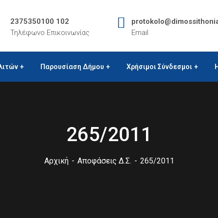
2375350100 102
protokolo@dimossithoni
Τηλέφωνο Επικοινωνίας
Email
λιτών
Παρουσίαση Δήμου
Χρήσιμοι Σύνδεσμοι
265/2011
Αρχική
Αποφάσεις Δ.Σ.
265/2011