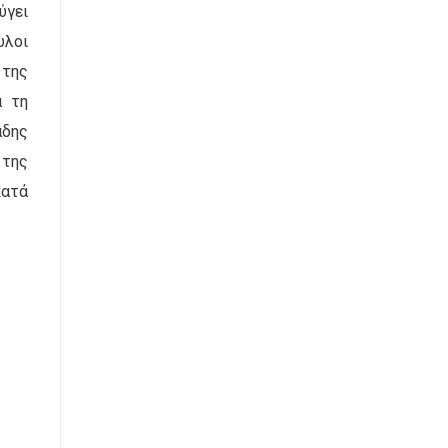
ύγει
υλοι
 της
ά τη
άδης
 της
κατά