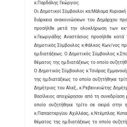
κ.Παρδάλης Γεώργιος.
Οι Δημοτικοί Σύμβουλοι κα.Μάλαμα Κυριακή
διάρκεια ανακοινώσεων του Δημάρχου προς
προσήλθε μετά την ολοκλήρωση των εκτ
κ.Γεωργιάδης Αναστάσιος προσήλθε κατά 
Δημοτικός Σύμβουλος κ.Φάλκος Κων/νος πρ
ημ.διατάξεως. Ο Δημοτικός Σύμβουλος κ.Σ
θέματος της ημ.διατάξεως το οποίο συζητήθη
Ο Δημοτικός Σύμβουλος κ.Τσιάρας Εμμανου
της ημ.διατάξεως το οποίο συζητήθηκε τρίτ
Δημήτριος του Αλεξ., κ.Ρεβενικιώτης Δημήτ
Βασίλειος αποχώρησαν από τη συνεδρίαση 
οποίο συζητήθηκε τρίτο σε σειρά στην ημ
κ.Παπαστεργίου Αχιλλέας, κ.Ντέμπλας Κυπ
θέματος της ημ.διατάξεως το οποίο συζητή