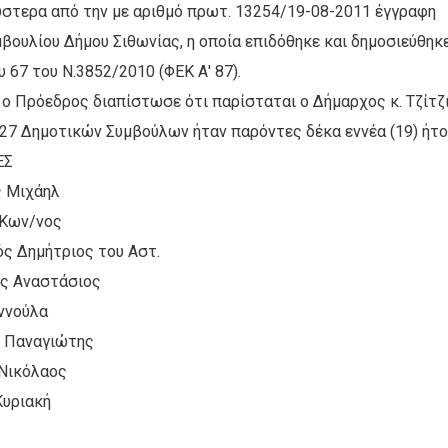
ύστερα από την με αριθμό πρωτ. 13254/19-08-2011 έγγραφη
ουλίου Δήμου Σιθωνίας, η οποία επιδόθηκε και δημοσιεύθηκ
 67 του Ν.3852/2010 (ΦΕΚ Α' 87).
 ο Πρόεδρος διαπίστωσε ότι παρίσταται ο Δήμαρχος κ. Τζίτζ
 27 Δημοτικών Συμβούλων ήταν παρόντες δέκα εννέα (19) ήτο
Σ
 Μιχάηλ
Κων/νος
ός Δημήτριος του Αστ.
 Αναστάσιος
ννούλα
 Παναγιώτης
Νικόλαος
υριακή