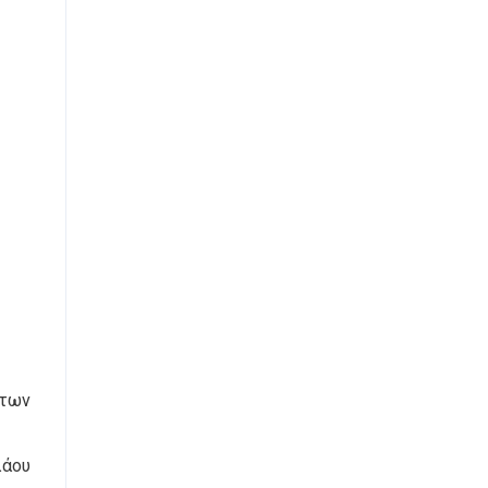
 των
λάου