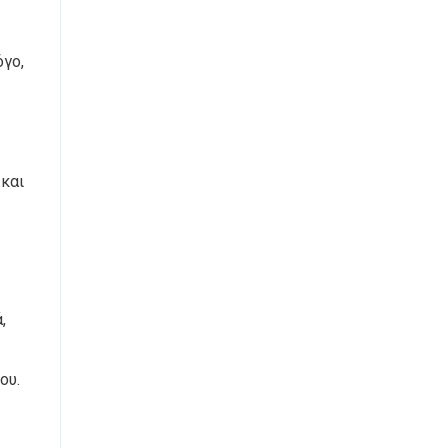
όγο,
 και
,
ου.