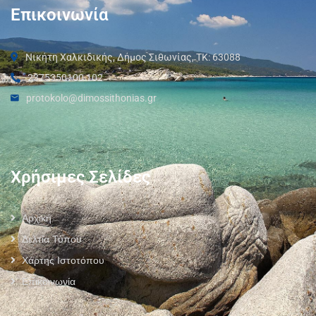
Επικοινωνία
Νικήτη Χαλκιδικής, Δήμος Σιθωνίας, ΤΚ: 63088
2375350100 102
protokolo@dimossithonias.gr
Χρήσιμες Σελίδες
Αρχική
Δελτία Τύπου
Χάρτης Ιστοτόπου
Επικοινωνία