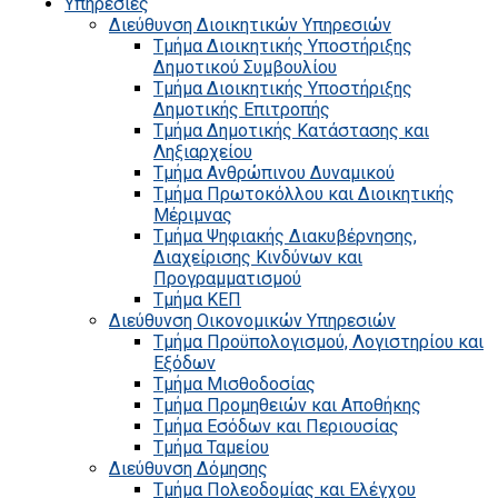
Υπηρεσίες
Διεύθυνση Διοικητικών Υπηρεσιών
Τμήμα Διοικητικής Υποστήριξης
Δημοτικού Συμβουλίου
Τμήμα Διοικητικής Υποστήριξης
Δημοτικής Επιτροπής
Τμήμα Δημοτικής Κατάστασης και
Ληξιαρχείου
Τμήμα Ανθρώπινου Δυναμικού
Τμήμα Πρωτοκόλλου και Διοικητικής
Μέριμνας
Τμήμα Ψηφιακής Διακυβέρνησης,
Διαχείρισης Κινδύνων και
Προγραμματισμού
Τμήμα ΚΕΠ
Διεύθυνση Οικονομικών Υπηρεσιών
Τμήμα Προϋπολογισμού, Λογιστηρίου και
Εξόδων
Τμήμα Μισθοδοσίας
Τμήμα Προμηθειών και Αποθήκης
Τμήμα Εσόδων και Περιουσίας
Τμήμα Ταμείου
Διεύθυνση Δόμησης
Τμήμα Πολεοδομίας και Ελέγχου