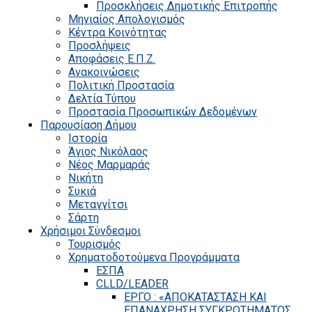
Προσκλήσεις Δημοτικής Επιτροπής
Μηνιαίος Απολογισμός
Κέντρα Κοινότητας
Προσλήψεις
Αποφάσεις Ε.Π.Ζ.
Ανακοινώσεις
Πολιτική Προστασία
Δελτία Τύπου
Προστασία Προσωπικών Δεδομένων
Παρουσίαση Δήμου
Ιστορία
Άγιος Νικόλαος
Νέος Μαρμαράς
Νικήτη
Συκιά
Μεταγγίτσι
Σάρτη
Χρήσιμοι Σύνδεσμοι
Τουρισμός
Χρηματοδοτούμενα Προγράμματα
ΕΣΠΑ
CLLD/LEADER
ΕΡΓΟ : «ΑΠΟΚΑΤΑΣΤΑΣΗ ΚΑΙ
ΕΠΑΝΑΧΡΗΣΗ ΣΥΓΚΡΟΤΗΜΑΤΟΣ