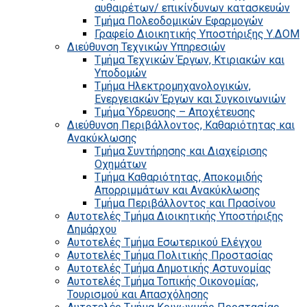
αυθαιρέτων/ επικίνδυνων κατασκευών
Τμήμα Πολεοδομικών Εφαρμογών
Γραφείο Διοικητικής Υποστήριξης Υ.ΔΟΜ
Διεύθυνση Τεχνικών Υπηρεσιών
Τμήμα Τεχνικών Έργων, Κτιριακών και
Υποδομών
Τμήμα Ηλεκτρομηχανολογικών,
Ενεργειακών Έργων και Συγκοινωνιών
Τμήμα Ύδρευσης – Αποχέτευσης
Διεύθυνση Περιβάλλοντος, Καθαριότητας και
Ανακύκλωσης
Τμήμα Συντήρησης και Διαχείρισης
Οχημάτων
Τμήμα Καθαριότητας, Αποκομιδής
Απορριμμάτων και Ανακύκλωσης
Τμήμα Περιβάλλοντος και Πρασίνου
Αυτοτελές Τμήμα Διοικητικής Υποστήριξης
Δημάρχου
Αυτοτελές Τμήμα Εσωτερικού Ελέγχου
Αυτοτελές Τμήμα Πολιτικής Προστασίας
Αυτοτελές Τμήμα Δημοτικής Αστυνομίας
Αυτοτελές Τμήμα Τοπικής Οικονομίας,
Τουρισμού και Απασχόλησης