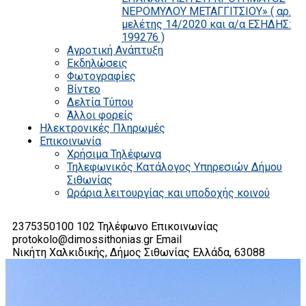
ΝΕΡΟΜΥΛΟΥ ΜΕΤΑΓΓΙΤΣΙΟΥ» ( αρ.
μελέτης 14/2020 και α/α ΕΣΗΔΗΣ:
199276 )
Αγροτική Ανάπτυξη
Εκδηλώσεις
Φωτογραφίες
Βίντεο
Δελτία Τύπου
Άλλοι φορείς
Ηλεκτρονικές Πληρωμές
Επικοινωνία
Χρήσιμα Τηλέφωνα
Τηλεφωνικός Κατάλογος Υπηρεσιών Δήμου
Σιθωνίας
Ωράρια λειτουργίας και υποδοχής κοινού
2375350100 102
Τηλέφωνο Επικοινωνίας
protokolo@dimossithonias.gr
Email
Νικήτη Χαλκιδικής, Δήμος Σιθωνίας
Ελλάδα, 63088