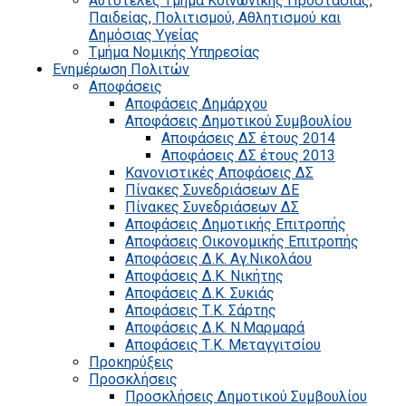
Αυτοτελές Τμήμα Κοινωνικής Προστασίας,
Παιδείας, Πολιτισμού, Αθλητισμού και
Δημόσιας Υγείας
Τμήμα Νομικής Υπηρεσίας
Ενημέρωση Πολιτών
Αποφάσεις
Αποφάσεις Δημάρχου
Αποφάσεις Δημοτικού Συμβουλίου
Αποφάσεις ΔΣ έτους 2014
Αποφάσεις ΔΣ έτους 2013
Κανονιστικές Αποφάσεις ΔΣ
Πίνακες Συνεδριάσεων ΔΕ
Πίνακες Συνεδριάσεων ΔΣ
Αποφάσεις Δημοτικής Επιτροπής
Αποφάσεις Οικονομικής Επιτροπής
Αποφάσεις Δ.Κ. Αγ.Νικολάου
Αποφάσεις Δ.Κ. Νικήτης
Αποφάσεις Δ.Κ. Συκιάς
Αποφάσεις Τ.Κ. Σάρτης
Αποφάσεις Δ.Κ. Ν.Μαρμαρά
Αποφάσεις Τ.Κ. Μεταγγιτσίου
Προκηρύξεις
Προσκλήσεις
Προσκλήσεις Δημοτικού Συμβουλίου