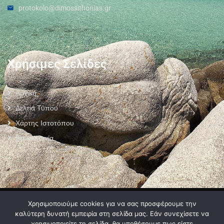
protokolo@dimossithonias.gr
Χρήσιμες Σελίδες
Αρχική
Δελτία Τύπου
Χάρτης Ιστοτόπου
Επικοινωνία
Πολιτική Προστασίας Προσωπικών Δεδομένων
–
Πολιτική Cookies
–
Χρησιμοποιούμε cookies για να σας προσφέρουμε την
Όροι Χρήσης
καλύτερη δυνατή εμπειρία στη σελίδα μας. Εάν συνεχίσετε να
χρησιμοποιείτε τη σελίδα, θα υποθέσουμε πως είστε