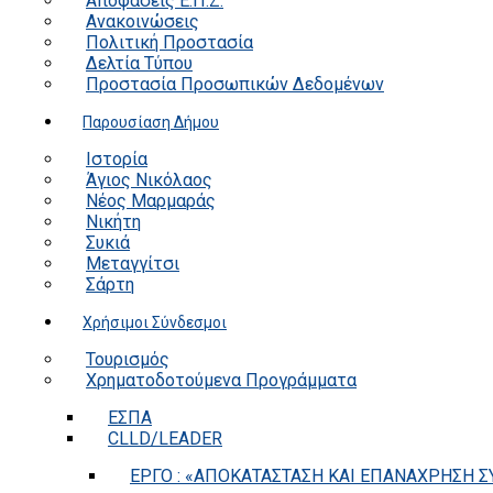
Αποφάσεις Ε.Π.Ζ.
Ανακοινώσεις
Πολιτική Προστασία
Δελτία Τύπου
Προστασία Προσωπικών Δεδομένων
Παρουσίαση Δήμου
Ιστορία
Άγιος Νικόλαος
Νέος Μαρμαράς
Νικήτη
Συκιά
Μεταγγίτσι
Σάρτη
Χρήσιμοι Σύνδεσμοι
Τουρισμός
Χρηματοδοτούμενα Προγράμματα
ΕΣΠΑ
CLLD/LEADER
ΕΡΓΟ : «ΑΠΟΚΑΤΑΣΤΑΣΗ ΚΑΙ ΕΠΑΝΑΧΡΗΣΗ ΣΥ