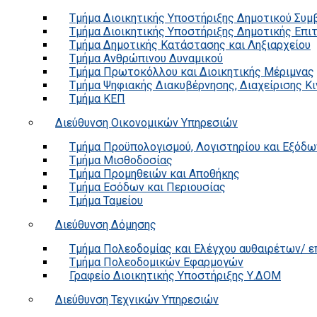
Τμήμα Διοικητικής Υποστήριξης Δημοτικού Συμ
Τμήμα Διοικητικής Υποστήριξης Δημοτικής Επι
Τμήμα Δημοτικής Κατάστασης και Ληξιαρχείου
Τμήμα Ανθρώπινου Δυναμικού
Τμήμα Πρωτοκόλλου και Διοικητικής Μέριμνας
Τμήμα Ψηφιακής Διακυβέρνησης, Διαχείρισης Κ
Τμήμα ΚΕΠ
Διεύθυνση Οικονομικών Υπηρεσιών
Τμήμα Προϋπολογισμού, Λογιστηρίου και Εξόδω
Τμήμα Μισθοδοσίας
Τμήμα Προμηθειών και Αποθήκης
Τμήμα Εσόδων και Περιουσίας
Τμήμα Ταμείου
Διεύθυνση Δόμησης
Τμήμα Πολεοδομίας και Ελέγχου αυθαιρέτων/ 
Τμήμα Πολεοδομικών Εφαρμογών
Γραφείο Διοικητικής Υποστήριξης Υ.ΔΟΜ
Διεύθυνση Τεχνικών Υπηρεσιών