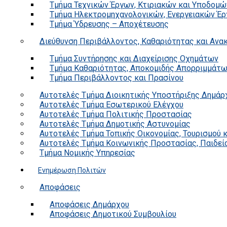
Τμήμα Τεχνικών Έργων, Κτιριακών και Υποδομώ
Τμήμα Ηλεκτρομηχανολογικών, Ενεργειακών Έρ
Τμήμα Ύδρευσης – Αποχέτευσης
Διεύθυνση Περιβάλλοντος, Καθαριότητας και Αν
Τμήμα Συντήρησης και Διαχείρισης Οχημάτων
Τμήμα Καθαριότητας, Αποκομιδής Απορριμμάτ
Τμήμα Περιβάλλοντος και Πρασίνου
Αυτοτελές Τμήμα Διοικητικής Υποστήριξης Δημάρ
Αυτοτελές Τμήμα Εσωτερικού Ελέγχου
Αυτοτελές Τμήμα Πολιτικής Προστασίας
Αυτοτελές Τμήμα Δημοτικής Αστυνομίας
Αυτοτελές Τμήμα Τοπικής Οικονομίας, Τουρισμού 
Αυτοτελές Τμήμα Κοινωνικής Προστασίας, Παιδεία
Τμήμα Νομικής Υπηρεσίας
Ενημέρωση Πολιτών
Αποφάσεις
Αποφάσεις Δημάρχου
Αποφάσεις Δημοτικού Συμβουλίου