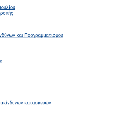
βουλίου
τροπής
ινδύνων και Προγραμματισμού
ν
επικίνδυνων κατασκευών