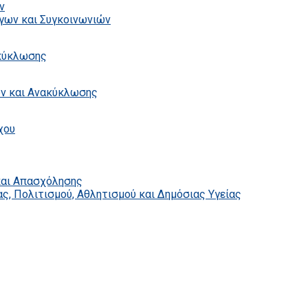
ν
γων και Συγκοινωνιών
ακύκλωσης
ων και Ανακύκλωσης
χου
και Απασχόλησης
ς, Πολιτισμού, Αθλητισμού και Δημόσιας Υγείας