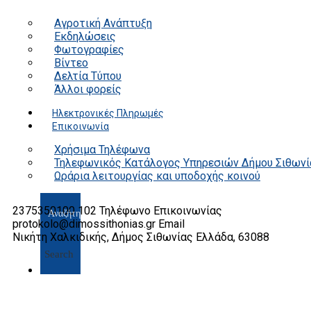
Αγροτική Ανάπτυξη
Εκδηλώσεις
Φωτογραφίες
Βίντεο
Δελτία Τύπου
Άλλοι φορείς
Ηλεκτρονικές Πληρωμές
Επικοινωνία
Χρήσιμα Τηλέφωνα
Τηλεφωνικός Κατάλογος Υπηρεσιών Δήμου Σιθωνί
Ωράρια λειτουργίας και υποδοχής κοινού
2375350100 102
Τηλέφωνο Επικοινωνίας
protokolo@dimossithonias.gr
Email
Νικήτη Χαλκιδικής, Δήμος Σιθωνίας
Ελλάδα, 63088
Search