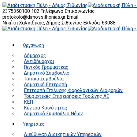
2375350100 102
Τηλέφωνο Επικοινωνίας
protokolo@dimossithonias.gr
Email
Νικήτη Χαλκιδικής, Δήμος Σιθωνίας
Ελλάδα, 63088
Οργάνωση
Δήμαρχος
Αντιδήμαρχοι
Γενικός Γραμματέας
Δημοτικό Συμβούλιο
Τοπικά Συμβούλια
Δημοτική Επιτροπή
Επιτροπή Επίλυσης Φορολογικών Διαφορών
Τουριστικές Επιχειρήσεις Τορώνης ΑΕ
ΚΕΠ
Κέντρα Κοινότητας
Δημοτικό Συμβούλιο Νέων
Υπηρεσίες
Διεύθυνση Διοικητικών Υπηρεσιών