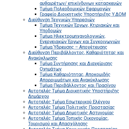
αυθαιρέτων/ επικίνδυνων κατασκευών
Τμήμα Πολεοδομικών Εφαρμογών
Γραφείο Διοικητικής Υποστήριξης Υ.ΔΟΜ
Διεύθυνση Τεχνικών Υπηρεσιών
Τμήμα Τεχνικών Έργων, Κτιριακών και
Υποδομών
Τμήμα Ηλεκτρομηχανολογικών,
Ενεργειακών Έργων και Συγκοινωνιών
Τμήμα Ύδρευσης – Αποχέτευσης
Διεύθυνση Περιβάλλοντος, Καθαριότητας και
Ανακύκλωσης
Τμήμα Συντήρησης και Διαχείρισης
Οχημάτων
Τμήμα Καθαριότητας, Αποκομιδής
Απορριμμάτων και Ανακύκλωσης
Τμήμα Περιβάλλοντος και Πρασίνου
Αυτοτελές Τμήμα Διοικητικής Υποστήριξης
Δημάρχου
Αυτοτελές Τμήμα Εσωτερικού Ελέγχου
Αυτοτελές Τμήμα Πολιτικής Προστασίας
Αυτοτελές Τμήμα Δημοτικής Αστυνομίας
Αυτοτελές Τμήμα Τοπικής Οικονομίας,
Τουρισμού και Απασχόλησης