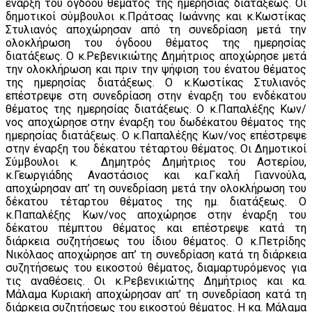
έναρξη του όγδοου θέματος της ημερησίας διατάξεως. Οι
δημοτικοί σύμβουλοι κ.Πράτσας Ιωάννης και κ.Κωστίκας
Στυλιανός αποχώρησαν από τη συνεδρίαση μετά την
ολοκλήρωση του όγδοου θέματος της ημερησίας
διατάξεως. Ο κ.Ρεβενικιώτης Δημήτριος αποχώρησε μετά
την ολοκλήρωση και πριν την ψήφιση του ένατου θέματος
της ημερησίας διατάξεως. Ο κ.Κωστίκας Στυλιανός
επέστρεψε στη συνεδρίαση στην έναρξη του ενδέκατου
θέματος της ημερησίας διατάξεως. Ο κ.Παπαλέξης Κων/
νος αποχώρησε στην έναρξη του δωδέκατου θέματος της
ημερησίας διατάξεως. Ο κ.Παπαλέξης Κων/νος επέστρεψε
στην έναρξη του δέκατου τέταρτου θέματος. Οι Δημοτικοί
Σύμβουλοι κ. Δημητρός Δημήτριος του Αστερίου,
κ.Γεωργιάδης Αναστάσιος και κα.Γκαλή Γιαννούλα,
αποχώρησαν απ’ τη συνεδρίαση μετά την ολοκλήρωση του
δέκατου τέταρτου θέματος της ημ. διατάξεως. Ο
κ.Παπαλέξης Κων/νος αποχώρησε στην έναρξη του
δέκατου πέμπτου θέματος και επέστρεψε κατά τη
διάρκεια συζητήσεως του ίδιου θέματος. Ο κ.Πετρίδης
Νικόλαος αποχώρησε απ’ τη συνεδρίαση κατά τη διάρκεια
συζητήσεως του εικοστού θέματος, διαμαρτυρόμενος για
τις αναθέσεις. Οι κ.Ρεβενικιώτης Δημήτριος και κα.
Μάλαμα Κυριακή αποχώρησαν απ’ τη συνεδρίαση κατά τη
διάρκεια συζητήσεως του εικοστού θέματος. Η κα. Μάλαμα