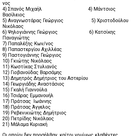
νος
4) Σπανός Μιχαήλ 4) Μάντσιος
Βασίλειος
5) Αναγνωστάρας Γεώργιος 5) Χριστοδούλου
Νικόλαος
6) Ψηλογιάννης Γεώργιος 6) Κατσίκης
Παναγιώτης
7) Παπαλέξης Κων/νος
8) Παπαστεργίου Αχιλλέας
9) Παστογιάννης Γεώργιος
10) Γκιώτης Νικόλαος
11) Κωστίκας Στυλιανός
12) Γιοβανούδας Βαρσάμης
13) Δημητρός Δημήτριος του Αστερίου
14) Γεωργιάδης Αναστάσιος
15) Γκαλή Γιαννούλα
16) Τσιάρας Εμμανουήλ
17) Πράτσας Ιωάννης
18) Πράτσας Άγγελος
19) Ρεβενικιώτης Δημήτριος
20) Πετρίδης Νικόλαος
21) Μάλαμα Κυριακή
Οι οποίοι δεν προσήλθαν, καίτοι νομίμως κληθέντες.