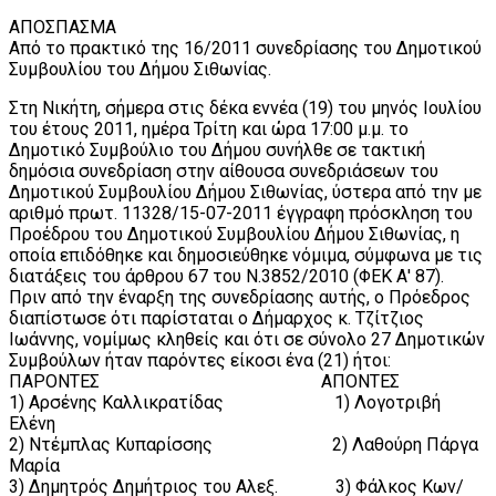
ΑΠΟΣΠΑΣΜΑ
Από το πρακτικό της 16/2011 συνεδρίασης του Δημοτικού
Συμβουλίου του Δήμου Σιθωνίας.
Στη Νικήτη, σήμερα στις δέκα εννέα (19) του μηνός Ιουλίου
του έτους 2011, ημέρα Τρίτη και ώρα 17:00 μ.μ. το
Δημοτικό Συμβούλιο του Δήμου συνήλθε σε τακτική
δημόσια συνεδρίαση στην αίθουσα συνεδριάσεων του
Δημοτικού Συμβουλίου Δήμου Σιθωνίας, ύστερα από την με
αριθμό πρωτ. 11328/15-07-2011 έγγραφη πρόσκληση του
Προέδρου του Δημοτικού Συμβουλίου Δήμου Σιθωνίας, η
οποία επιδόθηκε και δημοσιεύθηκε νόμιμα, σύμφωνα με τις
διατάξεις του άρθρου 67 του Ν.3852/2010 (ΦΕΚ Α' 87).
Πριν από την έναρξη της συνεδρίασης αυτής, ο Πρόεδρος
διαπίστωσε ότι παρίσταται ο Δήμαρχος κ. Τζίτζιος
Ιωάννης, νομίμως κληθείς και ότι σε σύνολο 27 Δημοτικών
Συμβούλων ήταν παρόντες είκοσι ένα (21) ήτοι:
ΠΑΡΟΝΤΕΣ ΑΠΟΝΤΕΣ
1) Αρσένης Καλλικρατίδας 1) Λογοτριβή
Ελένη
2) Ντέμπλας Κυπαρίσσης 2) Λαθούρη Πάργα
Μαρία
3) Δημητρός Δημήτριος του Αλεξ. 3) Φάλκος Κων/