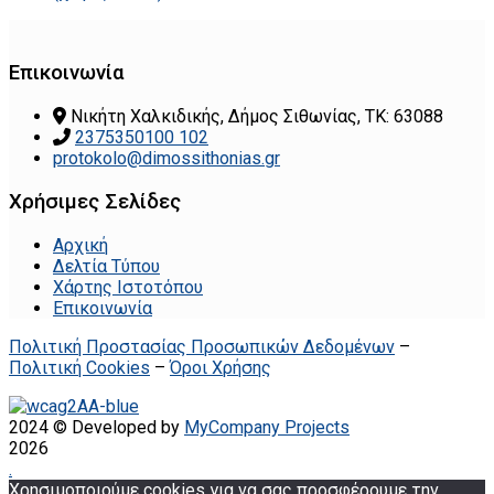
Επικοινωνία
Νικήτη Χαλκιδικής, Δήμος Σιθωνίας, ΤΚ: 63088
2375350100 102
protokolo@dimossithonias.gr
Χρήσιμες Σελίδες
Αρχική
Δελτία Τύπου
Χάρτης Ιστοτόπου
Επικοινωνία
Πολιτική Προστασίας Προσωπικών Δεδομένων
–
Πολιτική Cookies
–
Όροι Χρήσης
2024 © Developed by
MyCompany Projects
2026
.
Χρησιμοποιούμε cookies για να σας προσφέρουμε την