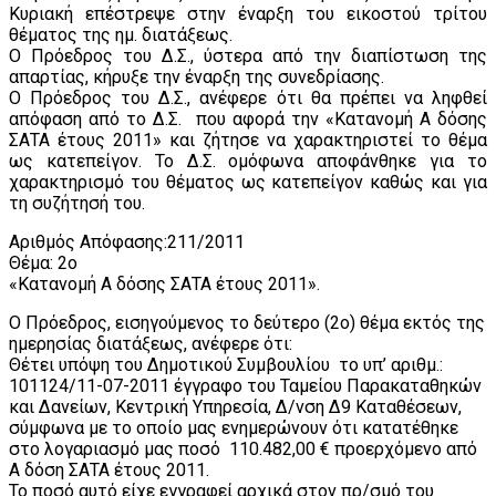
Κυριακή επέστρεψε στην έναρξη του εικοστού τρίτου
θέματος της ημ. διατάξεως.
Ο Πρόεδρος του Δ.Σ., ύστερα από την διαπίστωση της
απαρτίας, κήρυξε την έναρξη της συνεδρίασης.
Ο Πρόεδρος του Δ.Σ., ανέφερε ότι θα πρέπει να ληφθεί
απόφαση από το Δ.Σ. που αφορά την «Κατανομή Α δόσης
ΣΑΤΑ έτους 2011» και ζήτησε να χαρακτηριστεί το θέμα
ως κατεπείγον. Το Δ.Σ. ομόφωνα αποφάνθηκε για το
χαρακτηρισμό του θέματος ως κατεπείγον καθώς και για
τη συζήτησή του.
Αριθμός Απόφασης:211/2011
Θέμα: 2ο
«Κατανομή Α δόσης ΣΑΤΑ έτους 2011».
Ο Πρόεδρος, εισηγούμενος το δεύτερο (2o) θέμα εκτός της
ημερησίας διατάξεως, ανέφερε ότι:
Θέτει υπόψη του Δημοτικού Συμβουλίου το υπ’ αριθμ.:
101124/11-07-2011 έγγραφο του Ταμείου Παρακαταθηκών
και Δανείων, Κεντρική Υπηρεσία, Δ/νση Δ9 Καταθέσεων,
σύμφωνα με το οποίο μας ενημερώνουν ότι κατατέθηκε
στο λογαριασμό μας ποσό 110.482,00 € προερχόμενο από
Α δόση ΣΑΤΑ έτους 2011.
Το ποσό αυτό είχε εγγραφεί αρχικά στον πρ/σμό του