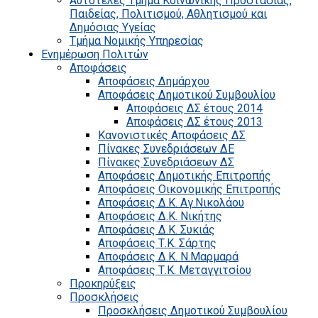
Αυτοτελές Τμήμα Κοινωνικής Προστασίας,
Παιδείας, Πολιτισμού, Αθλητισμού και
Δημόσιας Υγείας
Τμήμα Νομικής Υπηρεσίας
Ενημέρωση Πολιτών
Αποφάσεις
Αποφάσεις Δημάρχου
Αποφάσεις Δημοτικού Συμβουλίου
Αποφάσεις ΔΣ έτους 2014
Αποφάσεις ΔΣ έτους 2013
Κανονιστικές Αποφάσεις ΔΣ
Πίνακες Συνεδριάσεων ΔΕ
Πίνακες Συνεδριάσεων ΔΣ
Αποφάσεις Δημοτικής Επιτροπής
Αποφάσεις Οικονομικής Επιτροπής
Αποφάσεις Δ.Κ. Αγ.Νικολάου
Αποφάσεις Δ.Κ. Νικήτης
Αποφάσεις Δ.Κ. Συκιάς
Αποφάσεις Τ.Κ. Σάρτης
Αποφάσεις Δ.Κ. Ν.Μαρμαρά
Αποφάσεις Τ.Κ. Μεταγγιτσίου
Προκηρύξεις
Προσκλήσεις
Προσκλήσεις Δημοτικού Συμβουλίου