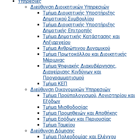
Υπηρεσίες
Διεύθυνση Διοικητικών Υπηρεσιών
Τμήμα Διοικητικής Υποστήριξης
Δημοτικού Συμβουλίου
Τμήμα Διοικητικής Υποστήριξης
Δημοτικής Επιτροπής
Τμήμα Δημοτικής Κατάστασης και
Ληξιαρχείου
Τμήμα Ανθρώπινου Δυναμικού
Τμήμα Πρωτοκόλλου και Διοικητικής
Μέριμνας
Τμήμα Ψηφιακής Διακυβέρνησης,
Διαχείρισης Κινδύνων και
Προγραμματισμού
Τμήμα ΚΕΠ
Διεύθυνση Οικονομικών Υπηρεσιών
Τμήμα Προϋπολογισμού, Λογιστηρίου και
Εξόδων
Τμήμα Μισθοδοσίας
Τμήμα Προμηθειών και Αποθήκης
Τμήμα Εσόδων και Περιουσίας
Τμήμα Ταμείου
Διεύθυνση Δόμησης
Τμήμα Πολεοδομίας και Ελέγχου