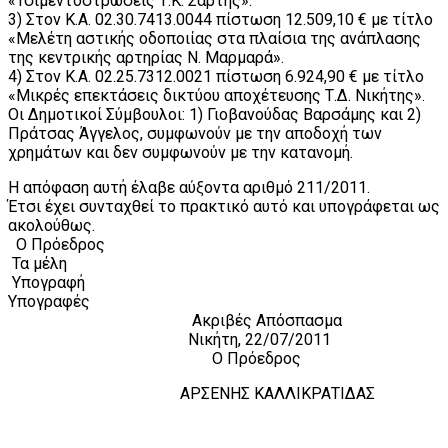
«Τσιμεντοστρώσεις Τ.Κ. Σάρτης».
3) Στον Κ.Α. 02.30.7413.0044 πίστωση 12.509,10 € με τίτλο
«Μελέτη αστικής οδοποιίας στα πλαίσια της ανάπλασης
της κεντρικής αρτηρίας Ν. Μαρμαρά».
4) Στον Κ.Α. 02.25.7312.0021 πίστωση 6.924,90 € με τίτλο
«Μικρές επεκτάσεις δικτύου αποχέτευσης Τ.Δ. Νικήτης».
Οι Δημοτικοί Σύμβουλοι: 1) Γιοβανούδας Βαρσάμης και 2)
Πράτσας Άγγελος, συμφωνούν με την αποδοχή των
χρημάτων και δεν συμφωνούν με την κατανομή.
Η απόφαση αυτή έλαβε αύξοντα αριθμό 211/2011.
Έτσι έχει συνταχθεί το πρακτικό αυτό και υπογράφεται ως
ακολούθως.
Ο Πρόεδρος
Τα μέλη
Υπογραφή
Υπογραφές
Ακριβές Απόσπασμα
Νικήτη, 22/07/2011
Ο Πρόεδρος
ΑΡΣΕΝΗΣ ΚΑΛΛΙΚΡΑΤΙΔΑΣ