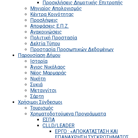
Προσκλήσεις Δημοτικής Επιτροπής
Μηνιαίος Απολογισμός
Κέντρα Κοινότητας
Προσλήψεις
Αποφάσεις Ε.Π.Ζ.
Ανακοινώσεις
Πολιτική Προστασία
Δελτία Τύπου
Προστασία Προσωπικών Δεδομένων
Παρουσίαση Δήμου
Ιστορία
Άγιος Νικόλαος
Νέος Μαρμαράς
Νικήτη
Συκιά
Μεταγγίτσι
Σάρτη
Χρήσιμοι Σύνδεσμοι
Τουρισμός
Χρηματοδοτούμενα Προγράμματα
ΕΣΠΑ
CLLD/LEADER
ΕΡΓΟ : «ΑΠΟΚΑΤΑΣΤΑΣΗ ΚΑΙ
ΕΠΑΝΑΧΡΗΣΗ ΣΥΓΚΡΟΤΗΜΑΤΟΣ