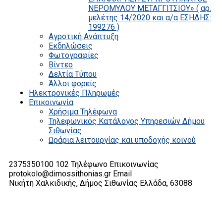
ΝΕΡΟΜΥΛΟΥ ΜΕΤΑΓΓΙΤΣΙΟΥ» ( αρ.
μελέτης 14/2020 και α/α ΕΣΗΔΗΣ:
199276 )
Αγροτική Ανάπτυξη
Εκδηλώσεις
Φωτογραφίες
Βίντεο
Δελτία Τύπου
Άλλοι φορείς
Ηλεκτρονικές Πληρωμές
Επικοινωνία
Χρήσιμα Τηλέφωνα
Τηλεφωνικός Κατάλογος Υπηρεσιών Δήμου
Σιθωνίας
Ωράρια λειτουργίας και υποδοχής κοινού
2375350100 102
Τηλέφωνο Επικοινωνίας
protokolo@dimossithonias.gr
Email
Νικήτη Χαλκιδικής, Δήμος Σιθωνίας
Ελλάδα, 63088