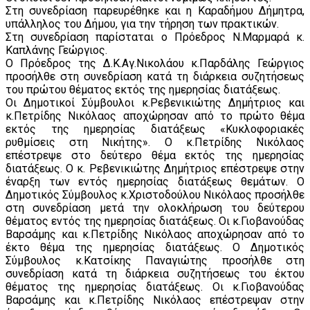
Στη συνεδρίαση παρευρέθηκε και η Καραδήμου Δήμητρα,
υπάλληλος του Δήμου, για την τήρηση των πρακτικών.
Στη συνεδρίαση παρίσταται ο Πρόεδρος Ν.Μαρμαρά κ.
Καπλάνης Γεώργιος.
Ο Πρόεδρος της Δ.Κ.Αγ.Νικολάου κ.Παρδάλης Γεώργιος
προσήλθε στη συνεδρίαση κατά τη διάρκεια συζητήσεως
του πρώτου θέματος εκτός της ημερησίας διατάξεως.
Οι Δημοτικοί Σύμβουλοι κ.Ρεβενικιώτης Δημήτριος και
κ.Πετρίδης Νικόλαος αποχώρησαν από το πρώτο θέμα
εκτός της ημερησίας διατάξεως «Κυκλοφοριακές
ρυθμίσεις στη Νικήτης». Ο κ.Πετρίδης Νικόλαος
επέστρεψε στο δεύτερο θέμα εκτός της ημερησίας
διατάξεως. Ο κ. Ρεβενικιώτης Δημήτριος επέστρεψε στην
έναρξη των εντός ημερησίας διατάξεως θεμάτων. Ο
Δημοτικός Σύμβουλος κ.Χριστοδούλου Νικόλαος προσήλθε
στη συνεδρίαση μετά την ολοκλήρωση του δεύτερου
θέματος εντός της ημερησίας διατάξεως. Οι κ.Γιοβανούδας
Βαρσάμης και κ.Πετρίδης Νικόλαος αποχώρησαν από το
έκτο θέμα της ημερησίας διατάξεως. Ο Δημοτικός
Σύμβουλος κ.Κατσίκης Παναγιώτης προσήλθε στη
συνεδρίαση κατά τη διάρκεια συζητήσεως του έκτου
θέματος της ημερησίας διατάξεως. Οι κ.Γιοβανούδας
Βαρσάμης και κ.Πετρίδης Νικόλαος επέστρεψαν στην