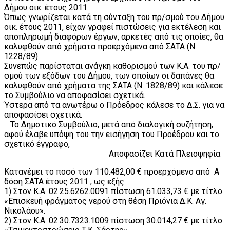
Δήμου οικ. έτους 2011.
Όπως γνωρίζεται κατά τη σύνταξη του πρ/σμού του Δήμου
οικ. έτους 2011, είχαν γραφεί πιστώσεις για εκτέλεση και
αποπληρωμή διαφόρων έργων, αρκετές από τις οποίες, θα
καλυφθούν από χρήματα προερχόμενα από ΣΑΤΑ (Ν.
1228/89).
Συνεπώς παρίσταται ανάγκη καθορισμού των Κ.Α. του πρ/
σμού των εξόδων του Δήμου, των οποίων οι δαπάνες θα
καλυφθούν από χρήματα της ΣΑΤΑ (Ν. 1828/89) και κάλεσε
το Συμβούλιο να αποφασίσει σχετικά.
Ύστερα από τα ανωτέρω ο Πρόεδρος κάλεσε το Δ.Σ. για να
αποφασίσει σχετικά.
Το Δημοτικό Συμβούλιο, μετά από διαλογική συζήτηση,
αφού έλαβε υπόψη του την εισήγηση του Προέδρου και το
σχετικό έγγραφο,
Αποφασίζει Κατά Πλειοψηφία
Κατανέμει το ποσό των 110.482,00 € προερχόμενο από Α
δόση ΣΑΤΑ έτους 2011 , ως εξής:
1) Στον Κ.Α. 02.25.6262.0091 πίστωση 61.033,73 € με τίτλο
«Επισκευή φράγματος νερού στη θέση Πριόνια Δ.Κ. Αγ.
Νικολάου».
2) Στον Κ.Α. 02.30.7323.1009 πίστωση 30.014,27 € με τίτλο