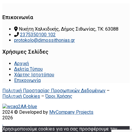
Επικοινωνία
Νικήτη Χαλκιδικής, Δήμος Σιθωνίας, ΤΚ: 63088
2375350100 102
protokolo@dimossithonias.gr
Χρήσιμες Σελίδες
Αρχική
Δελτία Τύπου
Χάρτης Ιστοτόπου
Επικοινωνία
Πολιτική Προστασίας Προσωπικών Δεδομένων
–
Πολιτική Cookies
–
Όροι Χρήσης
2024 © Developed by
MyCompany Projects
2026
.
Χρησιμοποιούμε cookies για να σας προσφέρουμε την