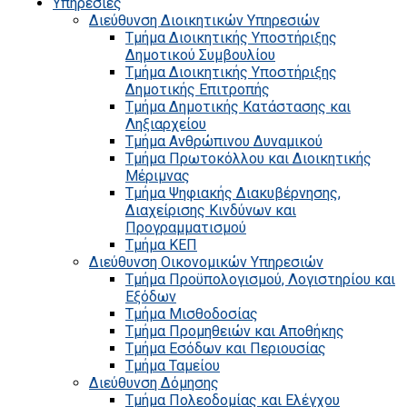
Υπηρεσίες
Διεύθυνση Διοικητικών Υπηρεσιών
Τμήμα Διοικητικής Υποστήριξης
Δημοτικού Συμβουλίου
Τμήμα Διοικητικής Υποστήριξης
Δημοτικής Επιτροπής
Τμήμα Δημοτικής Κατάστασης και
Ληξιαρχείου
Τμήμα Ανθρώπινου Δυναμικού
Τμήμα Πρωτοκόλλου και Διοικητικής
Μέριμνας
Τμήμα Ψηφιακής Διακυβέρνησης,
Διαχείρισης Κινδύνων και
Προγραμματισμού
Τμήμα ΚΕΠ
Διεύθυνση Οικονομικών Υπηρεσιών
Τμήμα Προϋπολογισμού, Λογιστηρίου και
Εξόδων
Τμήμα Μισθοδοσίας
Τμήμα Προμηθειών και Αποθήκης
Τμήμα Εσόδων και Περιουσίας
Τμήμα Ταμείου
Διεύθυνση Δόμησης
Τμήμα Πολεοδομίας και Ελέγχου