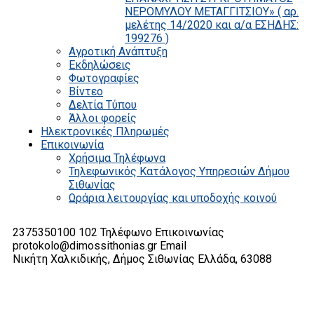
ΝΕΡΟΜΥΛΟΥ ΜΕΤΑΓΓΙΤΣΙΟΥ» ( αρ.
μελέτης 14/2020 και α/α ΕΣΗΔΗΣ:
199276 )
Αγροτική Ανάπτυξη
Εκδηλώσεις
Φωτογραφίες
Βίντεο
Δελτία Τύπου
Άλλοι φορείς
Ηλεκτρονικές Πληρωμές
Επικοινωνία
Χρήσιμα Τηλέφωνα
Τηλεφωνικός Κατάλογος Υπηρεσιών Δήμου
Σιθωνίας
Ωράρια λειτουργίας και υποδοχής κοινού
2375350100 102
Τηλέφωνο Επικοινωνίας
protokolo@dimossithonias.gr
Email
Νικήτη Χαλκιδικής, Δήμος Σιθωνίας
Ελλάδα, 63088