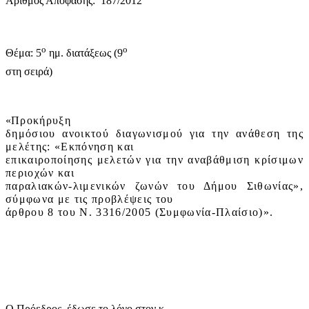
Αριθμός Απόφασης:
187/2012
ο
ο
Θέμα: 5
ημ. διατάξεως (9
στη σειρά)
«
Προκήρυξη
δημόσιου ανοικτού διαγωνισμού για την ανάθεση της
μελέτης: «Εκπόνηση και
επικαιροποίησης μελετών για την αναβάθμιση κρίσιμων
περιοχών και
παραλιακών-λιμενικών ζωνών του Δήμου Σιθωνίας»,
σύμφωνα με τις προβλέψεις του
άρθρου 8 του Ν. 3316/2005 (Συμφωνία-Πλαίσιο)».
Ο Πρόεδρος, έδωσε το λόγο στον κ.