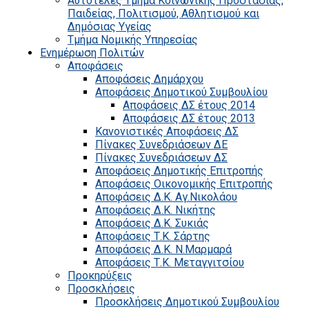
Αυτοτελές Τμήμα Κοινωνικής Προστασίας,
Παιδείας, Πολιτισμού, Αθλητισμού και
Δημόσιας Υγείας
Τμήμα Νομικής Υπηρεσίας
Ενημέρωση Πολιτών
Αποφάσεις
Αποφάσεις Δημάρχου
Αποφάσεις Δημοτικού Συμβουλίου
Αποφάσεις ΔΣ έτους 2014
Αποφάσεις ΔΣ έτους 2013
Κανονιστικές Αποφάσεις ΔΣ
Πίνακες Συνεδριάσεων ΔΕ
Πίνακες Συνεδριάσεων ΔΣ
Αποφάσεις Δημοτικής Επιτροπής
Αποφάσεις Οικονομικής Επιτροπής
Αποφάσεις Δ.Κ. Αγ.Νικολάου
Αποφάσεις Δ.Κ. Νικήτης
Αποφάσεις Δ.Κ. Συκιάς
Αποφάσεις Τ.Κ. Σάρτης
Αποφάσεις Δ.Κ. Ν.Μαρμαρά
Αποφάσεις Τ.Κ. Μεταγγιτσίου
Προκηρύξεις
Προσκλήσεις
Προσκλήσεις Δημοτικού Συμβουλίου