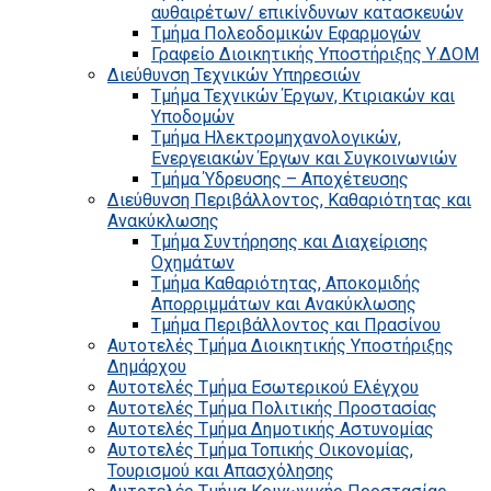
αυθαιρέτων/ επικίνδυνων κατασκευών
Τμήμα Πολεοδομικών Εφαρμογών
Γραφείο Διοικητικής Υποστήριξης Υ.ΔΟΜ
Διεύθυνση Τεχνικών Υπηρεσιών
Τμήμα Τεχνικών Έργων, Κτιριακών και
Υποδομών
Τμήμα Ηλεκτρομηχανολογικών,
Ενεργειακών Έργων και Συγκοινωνιών
Τμήμα Ύδρευσης – Αποχέτευσης
Διεύθυνση Περιβάλλοντος, Καθαριότητας και
Ανακύκλωσης
Τμήμα Συντήρησης και Διαχείρισης
Οχημάτων
Τμήμα Καθαριότητας, Αποκομιδής
Απορριμμάτων και Ανακύκλωσης
Τμήμα Περιβάλλοντος και Πρασίνου
Αυτοτελές Τμήμα Διοικητικής Υποστήριξης
Δημάρχου
Αυτοτελές Τμήμα Εσωτερικού Ελέγχου
Αυτοτελές Τμήμα Πολιτικής Προστασίας
Αυτοτελές Τμήμα Δημοτικής Αστυνομίας
Αυτοτελές Τμήμα Τοπικής Οικονομίας,
Τουρισμού και Απασχόλησης