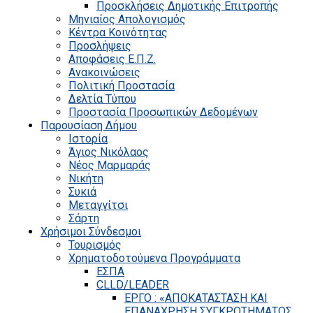
Προσκλήσεις Δημοτικής Επιτροπής
Μηνιαίος Απολογισμός
Κέντρα Κοινότητας
Προσλήψεις
Αποφάσεις Ε.Π.Ζ.
Ανακοινώσεις
Πολιτική Προστασία
Δελτία Τύπου
Προστασία Προσωπικών Δεδομένων
Παρουσίαση Δήμου
Ιστορία
Άγιος Νικόλαος
Νέος Μαρμαράς
Νικήτη
Συκιά
Μεταγγίτσι
Σάρτη
Χρήσιμοι Σύνδεσμοι
Τουρισμός
Χρηματοδοτούμενα Προγράμματα
ΕΣΠΑ
CLLD/LEADER
ΕΡΓΟ : «ΑΠΟΚΑΤΑΣΤΑΣΗ ΚΑΙ
ΕΠΑΝΑΧΡΗΣΗ ΣΥΓΚΡΟΤΗΜΑΤΟΣ