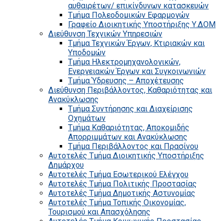
αυθαιρέτων/ επικίνδυνων κατασκευών
Τμήμα Πολεοδομικών Εφαρμογών
Γραφείο Διοικητικής Υποστήριξης Υ.ΔΟΜ
Διεύθυνση Τεχνικών Υπηρεσιών
Τμήμα Τεχνικών Έργων, Κτιριακών και
Υποδομών
Τμήμα Ηλεκτρομηχανολογικών,
Ενεργειακών Έργων και Συγκοινωνιών
Τμήμα Ύδρευσης – Αποχέτευσης
Διεύθυνση Περιβάλλοντος, Καθαριότητας και
Ανακύκλωσης
Τμήμα Συντήρησης και Διαχείρισης
Οχημάτων
Τμήμα Καθαριότητας, Αποκομιδής
Απορριμμάτων και Ανακύκλωσης
Τμήμα Περιβάλλοντος και Πρασίνου
Αυτοτελές Τμήμα Διοικητικής Υποστήριξης
Δημάρχου
Αυτοτελές Τμήμα Εσωτερικού Ελέγχου
Αυτοτελές Τμήμα Πολιτικής Προστασίας
Αυτοτελές Τμήμα Δημοτικής Αστυνομίας
Αυτοτελές Τμήμα Τοπικής Οικονομίας,
Τουρισμού και Απασχόλησης