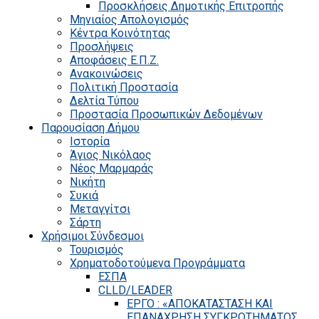
Προσκλήσεις Δημοτικής Επιτροπής
Μηνιαίος Απολογισμός
Κέντρα Κοινότητας
Προσλήψεις
Αποφάσεις Ε.Π.Ζ.
Ανακοινώσεις
Πολιτική Προστασία
Δελτία Τύπου
Προστασία Προσωπικών Δεδομένων
Παρουσίαση Δήμου
Ιστορία
Άγιος Νικόλαος
Νέος Μαρμαράς
Νικήτη
Συκιά
Μεταγγίτσι
Σάρτη
Χρήσιμοι Σύνδεσμοι
Τουρισμός
Χρηματοδοτούμενα Προγράμματα
ΕΣΠΑ
CLLD/LEADER
ΕΡΓΟ : «ΑΠΟΚΑΤΑΣΤΑΣΗ ΚΑΙ
ΕΠΑΝΑΧΡΗΣΗ ΣΥΓΚΡΟΤΗΜΑΤΟΣ