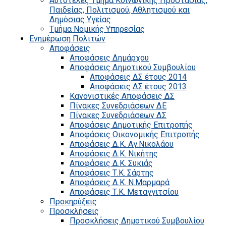
Αυτοτελές Τμήμα Κοινωνικής Προστασίας,
Παιδείας, Πολιτισμού, Αθλητισμού και
Δημόσιας Υγείας
Τμήμα Νομικής Υπηρεσίας
Ενημέρωση Πολιτών
Αποφάσεις
Αποφάσεις Δημάρχου
Αποφάσεις Δημοτικού Συμβουλίου
Αποφάσεις ΔΣ έτους 2014
Αποφάσεις ΔΣ έτους 2013
Κανονιστικές Αποφάσεις ΔΣ
Πίνακες Συνεδριάσεων ΔΕ
Πίνακες Συνεδριάσεων ΔΣ
Αποφάσεις Δημοτικής Επιτροπής
Αποφάσεις Οικονομικής Επιτροπής
Αποφάσεις Δ.Κ. Αγ.Νικολάου
Αποφάσεις Δ.Κ. Νικήτης
Αποφάσεις Δ.Κ. Συκιάς
Αποφάσεις Τ.Κ. Σάρτης
Αποφάσεις Δ.Κ. Ν.Μαρμαρά
Αποφάσεις Τ.Κ. Μεταγγιτσίου
Προκηρύξεις
Προσκλήσεις
Προσκλήσεις Δημοτικού Συμβουλίου