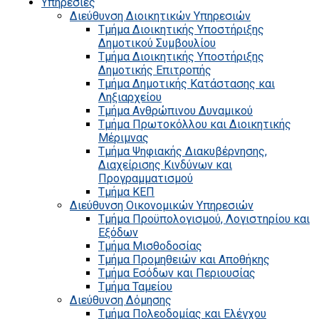
Υπηρεσίες
Διεύθυνση Διοικητικών Υπηρεσιών
Τμήμα Διοικητικής Υποστήριξης
Δημοτικού Συμβουλίου
Τμήμα Διοικητικής Υποστήριξης
Δημοτικής Επιτροπής
Τμήμα Δημοτικής Κατάστασης και
Ληξιαρχείου
Τμήμα Ανθρώπινου Δυναμικού
Τμήμα Πρωτοκόλλου και Διοικητικής
Μέριμνας
Τμήμα Ψηφιακής Διακυβέρνησης,
Διαχείρισης Κινδύνων και
Προγραμματισμού
Τμήμα ΚΕΠ
Διεύθυνση Οικονομικών Υπηρεσιών
Τμήμα Προϋπολογισμού, Λογιστηρίου και
Εξόδων
Τμήμα Μισθοδοσίας
Τμήμα Προμηθειών και Αποθήκης
Τμήμα Εσόδων και Περιουσίας
Τμήμα Ταμείου
Διεύθυνση Δόμησης
Τμήμα Πολεοδομίας και Ελέγχου