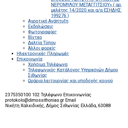
ΝΕΡΟΜΥΛΟΥ ΜΕΤΑΓΓΙΤΣΙΟΥ» ( αρ.
μελέτης 14/2020 και α/α ΕΣΗΔΗΣ:
199276 )
Αγροτική Ανάπτυξη
Εκδηλώσεις
Φωτογραφίες
Βίντεο
Δελτία Τύπου
Άλλοι φορείς
Ηλεκτρονικές Πληρωμές
Επικοινωνία
Χρήσιμα Τηλέφωνα
Τηλεφωνικός Κατάλογος Υπηρεσιών Δήμου
Σιθωνίας
Ωράρια λειτουργίας και υποδοχής κοινού
2375350100 102
Τηλέφωνο Επικοινωνίας
protokolo@dimossithonias.gr
Email
Νικήτη Χαλκιδικής, Δήμος Σιθωνίας
Ελλάδα, 63088