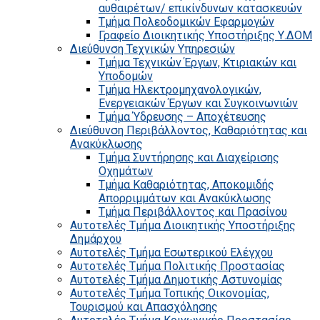
αυθαιρέτων/ επικίνδυνων κατασκευών
Τμήμα Πολεοδομικών Εφαρμογών
Γραφείο Διοικητικής Υποστήριξης Υ.ΔΟΜ
Διεύθυνση Τεχνικών Υπηρεσιών
Τμήμα Τεχνικών Έργων, Κτιριακών και
Υποδομών
Τμήμα Ηλεκτρομηχανολογικών,
Ενεργειακών Έργων και Συγκοινωνιών
Τμήμα Ύδρευσης – Αποχέτευσης
Διεύθυνση Περιβάλλοντος, Καθαριότητας και
Ανακύκλωσης
Τμήμα Συντήρησης και Διαχείρισης
Οχημάτων
Τμήμα Καθαριότητας, Αποκομιδής
Απορριμμάτων και Ανακύκλωσης
Τμήμα Περιβάλλοντος και Πρασίνου
Αυτοτελές Τμήμα Διοικητικής Υποστήριξης
Δημάρχου
Αυτοτελές Τμήμα Εσωτερικού Ελέγχου
Αυτοτελές Τμήμα Πολιτικής Προστασίας
Αυτοτελές Τμήμα Δημοτικής Αστυνομίας
Αυτοτελές Τμήμα Τοπικής Οικονομίας,
Τουρισμού και Απασχόλησης