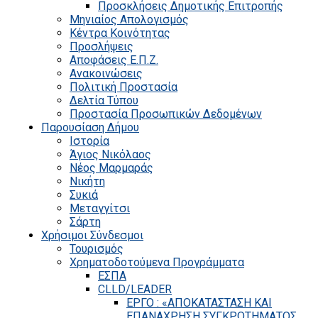
Προσκλήσεις Δημοτικής Επιτροπής
Μηνιαίος Απολογισμός
Κέντρα Κοινότητας
Προσλήψεις
Αποφάσεις Ε.Π.Ζ.
Ανακοινώσεις
Πολιτική Προστασία
Δελτία Τύπου
Προστασία Προσωπικών Δεδομένων
Παρουσίαση Δήμου
Ιστορία
Άγιος Νικόλαος
Νέος Μαρμαράς
Νικήτη
Συκιά
Μεταγγίτσι
Σάρτη
Χρήσιμοι Σύνδεσμοι
Τουρισμός
Χρηματοδοτούμενα Προγράμματα
ΕΣΠΑ
CLLD/LEADER
ΕΡΓΟ : «ΑΠΟΚΑΤΑΣΤΑΣΗ ΚΑΙ
ΕΠΑΝΑΧΡΗΣΗ ΣΥΓΚΡΟΤΗΜΑΤΟΣ