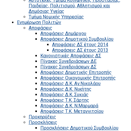
Αυτοτελές Τμήμα Κοινωνικής Προστασίας,
Παιδείας, Πολιτισμού, Αθλητισμού και
Δημόσιας Υγείας
Τμήμα Νομικής Υπηρεσίας
Ενημέρωση Πολιτών
Αποφάσεις
Αποφάσεις Δημάρχου
Αποφάσεις Δημοτικού Συμβουλίου
Αποφάσεις ΔΣ έτους 2014
Αποφάσεις ΔΣ έτους 2013
Κανονιστικές Αποφάσεις ΔΣ
Πίνακες Συνεδριάσεων ΔΕ
Πίνακες Συνεδριάσεων ΔΣ
Αποφάσεις Δημοτικής Επιτροπής
Αποφάσεις Οικονομικής Επιτροπής
Αποφάσεις Δ.Κ. Αγ.Νικολάου
Αποφάσεις Δ.Κ. Νικήτης
Αποφάσεις Δ.Κ. Συκιάς
Αποφάσεις Τ.Κ. Σάρτης
Αποφάσεις Δ.Κ. Ν.Μαρμαρά
Αποφάσεις Τ.Κ. Μεταγγιτσίου
Προκηρύξεις
Προσκλήσεις
Προσκλήσεις Δημοτικού Συμβουλίου