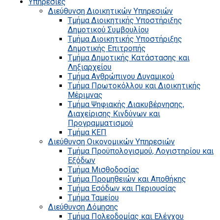
Υπηρεσίες
Διεύθυνση Διοικητικών Υπηρεσιών
Τμήμα Διοικητικής Υποστήριξης
Δημοτικού Συμβουλίου
Τμήμα Διοικητικής Υποστήριξης
Δημοτικής Επιτροπής
Τμήμα Δημοτικής Κατάστασης και
Ληξιαρχείου
Τμήμα Ανθρώπινου Δυναμικού
Τμήμα Πρωτοκόλλου και Διοικητικής
Μέριμνας
Τμήμα Ψηφιακής Διακυβέρνησης,
Διαχείρισης Κινδύνων και
Προγραμματισμού
Τμήμα ΚΕΠ
Διεύθυνση Οικονομικών Υπηρεσιών
Τμήμα Προϋπολογισμού, Λογιστηρίου και
Εξόδων
Τμήμα Μισθοδοσίας
Τμήμα Προμηθειών και Αποθήκης
Τμήμα Εσόδων και Περιουσίας
Τμήμα Ταμείου
Διεύθυνση Δόμησης
Τμήμα Πολεοδομίας και Ελέγχου