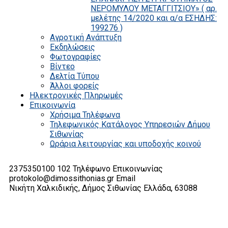
ΝΕΡΟΜΥΛΟΥ ΜΕΤΑΓΓΙΤΣΙΟΥ» ( αρ.
μελέτης 14/2020 και α/α ΕΣΗΔΗΣ:
199276 )
Αγροτική Ανάπτυξη
Εκδηλώσεις
Φωτογραφίες
Βίντεο
Δελτία Τύπου
Άλλοι φορείς
Ηλεκτρονικές Πληρωμές
Επικοινωνία
Χρήσιμα Τηλέφωνα
Τηλεφωνικός Κατάλογος Υπηρεσιών Δήμου
Σιθωνίας
Ωράρια λειτουργίας και υποδοχής κοινού
2375350100 102
Τηλέφωνο Επικοινωνίας
protokolo@dimossithonias.gr
Email
Νικήτη Χαλκιδικής, Δήμος Σιθωνίας
Ελλάδα, 63088