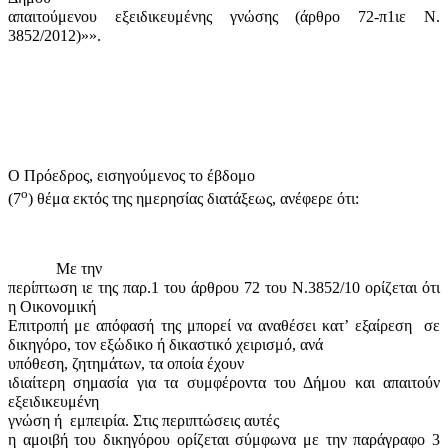
απαιτούμενου εξειδικευμένης γνώσης (άρθρο 72-π1ιε Ν.
3852/2012)»».
Ο Πρόεδρος, εισηγούμενος το έβδομο
ο
(7
) θέμα εκτός της ημερησίας διατάξεως, ανέφερε ότι:
Με την
περίπτωση ιε της παρ.1 του άρθρου 72 του Ν.3852/10 ορίζεται ότι
η Οικονομική
Επιτροπή με απόφασή της μπορεί να αναθέσει κατ’ εξαίρεση
σε
δικηγόρο, τον εξώδικο ή δικαστικό χειρισμό, ανά
υπόθεση, ζητημάτων, τα οποία έχουν
ιδιαίτερη σημασία για τα συμφέροντα του Δήμου και απαιτούν
εξειδικευμένη
γνώση ή
εμπειρία. Στις περιπτώσεις αυτές
η αμοιβή του δικηγόρου ορίζεται σύμφωνα με την παράγραφο 3