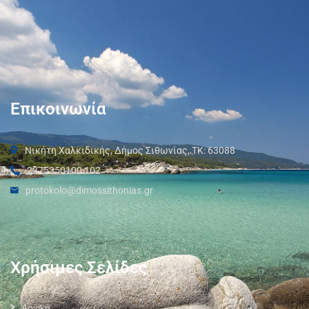
Επικοινωνία
Νικήτη Χαλκιδικής, Δήμος Σιθωνίας, ΤΚ: 63088
2375350100 102
protokolo@dimossithonias.gr
Χρήσιμες Σελίδες
Αρχική