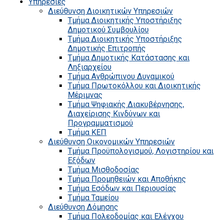
Υπηρεσίες
Διεύθυνση Διοικητικών Υπηρεσιών
Τμήμα Διοικητικής Υποστήριξης
Δημοτικού Συμβουλίου
Τμήμα Διοικητικής Υποστήριξης
Δημοτικής Επιτροπής
Τμήμα Δημοτικής Κατάστασης και
Ληξιαρχείου
Τμήμα Ανθρώπινου Δυναμικού
Τμήμα Πρωτοκόλλου και Διοικητικής
Μέριμνας
Τμήμα Ψηφιακής Διακυβέρνησης,
Διαχείρισης Κινδύνων και
Προγραμματισμού
Τμήμα ΚΕΠ
Διεύθυνση Οικονομικών Υπηρεσιών
Τμήμα Προϋπολογισμού, Λογιστηρίου και
Εξόδων
Τμήμα Μισθοδοσίας
Τμήμα Προμηθειών και Αποθήκης
Τμήμα Εσόδων και Περιουσίας
Τμήμα Ταμείου
Διεύθυνση Δόμησης
Τμήμα Πολεοδομίας και Ελέγχου