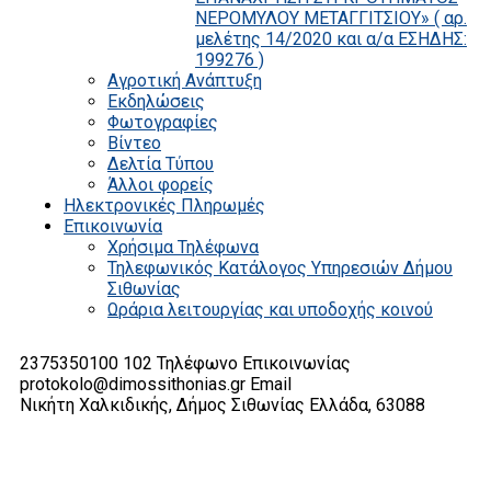
ΝΕΡΟΜΥΛΟΥ ΜΕΤΑΓΓΙΤΣΙΟΥ» ( αρ.
μελέτης 14/2020 και α/α ΕΣΗΔΗΣ:
199276 )
Αγροτική Ανάπτυξη
Εκδηλώσεις
Φωτογραφίες
Βίντεο
Δελτία Τύπου
Άλλοι φορείς
Ηλεκτρονικές Πληρωμές
Επικοινωνία
Χρήσιμα Τηλέφωνα
Τηλεφωνικός Κατάλογος Υπηρεσιών Δήμου
Σιθωνίας
Ωράρια λειτουργίας και υποδοχής κοινού
2375350100 102
Τηλέφωνο Επικοινωνίας
protokolo@dimossithonias.gr
Email
Νικήτη Χαλκιδικής, Δήμος Σιθωνίας
Ελλάδα, 63088