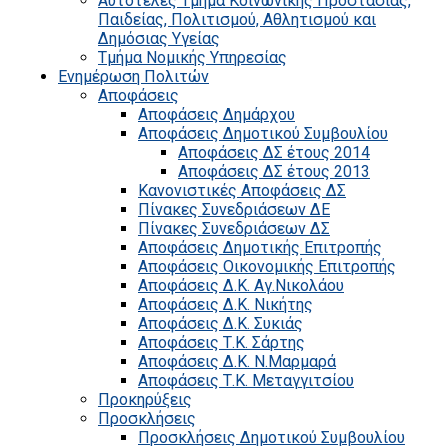
Αυτοτελές Τμήμα Κοινωνικής Προστασίας,
Παιδείας, Πολιτισμού, Αθλητισμού και
Δημόσιας Υγείας
Τμήμα Νομικής Υπηρεσίας
Ενημέρωση Πολιτών
Αποφάσεις
Αποφάσεις Δημάρχου
Αποφάσεις Δημοτικού Συμβουλίου
Αποφάσεις ΔΣ έτους 2014
Αποφάσεις ΔΣ έτους 2013
Κανονιστικές Αποφάσεις ΔΣ
Πίνακες Συνεδριάσεων ΔΕ
Πίνακες Συνεδριάσεων ΔΣ
Αποφάσεις Δημοτικής Επιτροπής
Αποφάσεις Οικονομικής Επιτροπής
Αποφάσεις Δ.Κ. Αγ.Νικολάου
Αποφάσεις Δ.Κ. Νικήτης
Αποφάσεις Δ.Κ. Συκιάς
Αποφάσεις Τ.Κ. Σάρτης
Αποφάσεις Δ.Κ. Ν.Μαρμαρά
Αποφάσεις Τ.Κ. Μεταγγιτσίου
Προκηρύξεις
Προσκλήσεις
Προσκλήσεις Δημοτικού Συμβουλίου