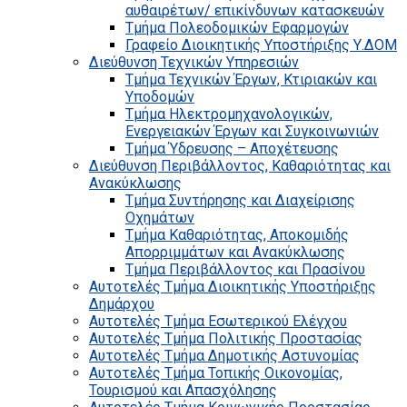
αυθαιρέτων/ επικίνδυνων κατασκευών
Τμήμα Πολεοδομικών Εφαρμογών
Γραφείο Διοικητικής Υποστήριξης Υ.ΔΟΜ
Διεύθυνση Τεχνικών Υπηρεσιών
Τμήμα Τεχνικών Έργων, Κτιριακών και
Υποδομών
Τμήμα Ηλεκτρομηχανολογικών,
Ενεργειακών Έργων και Συγκοινωνιών
Τμήμα Ύδρευσης – Αποχέτευσης
Διεύθυνση Περιβάλλοντος, Καθαριότητας και
Ανακύκλωσης
Τμήμα Συντήρησης και Διαχείρισης
Οχημάτων
Τμήμα Καθαριότητας, Αποκομιδής
Απορριμμάτων και Ανακύκλωσης
Τμήμα Περιβάλλοντος και Πρασίνου
Αυτοτελές Τμήμα Διοικητικής Υποστήριξης
Δημάρχου
Αυτοτελές Τμήμα Εσωτερικού Ελέγχου
Αυτοτελές Τμήμα Πολιτικής Προστασίας
Αυτοτελές Τμήμα Δημοτικής Αστυνομίας
Αυτοτελές Τμήμα Τοπικής Οικονομίας,
Τουρισμού και Απασχόλησης