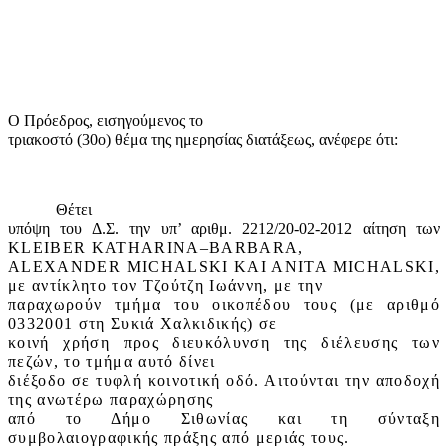
Ο Πρόεδρος, εισηγούμενος το
τριακοστό (30ο) θέμα της ημερησίας διατάξεως, ανέφερε ότι:
Θέτει
υπόψη του Δ.Σ. την υπ’ αριθμ. 2212/20-02-2012 αίτηση των
KLEIBER
KATHARINA
–
BARBARA
,
ALEXANDER
MICHALSKI
KAI
ANITA
MICHALSKI
,
με αντίκλητο τον Τζούτζη Ιωάννη, με την
παραχωρούν τμήμα του οικοπέδου τους (με αριθμό
0332001 στη Συκιά Χαλκιδικής) σε
κοινή χρήση προς διευκόλυνση της διέλευσης των
πεζών, το τμήμα αυτό δίνει
διέξοδο σε τυφλή κοινοτική οδό. Αιτούνται την αποδοχή
της ανωτέρω παραχώρησης
από το Δήμο Σιθωνίας και τη σύνταξη
συμβολαιογραφικής πράξης από μεριάς τους.