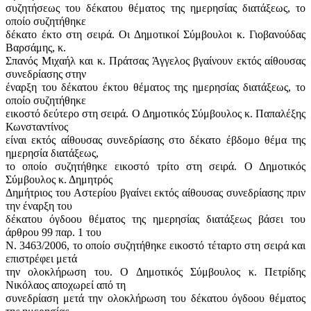
συζητήσεως του δέκατου θέματος της ημερησίας διατάξεως, το
οποίο συζητήθηκε
δέκατο έκτο στη σειρά. Οι Δημοτικοί Σύμβουλοι κ. Γιοβανούδας
Βαρσάμης, κ.
Σπανός Μιχαήλ και κ. Πράτσας Άγγελος βγαίνουν εκτός αίθουσας
συνεδρίασης στην
έναρξη του δέκατου έκτου θέματος της ημερησίας διατάξεως, το
οποίο συζητήθηκε
εικοστό δεύτερο στη σειρά. Ο Δημοτικός Σύμβουλος κ. Παπαλέξης
Κωνσταντίνος
είναι εκτός αίθουσας συνεδρίασης στο δέκατο έβδομο θέμα της
ημερησία διατάξεως,
το οποίο συζητήθηκε εικοστό τρίτο στη σειρά. Ο Δημοτικός
Σύμβουλος κ. Δημητρός
Δημήτριος του Αστερίου βγαίνει εκτός αίθουσας συνεδρίασης πριν
την έναρξη του
δέκατου όγδοου θέματος της ημερησίας διατάξεως βάσει του
άρθρου 99 παρ. 1 του
Ν. 3463/2006, το οποίο συζητήθηκε εικοστό τέταρτο στη σειρά και
επιστρέφει μετά
την ολοκλήρωση του. Ο Δημοτικός Σύμβουλος κ. Πετρίδης
Νικόλαος αποχωρεί από τη
συνεδρίαση μετά την ολοκλήρωση του δέκατου όγδοου θέματος