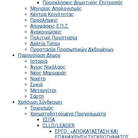
Προσκλήσεις Δημοτικής Επιτροπής
Μηνιαίος Απολογισμός
Κέντρα Κοινότητας
Προσλήψεις
Αποφάσεις Ε.Π.Ζ.
Ανακοινώσεις
Πολιτική Προστασία
Δελτία Τύπου
Προστασία Προσωπικών Δεδομένων
Παρουσίαση Δήμου
Ιστορία
Άγιος Νικόλαος
Νέος Μαρμαράς
Νικήτη
Συκιά
Μεταγγίτσι
Σάρτη
Χρήσιμοι Σύνδεσμοι
Τουρισμός
Χρηματοδοτούμενα Προγράμματα
ΕΣΠΑ
CLLD/LEADER
ΕΡΓΟ : «ΑΠΟΚΑΤΑΣΤΑΣΗ ΚΑΙ
ΕΠΑΝΑΧΡΗΣΗ ΣΥΓΚΡΟΤΗΜΑΤΟΣ