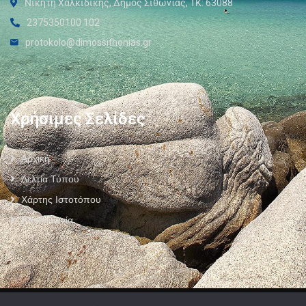
Νικήτη Χαλκιδικής, Δήμος Σιθωνίας, ΤΚ: 63088
2375350100 102
protokolo@dimossithonias.gr
Χρήσιμες Σελίδες
Αρχική
Δελτία Τύπου
Χάρτης Ιστοτόπου
Επικοινωνία
Πολιτική Προστασίας Προσωπικών Δεδομένων
–
Πολιτική Cookies
–