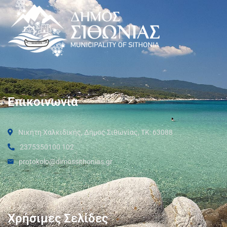
Επικοινωνία
Νικήτη Χαλκιδικής, Δήμος Σιθωνίας, ΤΚ: 63088
2375350100 102
protokolo@dimossithonias.gr
Χρήσιμες Σελίδες