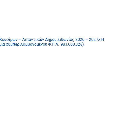
Καυσίμων – Λιπαντικών Δήμου Σιθωνίας 2026 – 2027» Η
ία συμπεριλαμβανομένου Φ.Π.Α.: 983.608,32€).