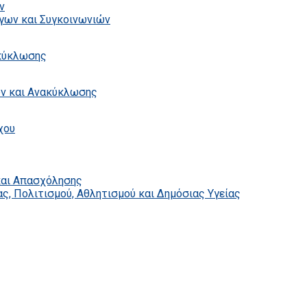
ν
γων και Συγκοινωνιών
ακύκλωσης
ων και Ανακύκλωσης
χου
και Απασχόλησης
ς, Πολιτισμού, Αθλητισμού και Δημόσιας Υγείας