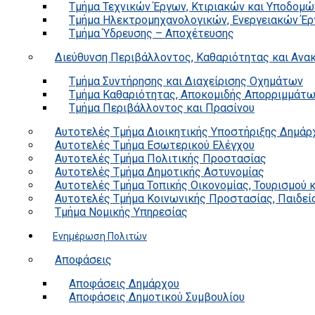
Τμήμα Τεχνικών Έργων, Κτιριακών και Υποδομώ
Τμήμα Ηλεκτρομηχανολογικών, Ενεργειακών Έρ
Τμήμα Ύδρευσης – Αποχέτευσης
Διεύθυνση Περιβάλλοντος, Καθαριότητας και Αν
Τμήμα Συντήρησης και Διαχείρισης Οχημάτων
Τμήμα Καθαριότητας, Αποκομιδής Απορριμμάτ
Τμήμα Περιβάλλοντος και Πρασίνου
Αυτοτελές Τμήμα Διοικητικής Υποστήριξης Δημάρ
Αυτοτελές Τμήμα Εσωτερικού Ελέγχου
Αυτοτελές Τμήμα Πολιτικής Προστασίας
Αυτοτελές Τμήμα Δημοτικής Αστυνομίας
Αυτοτελές Τμήμα Τοπικής Οικονομίας, Τουρισμού 
Αυτοτελές Τμήμα Κοινωνικής Προστασίας, Παιδεία
Τμήμα Νομικής Υπηρεσίας
Ενημέρωση Πολιτών
Αποφάσεις
Αποφάσεις Δημάρχου
Αποφάσεις Δημοτικού Συμβουλίου