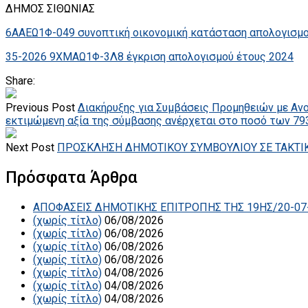
ΔΗΜΟΣ ΣΙΘΩΝΙΑΣ
6ΑΑΕΩ1Φ-049 συνοπτική οικονομική κατάσταση απολογισμ
35-2026 9ΧΜΑΩ1Φ-3Λ8 έγκριση απολογισμού έτους 2024
Share:
Previous Post
Διακήρυξης για Συμβάσεις Προμηθειών με Αν
εκτιμώμενη αξία της σύμβασης ανέρχεται στο ποσό των 793.
Next Post
ΠΡΟΣΚΛΗΣΗ ΔΗΜΟΤΙΚΟΥ ΣΥΜΒΟΥΛΙΟΥ ΣΕ ΤΑΚΤΙΚΗ
Πρόσφατα Άρθρα
ΑΠΟΦΑΣΕΙΣ ΔΗΜΟΤΙΚΗΣ ΕΠΙΤΡΟΠΗΣ ΤΗΣ 19ΗΣ/20-07
(χωρίς τίτλο)
06/08/2026
(χωρίς τίτλο)
06/08/2026
(χωρίς τίτλο)
06/08/2026
(χωρίς τίτλο)
06/08/2026
(χωρίς τίτλο)
04/08/2026
(χωρίς τίτλο)
04/08/2026
(χωρίς τίτλο)
04/08/2026