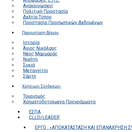
Αποφάσεις Ε.Π.Ζ.
Ανακοινώσεις
Πολιτική Προστασία
Δελτία Τύπου
Προστασία Προσωπικών Δεδομένων
Παρουσίαση Δήμου
Ιστορία
Άγιος Νικόλαος
Νέος Μαρμαράς
Νικήτη
Συκιά
Μεταγγίτσι
Σάρτη
Χρήσιμοι Σύνδεσμοι
Τουρισμός
Χρηματοδοτούμενα Προγράμματα
ΕΣΠΑ
CLLD/LEADER
ΕΡΓΟ : «ΑΠΟΚΑΤΑΣΤΑΣΗ ΚΑΙ ΕΠΑΝΑΧΡΗΣΗ ΣΥ