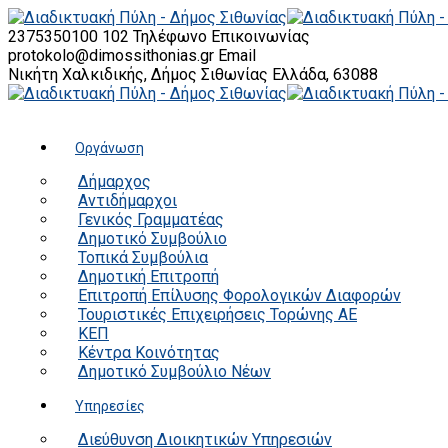
2375350100 102
Τηλέφωνο Επικοινωνίας
protokolo@dimossithonias.gr
Email
Νικήτη Χαλκιδικής, Δήμος Σιθωνίας
Ελλάδα, 63088
Οργάνωση
Δήμαρχος
Αντιδήμαρχοι
Γενικός Γραμματέας
Δημοτικό Συμβούλιο
Τοπικά Συμβούλια
Δημοτική Επιτροπή
Επιτροπή Επίλυσης Φορολογικών Διαφορών
Τουριστικές Επιχειρήσεις Τορώνης ΑΕ
ΚΕΠ
Κέντρα Κοινότητας
Δημοτικό Συμβούλιο Νέων
Υπηρεσίες
Διεύθυνση Διοικητικών Υπηρεσιών