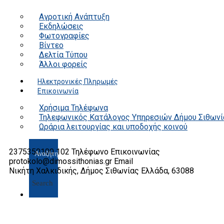
Αγροτική Ανάπτυξη
Εκδηλώσεις
Φωτογραφίες
Βίντεο
Δελτία Τύπου
Άλλοι φορείς
Ηλεκτρονικές Πληρωμές
Επικοινωνία
Χρήσιμα Τηλέφωνα
Τηλεφωνικός Κατάλογος Υπηρεσιών Δήμου Σιθωνί
Ωράρια λειτουργίας και υποδοχής κοινού
2375350100 102
Τηλέφωνο Επικοινωνίας
protokolo@dimossithonias.gr
Email
Νικήτη Χαλκιδικής, Δήμος Σιθωνίας
Ελλάδα, 63088
Search