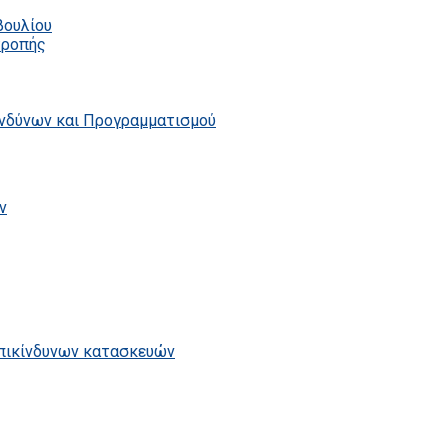
βουλίου
τροπής
ινδύνων και Προγραμματισμού
ν
επικίνδυνων κατασκευών