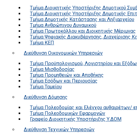
Τμήμα Διοικητικής Υποστήριξης Δημοτικού Συμ
Τμήμα Διοικητικής Υποστήριξης Δημοτικής Επι
Τμήμα Δημοτικής Κατάστασης και Ληξιαρχείου
Τμήμα Ανθρώπινου Δυναμικού
Τμήμα Πρωτοκόλλου και Διοικητικής Μέριμνας
Τμήμα Ψηφιακής Διακυβέρνησης, Διαχείρισης Κ
Τμήμα ΚΕΠ
Διεύθυνση Οικονομικών Υπηρεσιών
Τμήμα Προϋπολογισμού, Λογιστηρίου και Εξόδω
Τμήμα Μισθοδοσίας
Τμήμα Προμηθειών και Αποθήκης
Τμήμα Εσόδων και Περιουσίας
Τμήμα Ταμείου
Διεύθυνση Δόμησης
Τμήμα Πολεοδομίας και Ελέγχου αυθαιρέτων/ 
Τμήμα Πολεοδομικών Εφαρμογών
Γραφείο Διοικητικής Υποστήριξης Υ.ΔΟΜ
Διεύθυνση Τεχνικών Υπηρεσιών