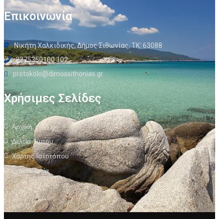
Επικοινωνία
Νικήτη Χαλκιδικής, Δήμος Σιθωνίας, ΤΚ: 63088
2375350100 102
protokolo@dimossithonias.gr
Χρήσιμες Σελίδες
Αρχική
Δελτία Τύπου
Χάρτης Ιστοτόπου
Επικοινωνία