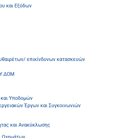
ου και Εξόδων
αυθαιρέτων/ επικίνδυνων κατασκευών
 Υ.ΔΟΜ
 και Υποδομών
εργειακών Έργων και Συγκοινωνιών
ητας και Ανακύκλωσης
ς Οχημάτων