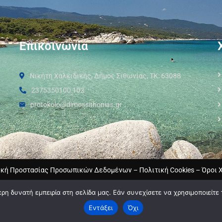
Επικοινωνία
Νικήτη Χαλκιδικής, Δήμος Σιθωνίας, ΤΚ: 63088
2375350100 102
protokolo@dimossithonias.gr
ική Προστασίας Προσωπικών Δεδομένων
–
Πολιτική Cookies
–
Όροι 
η δυνατή εμπειρία στη σελίδα μας. Εάν συνεχίσετε να χρησιμοποιείτε 
Εντάξει
Όχι
2024 © Developed by
MyCompany Projects