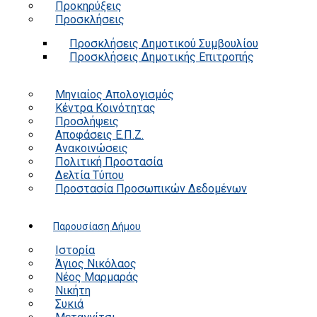
Προκηρύξεις
Προσκλήσεις
Προσκλήσεις Δημοτικού Συμβουλίου
Προσκλήσεις Δημοτικής Επιτροπής
Μηνιαίος Απολογισμός
Κέντρα Κοινότητας
Προσλήψεις
Αποφάσεις Ε.Π.Ζ.
Ανακοινώσεις
Πολιτική Προστασία
Δελτία Τύπου
Προστασία Προσωπικών Δεδομένων
Παρουσίαση Δήμου
Ιστορία
Άγιος Νικόλαος
Νέος Μαρμαράς
Νικήτη
Συκιά