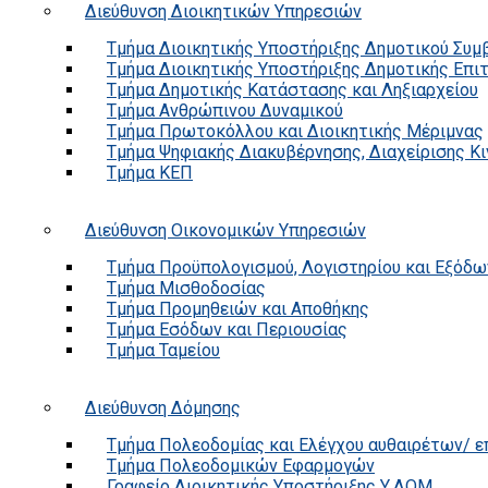
Διεύθυνση Διοικητικών Υπηρεσιών
Τμήμα Διοικητικής Υποστήριξης Δημοτικού Συμ
Τμήμα Διοικητικής Υποστήριξης Δημοτικής Επι
Τμήμα Δημοτικής Κατάστασης και Ληξιαρχείου
Τμήμα Ανθρώπινου Δυναμικού
Τμήμα Πρωτοκόλλου και Διοικητικής Μέριμνας
Τμήμα Ψηφιακής Διακυβέρνησης, Διαχείρισης Κ
Τμήμα ΚΕΠ
Διεύθυνση Οικονομικών Υπηρεσιών
Τμήμα Προϋπολογισμού, Λογιστηρίου και Εξόδω
Τμήμα Μισθοδοσίας
Τμήμα Προμηθειών και Αποθήκης
Τμήμα Εσόδων και Περιουσίας
Τμήμα Ταμείου
Διεύθυνση Δόμησης
Τμήμα Πολεοδομίας και Ελέγχου αυθαιρέτων/ 
Τμήμα Πολεοδομικών Εφαρμογών
Γραφείο Διοικητικής Υποστήριξης Υ.ΔΟΜ