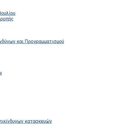
βουλίου
τροπής
ινδύνων και Προγραμματισμού
ν
επικίνδυνων κατασκευών