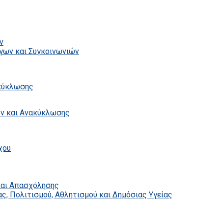
ν
γων και Συγκοινωνιών
ακύκλωσης
ων και Ανακύκλωσης
χου
και Απασχόλησης
ς, Πολιτισμού, Αθλητισμού και Δημόσιας Υγείας