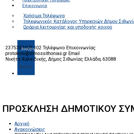
Ηλεκτρονικές Πληρωμές
Επικοινωνία
Χρήσιμα Τηλέφωνα
Τηλεφωνικός Κατάλογος Υπηρεσιών Δήμου Σιθωνί
Ωράρια λειτουργίας και υποδοχής κοινού
2375350100 102
Τηλέφωνο Επικοινωνίας
protokolo@dimossithonias.gr
Email
Νικήτη Χαλκιδικής, Δήμος Σιθωνίας
Ελλάδα, 63088
Search
ΠΡΟΣΚΛΗΣΗ ΔΗΜΟΤΙΚΟΥ ΣΥΜΒ
Αρχική
Ανακοινώσεις