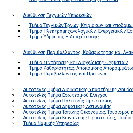
Διεύθυνση Τεχνικών Υπηρεσιών
Τμήμα Τεχνικών Έργων, Κτιριακών και Υποδομώ
Τμήμα Ηλεκτρομηχανολογικών, Ενεργειακών Έρ
Τμήμα Ύδρευσης – Αποχέτευσης
Διεύθυνση Περιβάλλοντος, Καθαριότητας και Αν
Τμήμα Συντήρησης και Διαχείρισης Οχημάτων
Τμήμα Καθαριότητας, Αποκομιδής Απορριμμάτ
Τμήμα Περιβάλλοντος και Πρασίνου
Αυτοτελές Τμήμα Διοικητικής Υποστήριξης Δημάρ
Αυτοτελές Τμήμα Εσωτερικού Ελέγχου
Αυτοτελές Τμήμα Πολιτικής Προστασίας
Αυτοτελές Τμήμα Δημοτικής Αστυνομίας
Αυτοτελές Τμήμα Τοπικής Οικονομίας, Τουρισμού 
Αυτοτελές Τμήμα Κοινωνικής Προστασίας, Παιδεία
Τμήμα Νομικής Υπηρεσίας