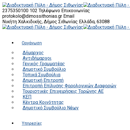
2375350100 102
Τηλέφωνο Επικοινωνίας
protokolo@dimossithonias.gr
Email
Νικήτη Χαλκιδικής, Δήμος Σιθωνίας
Ελλάδα, 63088
Οργάνωση
Δήμαρχος
Αντιδήμαρχοι
Γενικός Γραμματέας
Δημοτικό Συμβούλιο
Τοπικά Συμβούλια
Δημοτική Επιτροπή
Επιτροπή Επίλυσης Φορολογικών Διαφορών
Τουριστικές Επιχειρήσεις Τορώνης ΑΕ
ΚΕΠ
Κέντρα Κοινότητας
Δημοτικό Συμβούλιο Νέων
Υπηρεσίες