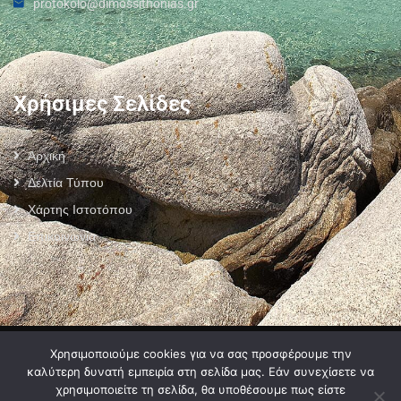
protokolo@dimossithonias.gr
Χρήσιμες Σελίδες
Αρχική
Δελτία Τύπου
Χάρτης Ιστοτόπου
Επικοινωνία
Πολιτική Προστασίας Προσωπικών Δεδομένων
–
Πολιτική Cookies
–
Χρησιμοποιούμε cookies για να σας προσφέρουμε την
Όροι Χρήσης
καλύτερη δυνατή εμπειρία στη σελίδα μας. Εάν συνεχίσετε να
χρησιμοποιείτε τη σελίδα, θα υποθέσουμε πως είστε