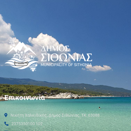
Επικοινωνία
Νικήτη Χαλκιδικής, Δήμος Σιθωνίας, ΤΚ: 63088
2375350100 102