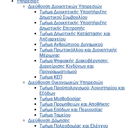
Υπηρεσίες
Διεύθυνση Διοικητικών Υπηρεσιών
Τμήμα Διοικητικής Υποστήριξης
Δημοτικού Συμβουλίου
Τμήμα Διοικητικής Υποστήριξης
Δημοτικής Επιτροπής
Τμήμα Δημοτικής Κατάστασης και
Ληξιαρχείου
Τμήμα Ανθρώπινου Δυναμικού
Τμήμα Πρωτοκόλλου και Διοικητικής
Μέριμνας
Τμήμα Ψηφιακής Διακυβέρνησης,
Διαχείρισης Κινδύνων και
Προγραμματισμού
Τμήμα ΚΕΠ
Διεύθυνση Οικονομικών Υπηρεσιών
Τμήμα Προϋπολογισμού, Λογιστηρίου και
Εξόδων
Τμήμα Μισθοδοσίας
Τμήμα Προμηθειών και Αποθήκης
Τμήμα Εσόδων και Περιουσίας
Τμήμα Ταμείου
Διεύθυνση Δόμησης
Τμήμα Πολεοδομίας και Ελέγχου