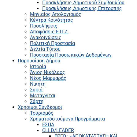
Προσκλήσεις Δημοτικού Συμβουλίου
Προσκλήσεις Δημοτικής Επιτροπής
Μηνιαίος Απολογισμός
Κέντρα Κοινότητας
Προσλήψεις
Αποφάσεις Ε.Π.Ζ.
Ανακοινώσεις
Πολιτική Προστασία
Δελτία Τύπου
Προστασία Προσωπικών Δεδομένων
Παρουσίαση Δήμου
Ιστορία
Άγιος Νικόλαος
Νέος Μαρμαράς
Νικήτη
Συκιά
Μεταγγίτσι
Σάρτη
Χρήσιμοι Σύνδεσμοι
Τουρισμός
Χρηματοδοτούμενα Προγράμματα
ΕΣΠΑ
CLLD/LEADER
ΕΡΓΟ : «ΑΠΟΚΑΤΑΣΤΑΣΗ ΚΑΙ