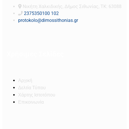
Νικήτη Χαλκιδικής, Δήμος Σιθωνίας, ΤΚ: 63088
2375350100 102
protokolo@dimossithonias.gr
Χρήσιμες Σελίδες
Αρχική
Δελτία Τύπου
Χάρτης Ιστοτόπου
Επικοινωνία