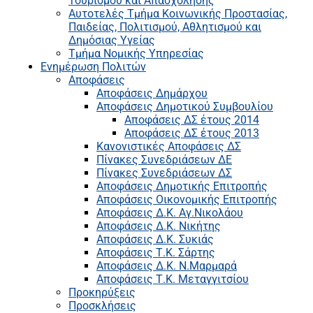
Τουρισμού και Απασχόλησης
Αυτοτελές Τμήμα Κοινωνικής Προστασίας,
Παιδείας, Πολιτισμού, Αθλητισμού και
Δημόσιας Υγείας
Τμήμα Νομικής Υπηρεσίας
Ενημέρωση Πολιτών
Αποφάσεις
Αποφάσεις Δημάρχου
Αποφάσεις Δημοτικού Συμβουλίου
Αποφάσεις ΔΣ έτους 2014
Αποφάσεις ΔΣ έτους 2013
Κανονιστικές Αποφάσεις ΔΣ
Πίνακες Συνεδριάσεων ΔΕ
Πίνακες Συνεδριάσεων ΔΣ
Αποφάσεις Δημοτικής Επιτροπής
Αποφάσεις Οικονομικής Επιτροπής
Αποφάσεις Δ.Κ. Αγ.Νικολάου
Αποφάσεις Δ.Κ. Νικήτης
Αποφάσεις Δ.Κ. Συκιάς
Αποφάσεις Τ.Κ. Σάρτης
Αποφάσεις Δ.Κ. Ν.Μαρμαρά
Αποφάσεις Τ.Κ. Μεταγγιτσίου
Προκηρύξεις
Προσκλήσεις