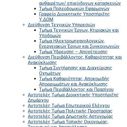
αυθαιρέτων/ επικίνδυνων κατασκευών
Τμήμα Πολεοδομικών Εφαρμογών
Γραφείο Διοικητικής Υποστήριξης
Υ.ΔΟΜ
Διεύθυνση Τεχνικών Υπηρεσιών
Τμήμα Τεχνικών Έργων, Κτιριακών και
Υποδομών
Τμήμα Ηλεκτρομηχανολογικών,
Ενεργειακών Έργων και Συγκοινωνιών
Τμήμα Ύδρευσης – Αποχέτευσης
Διεύθυνση Περιβάλλοντος, Καθαριότητας και
Ανακύκλωσης
Τμήμα Συντήρησης και Διαχείρισης
Οχημάτων
Τμήμα Καθαριότητας, Αποκομιδής
Απορριμμάτων και Ανακύκλωσης
Τμήμα Περιβάλλοντος και Πρασίνου
Αυτοτελές Τμήμα Διοικητικής Υποστήριξης
Δημάρχου
Αυτοτελές Τμήμα Εσωτερικού Ελέγχου
Αυτοτελές Τμήμα Πολιτικής Προστασίας
Αυτοτελές Τμήμα Δημοτικής Αστυνομίας
Αυτοτελές Τμήμα Τοπικής Οικονομίας,