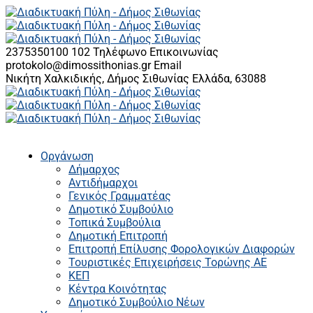
2375350100 102
Τηλέφωνο Επικοινωνίας
protokolo@dimossithonias.gr
Email
Νικήτη Χαλκιδικής, Δήμος Σιθωνίας
Ελλάδα, 63088
Οργάνωση
Δήμαρχος
Αντιδήμαρχοι
Γενικός Γραμματέας
Δημοτικό Συμβούλιο
Τοπικά Συμβούλια
Δημοτική Επιτροπή
Επιτροπή Επίλυσης Φορολογικών Διαφορών
Τουριστικές Επιχειρήσεις Τορώνης ΑΕ
ΚΕΠ
Κέντρα Κοινότητας
Δημοτικό Συμβούλιο Νέων