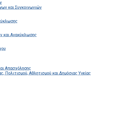
ν
γων και Συγκοινωνιών
ακύκλωσης
ων και Ανακύκλωσης
χου
και Απασχόλησης
ς, Πολιτισμού, Αθλητισμού και Δημόσιας Υγείας