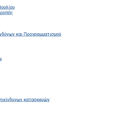
βουλίου
τροπής
ινδύνων και Προγραμματισμού
ν
επικίνδυνων κατασκευών