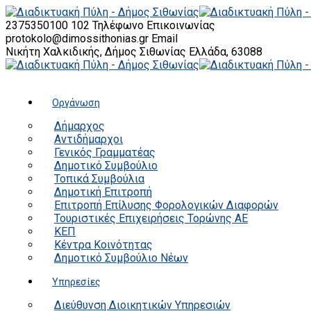
2375350100 102
Τηλέφωνο Επικοινωνίας
protokolo@dimossithonias.gr
Email
Νικήτη Χαλκιδικής, Δήμος Σιθωνίας
Ελλάδα, 63088
Οργάνωση
Δήμαρχος
Αντιδήμαρχοι
Γενικός Γραμματέας
Δημοτικό Συμβούλιο
Τοπικά Συμβούλια
Δημοτική Επιτροπή
Επιτροπή Επίλυσης Φορολογικών Διαφορών
Τουριστικές Επιχειρήσεις Τορώνης ΑΕ
ΚΕΠ
Κέντρα Κοινότητας
Δημοτικό Συμβούλιο Νέων
Υπηρεσίες
Διεύθυνση Διοικητικών Υπηρεσιών