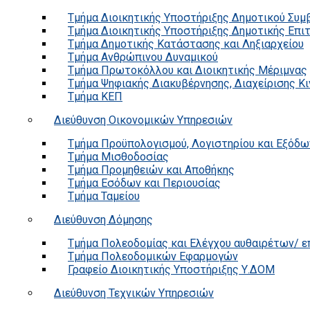
Τμήμα Διοικητικής Υποστήριξης Δημοτικού Συμ
Τμήμα Διοικητικής Υποστήριξης Δημοτικής Επι
Τμήμα Δημοτικής Κατάστασης και Ληξιαρχείου
Τμήμα Ανθρώπινου Δυναμικού
Τμήμα Πρωτοκόλλου και Διοικητικής Μέριμνας
Τμήμα Ψηφιακής Διακυβέρνησης, Διαχείρισης Κ
Τμήμα ΚΕΠ
Διεύθυνση Οικονομικών Υπηρεσιών
Τμήμα Προϋπολογισμού, Λογιστηρίου και Εξόδω
Τμήμα Μισθοδοσίας
Τμήμα Προμηθειών και Αποθήκης
Τμήμα Εσόδων και Περιουσίας
Τμήμα Ταμείου
Διεύθυνση Δόμησης
Τμήμα Πολεοδομίας και Ελέγχου αυθαιρέτων/ 
Τμήμα Πολεοδομικών Εφαρμογών
Γραφείο Διοικητικής Υποστήριξης Υ.ΔΟΜ
Διεύθυνση Τεχνικών Υπηρεσιών