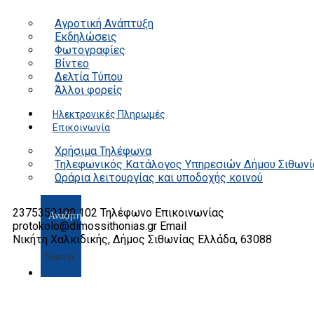
Αγροτική Ανάπτυξη
Εκδηλώσεις
Φωτογραφίες
Βίντεο
Δελτία Τύπου
Άλλοι φορείς
Ηλεκτρονικές Πληρωμές
Επικοινωνία
Χρήσιμα Τηλέφωνα
Τηλεφωνικός Κατάλογος Υπηρεσιών Δήμου Σιθωνί
Ωράρια λειτουργίας και υποδοχής κοινού
2375350100 102
Τηλέφωνο Επικοινωνίας
protokolo@dimossithonias.gr
Email
Νικήτη Χαλκιδικής, Δήμος Σιθωνίας
Ελλάδα, 63088
Search