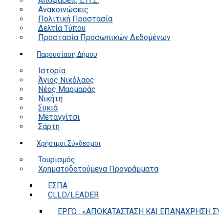
Αποφάσεις Ε.Π.Ζ.
Ανακοινώσεις
Πολιτική Προστασία
Δελτία Τύπου
Προστασία Προσωπικών Δεδομένων
Παρουσίαση Δήμου
Ιστορία
Άγιος Νικόλαος
Νέος Μαρμαράς
Νικήτη
Συκιά
Μεταγγίτσι
Σάρτη
Χρήσιμοι Σύνδεσμοι
Τουρισμός
Χρηματοδοτούμενα Προγράμματα
ΕΣΠΑ
CLLD/LEADER
ΕΡΓΟ : «ΑΠΟΚΑΤΑΣΤΑΣΗ ΚΑΙ ΕΠΑΝΑΧΡΗΣΗ ΣΥ