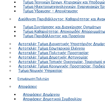
Τμήμα Τεχνικών Έργων, Κτιριακών και Υποδομώ
Τμήμα Ηλεκτρομηχανολογικών, Ενεργειακών Έρ
Τμήμα Ύδρευσης – Αποχέτευσης
Διεύθυνση Περιβάλλοντος, Καθαριότητας και Αν
Τμήμα Συντήρησης και Διαχείρισης Οχημάτων
Τμήμα Καθαριότητας, Αποκομιδής Απορριμμάτ
Τμήμα Περιβάλλοντος και Πρασίνου
Αυτοτελές Τμήμα Διοικητικής Υποστήριξης Δημάρ
Αυτοτελές Τμήμα Εσωτερικού Ελέγχου
Αυτοτελές Τμήμα Πολιτικής Προστασίας
Αυτοτελές Τμήμα Δημοτικής Αστυνομίας
Αυτοτελές Τμήμα Τοπικής Οικονομίας, Τουρισμού 
Αυτοτελές Τμήμα Κοινωνικής Προστασίας, Παιδεία
Τμήμα Νομικής Υπηρεσίας
Ενημέρωση Πολιτών
Αποφάσεις
Αποφάσεις Δημάρχου
Αποφάσεις Δημοτικού Συμβουλίου