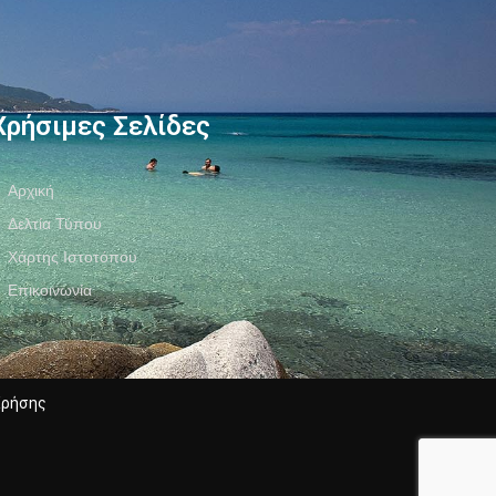
Χρήσιμες Σελίδες
Αρχική
Δελτία Τύπου
Χάρτης Ιστοτόπου
Επικοινωνία
Χρήσης