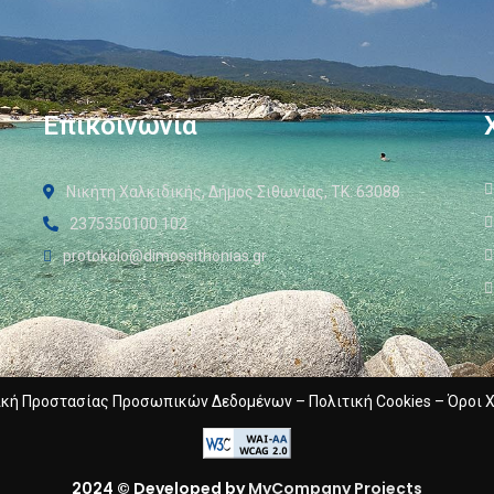
Επικοινωνία
Νικήτη Χαλκιδικής, Δήμος Σιθωνίας, ΤΚ: 63088
2375350100 102
protokolo@dimossithonias.gr
ική Προστασίας Προσωπικών Δεδομένων
–
Πολιτική Cookies
–
Όροι 
2024 © Developed by
MyCompany Projects