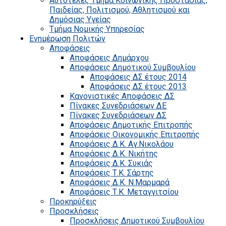
Αυτοτελές Τμήμα Κοινωνικής Προστασίας,
Παιδείας, Πολιτισμού, Αθλητισμού και
Δημόσιας Υγείας
Τμήμα Νομικής Υπηρεσίας
Ενημέρωση Πολιτών
Αποφάσεις
Αποφάσεις Δημάρχου
Αποφάσεις Δημοτικού Συμβουλίου
Αποφάσεις ΔΣ έτους 2014
Αποφάσεις ΔΣ έτους 2013
Κανονιστικές Αποφάσεις ΔΣ
Πίνακες Συνεδριάσεων ΔΕ
Πίνακες Συνεδριάσεων ΔΣ
Αποφάσεις Δημοτικής Επιτροπής
Αποφάσεις Οικονομικής Επιτροπής
Αποφάσεις Δ.Κ. Αγ.Νικολάου
Αποφάσεις Δ.Κ. Νικήτης
Αποφάσεις Δ.Κ. Συκιάς
Αποφάσεις Τ.Κ. Σάρτης
Αποφάσεις Δ.Κ. Ν.Μαρμαρά
Αποφάσεις Τ.Κ. Μεταγγιτσίου
Προκηρύξεις
Προσκλήσεις
Προσκλήσεις Δημοτικού Συμβουλίου