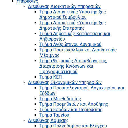
Υπηρεσίες
Διεύθυνση Διοικητικών Υπηρεσιών
Τμήμα Διοικητικής Υποστήριξης
Δημοτικού Συμβουλίου
Τμήμα Διοικητικής Υποστήριξης
Δημοτικής Επιτροπής
Τμήμα Δημοτικής Κατάστασης και
Ληξιαρχείου
Τμήμα Ανθρώπινου Δυναμικού
Τμήμα Πρωτοκόλλου και Διοικητικής
Μέριμνας
Τμήμα Ψηφιακής Διακυβέρνησης,
Διαχείρισης Κινδύνων και
Προγραμματισμού
Τμήμα ΚΕΠ
Διεύθυνση Οικονομικών Υπηρεσιών
Τμήμα Προϋπολογισμού, Λογιστηρίου και
Εξόδων
Τμήμα Μισθοδοσίας
Τμήμα Προμηθειών και Αποθήκης
Τμήμα Εσόδων και Περιουσίας
Τμήμα Ταμείου
Διεύθυνση Δόμησης
Τμήμα Πολεοδομίας και Ελέγχου