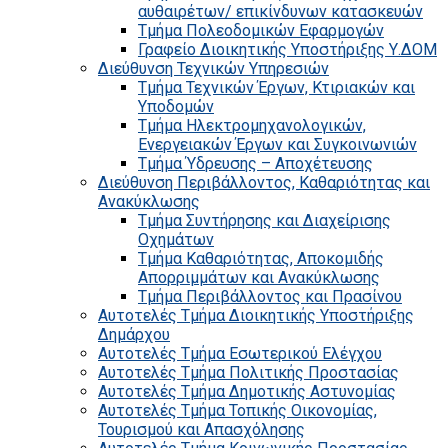
αυθαιρέτων/ επικίνδυνων κατασκευών
Τμήμα Πολεοδομικών Εφαρμογών
Γραφείο Διοικητικής Υποστήριξης Υ.ΔΟΜ
Διεύθυνση Τεχνικών Υπηρεσιών
Τμήμα Τεχνικών Έργων, Κτιριακών και
Υποδομών
Τμήμα Ηλεκτρομηχανολογικών,
Ενεργειακών Έργων και Συγκοινωνιών
Τμήμα Ύδρευσης – Αποχέτευσης
Διεύθυνση Περιβάλλοντος, Καθαριότητας και
Ανακύκλωσης
Τμήμα Συντήρησης και Διαχείρισης
Οχημάτων
Τμήμα Καθαριότητας, Αποκομιδής
Απορριμμάτων και Ανακύκλωσης
Τμήμα Περιβάλλοντος και Πρασίνου
Αυτοτελές Τμήμα Διοικητικής Υποστήριξης
Δημάρχου
Αυτοτελές Τμήμα Εσωτερικού Ελέγχου
Αυτοτελές Τμήμα Πολιτικής Προστασίας
Αυτοτελές Τμήμα Δημοτικής Αστυνομίας
Αυτοτελές Τμήμα Τοπικής Οικονομίας,
Τουρισμού και Απασχόλησης