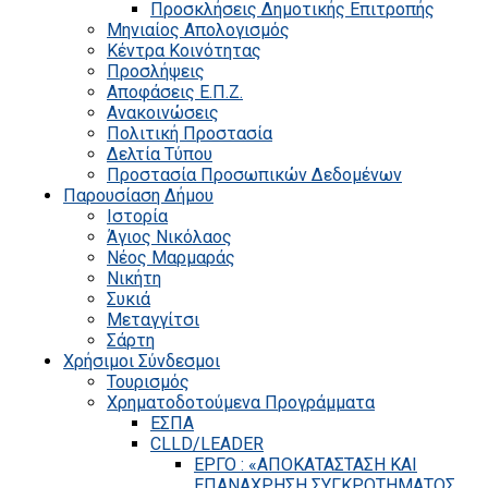
Προσκλήσεις Δημοτικής Επιτροπής
Μηνιαίος Απολογισμός
Κέντρα Κοινότητας
Προσλήψεις
Αποφάσεις Ε.Π.Ζ.
Ανακοινώσεις
Πολιτική Προστασία
Δελτία Τύπου
Προστασία Προσωπικών Δεδομένων
Παρουσίαση Δήμου
Ιστορία
Άγιος Νικόλαος
Νέος Μαρμαράς
Νικήτη
Συκιά
Μεταγγίτσι
Σάρτη
Χρήσιμοι Σύνδεσμοι
Τουρισμός
Χρηματοδοτούμενα Προγράμματα
ΕΣΠΑ
CLLD/LEADER
ΕΡΓΟ : «ΑΠΟΚΑΤΑΣΤΑΣΗ ΚΑΙ
ΕΠΑΝΑΧΡΗΣΗ ΣΥΓΚΡΟΤΗΜΑΤΟΣ