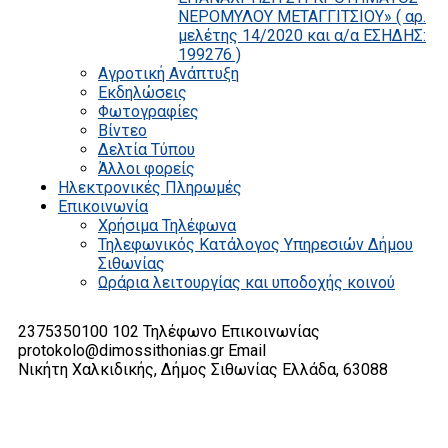
ΝΕΡΟΜΥΛΟΥ ΜΕΤΑΓΓΙΤΣΙΟΥ» ( αρ.
μελέτης 14/2020 και α/α ΕΣΗΔΗΣ:
199276 )
Αγροτική Ανάπτυξη
Εκδηλώσεις
Φωτογραφίες
Βίντεο
Δελτία Τύπου
Άλλοι φορείς
Ηλεκτρονικές Πληρωμές
Επικοινωνία
Χρήσιμα Τηλέφωνα
Τηλεφωνικός Κατάλογος Υπηρεσιών Δήμου
Σιθωνίας
Ωράρια λειτουργίας και υποδοχής κοινού
2375350100 102
Τηλέφωνο Επικοινωνίας
protokolo@dimossithonias.gr
Email
Νικήτη Χαλκιδικής, Δήμος Σιθωνίας
Ελλάδα, 63088