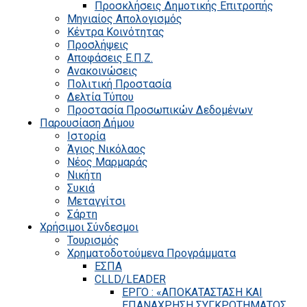
Προσκλήσεις Δημοτικής Επιτροπής
Μηνιαίος Απολογισμός
Κέντρα Κοινότητας
Προσλήψεις
Αποφάσεις Ε.Π.Ζ.
Ανακοινώσεις
Πολιτική Προστασία
Δελτία Τύπου
Προστασία Προσωπικών Δεδομένων
Παρουσίαση Δήμου
Ιστορία
Άγιος Νικόλαος
Νέος Μαρμαράς
Νικήτη
Συκιά
Μεταγγίτσι
Σάρτη
Χρήσιμοι Σύνδεσμοι
Τουρισμός
Χρηματοδοτούμενα Προγράμματα
ΕΣΠΑ
CLLD/LEADER
ΕΡΓΟ : «ΑΠΟΚΑΤΑΣΤΑΣΗ ΚΑΙ
ΕΠΑΝΑΧΡΗΣΗ ΣΥΓΚΡΟΤΗΜΑΤΟΣ