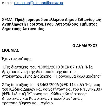
e-mail:
dimarxos@dimossithonias.gr
ΘΕΜΑ :
Πράξη ορισμού υπαλλήλου Δήμου Σιθωνίας ως
Αναπληρωτή Προϊσταμένου Αυτοτελούς Τμήματος
Δημοτικής Αστυνομίας.
Ο ΔΗΜΑΡΧΟΣ
ΣΙΘΩΝΙΑΣ
Έχοντας υπ’ όψη :
1.Τις διατάξεις του Ν.3852/2010 (ΦΕΚ 87 τ.Α΄). ‘’Νέα
Αρχιτεκτονική της Αυτοδιοίκησης και της
Αποκεντρωμένης Διοίκησης – Πρόγραμμα Καλλικράτης’’
2.Τις διατάξεις του Ν.3463/2006 (ΦΕΚ 114 τ.Α’) ‘’Κύρωση
του Κώδικα Δήμων και Κοινοτήτων’’ και του Ν.3584/2007
(ΦΕΚ 143 τ.Α’) ‘’Κύρωση του Κώδικα Κατάστασης
Δημοτικών και Κοινοτικών Υπαλλήλων’’ όπως
τροποποιήθηκαν και ισχύουν.