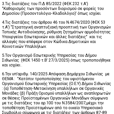
3.Τις διατάξεις του Π.Δ 85/2022 (ΦΕΚ 232 τ.Α’)
‘’Καθορισμός των προσόντων διορισμού σε φορείς του
Δημοσίου (Προσοντολόγιο-Κλαδολόγιο)’ όπως ισχύει.
4.Τις διατάξεις του άρθρου 46 του Ν.4674/2020 (ΦΕΚ 53
τ.Α’) ‘’Στρατηγική αναπτυξιακή προοπτική των Οργανισμών
Τοπικής Αυτοδιοίκησης, ρύθμιση ζητημάτων αρμοδιότητας
Υπουργείου Εσωτερικών και άλλες διατάξεις’’ και τις
αλλαγές που επέφερε στον Κώδικα Δημοτικών και
Κοινοτικών Υπαλλήλων.
5.Τον Οργανισμό Εσωτερικής Υπηρεσίας του Δήμου
Σιθωνίας (ΦΕΚ 1450 τ.Β’ 27/3/2025) όπως τροποποιήθηκε
και ισχύει .
6.Την υπ’αριθμ. 140/2025 Απόφαση Δημάρχου Σιθωνίας με
ΘΕΜΑ : ”Κατόπιν τροποποίησης του υφιστάμενου
Οργανισμού Εσωτερικής Υπηρεσίας (Ο.Ε.Υ) Δήμου Σιθωνίας
: (α) Τοποθέτηση-Μετακίνηση υπαλλήλων σε Οργανικές
Μονάδες (β) Πράξη Ορισμού υπαλλήλων ως αναπληρωτών
σε θέσεις Προϊσταμένων Οργανικών Μονάδων σύμφωνα
με τις διατάξεις του αρ.100 του Ν.3584/2007,μέχρι την
τοποθέτηση Προϊσταμένων από το οικείο Υπηρεσιακό
Συμβούλιο σύμφωνα με τις διατάξεις των άρθρων 87-89