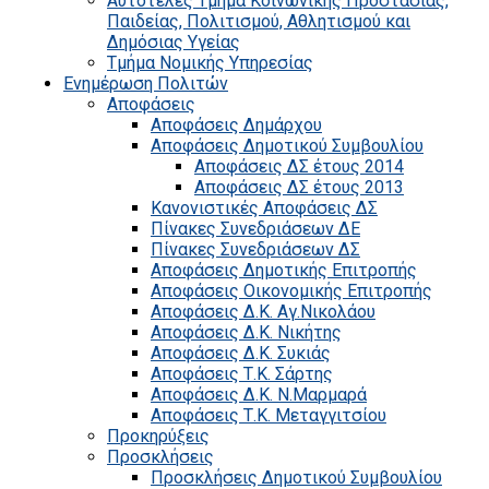
Αυτοτελές Τμήμα Κοινωνικής Προστασίας,
Παιδείας, Πολιτισμού, Αθλητισμού και
Δημόσιας Υγείας
Τμήμα Νομικής Υπηρεσίας
Ενημέρωση Πολιτών
Αποφάσεις
Αποφάσεις Δημάρχου
Αποφάσεις Δημοτικού Συμβουλίου
Αποφάσεις ΔΣ έτους 2014
Αποφάσεις ΔΣ έτους 2013
Κανονιστικές Αποφάσεις ΔΣ
Πίνακες Συνεδριάσεων ΔΕ
Πίνακες Συνεδριάσεων ΔΣ
Αποφάσεις Δημοτικής Επιτροπής
Αποφάσεις Οικονομικής Επιτροπής
Αποφάσεις Δ.Κ. Αγ.Νικολάου
Αποφάσεις Δ.Κ. Νικήτης
Αποφάσεις Δ.Κ. Συκιάς
Αποφάσεις Τ.Κ. Σάρτης
Αποφάσεις Δ.Κ. Ν.Μαρμαρά
Αποφάσεις Τ.Κ. Μεταγγιτσίου
Προκηρύξεις
Προσκλήσεις
Προσκλήσεις Δημοτικού Συμβουλίου