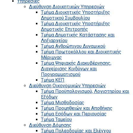
Υπηρεσίες
Διεύθυνση Διοικητικών Υπηρεσιών
Τμήμα Διοικητικής Υποστήριξης
Δημοτικού Συμβουλίου
Τμήμα Διοικητικής Υποστήριξης
Δημοτικής Επιτροπής
Τμήμα Δημοτικής Κατάστασης και
Ληξιαρχείου
Τμήμα Ανθρώπινου Δυναμικού
Τμήμα Πρωτοκόλλου και Διοικητικής
Μέριμνας
Τμήμα Ψηφιακής Διακυβέρνησης,
Διαχείρισης Κινδύνων και
Προγραμματισμού
Τμήμα ΚΕΠ
Διεύθυνση Οικονομικών Υπηρεσιών
Τμήμα Προϋπολογισμού, Λογιστηρίου και
Εξόδων
Τμήμα Μισθοδοσίας
Τμήμα Προμηθειών και Αποθήκης
Τμήμα Εσόδων και Περιουσίας
Τμήμα Ταμείου
Διεύθυνση Δόμησης
Τμήμα Πολεοδομίας και Ελέγχου