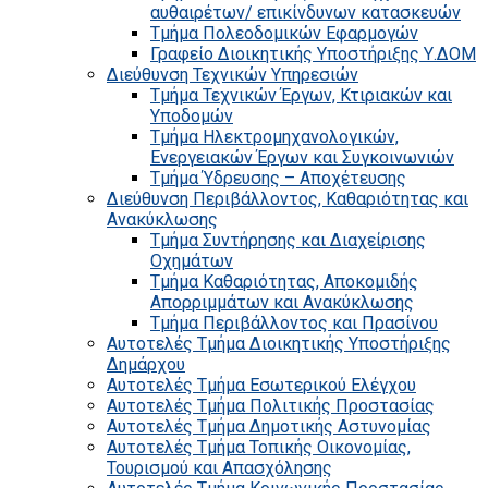
αυθαιρέτων/ επικίνδυνων κατασκευών
Τμήμα Πολεοδομικών Εφαρμογών
Γραφείο Διοικητικής Υποστήριξης Υ.ΔΟΜ
Διεύθυνση Τεχνικών Υπηρεσιών
Τμήμα Τεχνικών Έργων, Κτιριακών και
Υποδομών
Τμήμα Ηλεκτρομηχανολογικών,
Ενεργειακών Έργων και Συγκοινωνιών
Τμήμα Ύδρευσης – Αποχέτευσης
Διεύθυνση Περιβάλλοντος, Καθαριότητας και
Ανακύκλωσης
Τμήμα Συντήρησης και Διαχείρισης
Οχημάτων
Τμήμα Καθαριότητας, Αποκομιδής
Απορριμμάτων και Ανακύκλωσης
Τμήμα Περιβάλλοντος και Πρασίνου
Αυτοτελές Τμήμα Διοικητικής Υποστήριξης
Δημάρχου
Αυτοτελές Τμήμα Εσωτερικού Ελέγχου
Αυτοτελές Τμήμα Πολιτικής Προστασίας
Αυτοτελές Τμήμα Δημοτικής Αστυνομίας
Αυτοτελές Τμήμα Τοπικής Οικονομίας,
Τουρισμού και Απασχόλησης