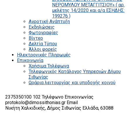
ΝΕΡΟΜΥΛΟΥ ΜΕΤΑΓΓΙΤΣΙΟΥ» ( αρ.
μελέτης 14/2020 και α/α ΕΣΗΔΗΣ:
199276 )
Αγροτική Ανάπτυξη
Εκδηλώσεις
Φωτογραφίες
Βίντεο
Δελτία Τύπου
Άλλοι φορείς
Ηλεκτρονικές Πληρωμές
Επικοινωνία
Χρήσιμα Τηλέφωνα
Τηλεφωνικός Κατάλογος Υπηρεσιών Δήμου
Σιθωνίας
Ωράρια λειτουργίας και υποδοχής κοινού
2375350100 102
Τηλέφωνο Επικοινωνίας
protokolo@dimossithonias.gr
Email
Νικήτη Χαλκιδικής, Δήμος Σιθωνίας
Ελλάδα, 63088