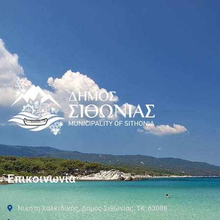
Επικοινωνία
Νικήτη Χαλκιδικής, Δήμος Σιθωνίας, ΤΚ: 63088