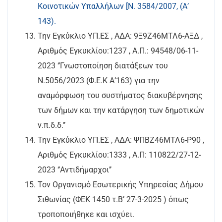
Κοινοτικών Υπαλλήλων
[Ν. 3584/2007, (Α’
143).
Την Εγκύκλιο ΥΠ.ΕΣ , ΑΔΑ: 9Ξ9Ζ46ΜΤΛ6-ΑΞΔ ,
Αριθμός Εγκυκλίου:1237 , Α.Π.: 94548/06-11-
2023 ‘’Γνωστοποίηση διατάξεων του
Ν.5056/2023 (Φ.Ε.Κ Α’163) για την
αναμόρφωση του συστήματος διακυβέρνησης
των δήμων και την κατάργηση των δημοτικών
ν.π.δ.δ.’’
Την Εγκύκλιο ΥΠ.ΕΣ , ΑΔΑ: ΨΠΒΖ46ΜΤΛ6-Ρ90 ,
Αριθμός Εγκυκλίου:1333 , A.Π: 110822/27-12-
2023 ‘’Αντιδήμαρχοι’’
Τον Οργανισμό Εσωτερικής Υπηρεσίας Δήμου
Σιθωνίας (ΦΕΚ 1450 τ.Β’ 27-3-2025 ) όπως
τροποποιήθηκε και ισχύει.