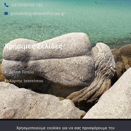
2375350100 102
protokolo@dimossithonias.gr
Χρήσιμες Σελίδες
Αρχική
Δελτία Τύπου
Χάρτης Ιστοτόπου
Επικοινωνία
Πολιτική Προστασίας Προσωπικών Δεδομένων
–
Πολιτική Cookies
–
Χρησιμοποιούμε cookies για να σας προσφέρουμε την