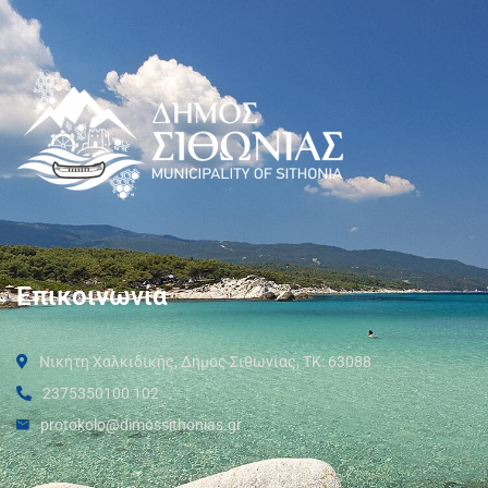
Επικοινωνία
Νικήτη Χαλκιδικής, Δήμος Σιθωνίας, ΤΚ: 63088
2375350100 102
protokolo@dimossithonias.gr