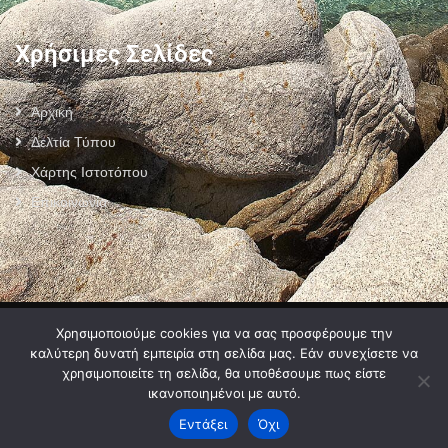
Χρήσιμες Σελίδες
Αρχική
Δελτία Τύπου
Χάρτης Ιστοτόπου
Επικοινωνία
Πολιτική Προστασίας Προσωπικών Δεδομένων
–
Πολιτική Cookies
–
Χρησιμοποιούμε cookies για να σας προσφέρουμε την
Όροι Χρήσης
καλύτερη δυνατή εμπειρία στη σελίδα μας. Εάν συνεχίσετε να
χρησιμοποιείτε τη σελίδα, θα υποθέσουμε πως είστε
ικανοποιημένοι με αυτό.
Εντάξει
Όχι
2024 © Developed by
MyCompany Projects