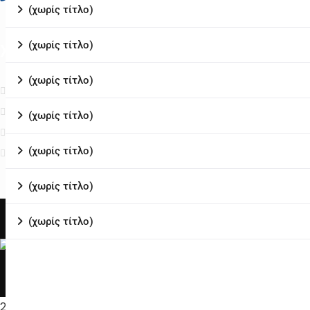
(χωρίς τίτλο)
protokolo@dimossithonias.gr
(χωρίς τίτλο)
Χρήσιμες Σελίδες
(χωρίς τίτλο)
Αρχική
Δελτία Τύπου
(χωρίς τίτλο)
Χάρτης Ιστοτόπου
(χωρίς τίτλο)
Επικοινωνία
(χωρίς τίτλο)
(χωρίς τίτλο)
Πολιτική Προστ
2026