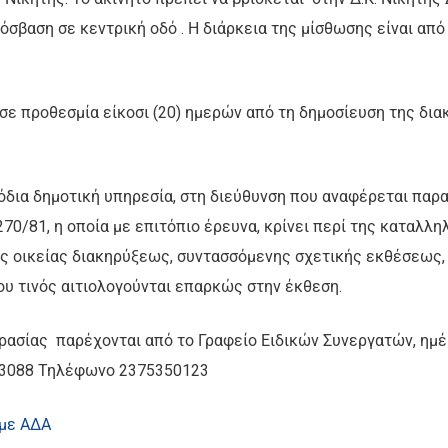
σβαση σε κεντρική οδό . Η διάρκεια της μίσθωσης είναι απ
σε προθεσμία είκοσι (20) ημερών από τη δημοσίευση της δ
δια δημοτική υπηρεσία, στη διεύθυνση που αναφέρεται παρα
270/81, η οποία με επιτόπιο έρευνα, κρίνει περί της κατα
ης οικείας διακηρύξεως, συντασσόμενης σχετικής εκθέσεως,
υ τινός αιτιολογούνται επαρκώς στην έκθεση.
ρασίας παρέχονται από το Γραφείο Ειδικών Συνεργατών, ημ
 63088 Τηλέφωνο 2375350123
 με ΑΔΑ