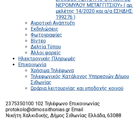
ΝΕΡΟΜΥΛΟΥ ΜΕΤΑΓΓΙΤΣΙΟΥ» ( αρ.
μελέτης 14/2020 και α/α ΕΣΗΔΗΣ:
199276 )
Αγροτική Ανάπτυξη
Εκδηλώσεις
Φωτογραφίες
Βίντεο
Δελτία Τύπου
Άλλοι φορείς
Ηλεκτρονικές Πληρωμές
Επικοινωνία
Χρήσιμα Τηλέφωνα
Τηλεφωνικός Κατάλογος Υπηρεσιών Δήμου
Σιθωνίας
Ωράρια λειτουργίας και υποδοχής κοινού
2375350100 102
Τηλέφωνο Επικοινωνίας
protokolo@dimossithonias.gr
Email
Νικήτη Χαλκιδικής, Δήμος Σιθωνίας
Ελλάδα, 63088