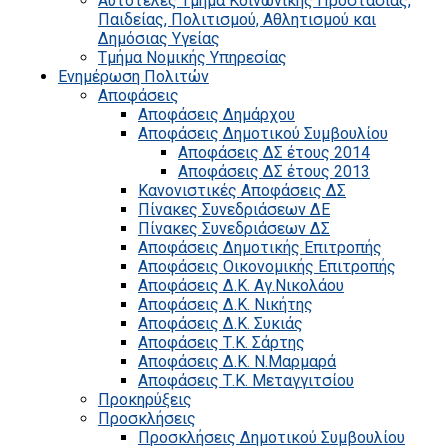
Αυτοτελές Τμήμα Κοινωνικής Προστασίας,
Παιδείας, Πολιτισμού, Αθλητισμού και
Δημόσιας Υγείας
Τμήμα Νομικής Υπηρεσίας
Ενημέρωση Πολιτών
Αποφάσεις
Αποφάσεις Δημάρχου
Αποφάσεις Δημοτικού Συμβουλίου
Αποφάσεις ΔΣ έτους 2014
Αποφάσεις ΔΣ έτους 2013
Κανονιστικές Αποφάσεις ΔΣ
Πίνακες Συνεδριάσεων ΔΕ
Πίνακες Συνεδριάσεων ΔΣ
Αποφάσεις Δημοτικής Επιτροπής
Αποφάσεις Οικονομικής Επιτροπής
Αποφάσεις Δ.Κ. Αγ.Νικολάου
Αποφάσεις Δ.Κ. Νικήτης
Αποφάσεις Δ.Κ. Συκιάς
Αποφάσεις Τ.Κ. Σάρτης
Αποφάσεις Δ.Κ. Ν.Μαρμαρά
Αποφάσεις Τ.Κ. Μεταγγιτσίου
Προκηρύξεις
Προσκλήσεις
Προσκλήσεις Δημοτικού Συμβουλίου