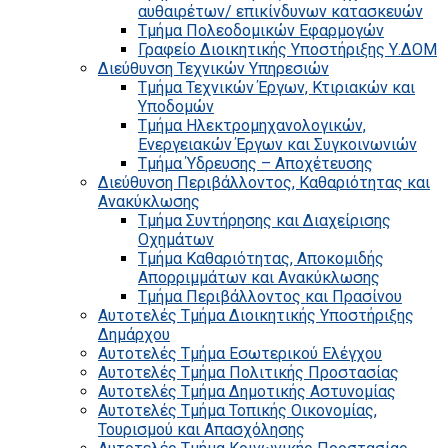
αυθαιρέτων/ επικίνδυνων κατασκευών
Τμήμα Πολεοδομικών Εφαρμογών
Γραφείο Διοικητικής Υποστήριξης Υ.ΔΟΜ
Διεύθυνση Τεχνικών Υπηρεσιών
Τμήμα Τεχνικών Έργων, Κτιριακών και
Υποδομών
Τμήμα Ηλεκτρομηχανολογικών,
Ενεργειακών Έργων και Συγκοινωνιών
Τμήμα Ύδρευσης – Αποχέτευσης
Διεύθυνση Περιβάλλοντος, Καθαριότητας και
Ανακύκλωσης
Τμήμα Συντήρησης και Διαχείρισης
Οχημάτων
Τμήμα Καθαριότητας, Αποκομιδής
Απορριμμάτων και Ανακύκλωσης
Τμήμα Περιβάλλοντος και Πρασίνου
Αυτοτελές Τμήμα Διοικητικής Υποστήριξης
Δημάρχου
Αυτοτελές Τμήμα Εσωτερικού Ελέγχου
Αυτοτελές Τμήμα Πολιτικής Προστασίας
Αυτοτελές Τμήμα Δημοτικής Αστυνομίας
Αυτοτελές Τμήμα Τοπικής Οικονομίας,
Τουρισμού και Απασχόλησης