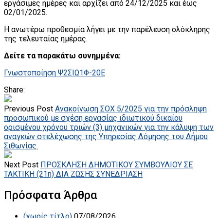
εργάσιμες ημέρες και αρχίζει από 24/12/2025 και έως
02/01/2025.
Η ανωτέρω προθεσμία λήγει με την παρέλευση ολόκληρης
της τελευταίας ημέρας.
Δείτε τα παρακάτω συνημμένα:
Γνωστοποίηση Ψ2ΣΙΩ1Φ-20Ε
Share:
Previous Post
Ανακοίνωση ΣΟΧ 5/2025 για την πρόσληψη
προσωπικού με σχέση εργασίας ιδιωτικού δικαίου
ορισμένου χρόνου τριών (3) μηχανικών για την κάλυψη των
αναγκών στελέχωσης της Υπηρεσίας Δόμησης του Δήμου
Σιθωνίας.
Next Post
ΠΡΟΣΚΛΗΣΗ ΔΗΜΟΤΙΚΟΥ ΣΥΜΒΟΥΛΙΟΥ ΣΕ
ΤΑΚΤΙΚΗ (21η) ΔΙΑ ΖΩΣΗΣ ΣΥΝΕΔΡΙΑΣΗ
Πρόσφατα Άρθρα
(χωρίς τίτλο)
07/08/2026