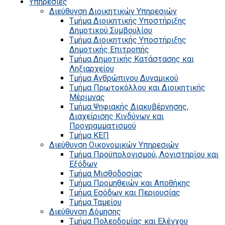
Υπηρεσίες
Διεύθυνση Διοικητικών Υπηρεσιών
Τμήμα Διοικητικής Υποστήριξης
Δημοτικού Συμβουλίου
Τμήμα Διοικητικής Υποστήριξης
Δημοτικής Επιτροπής
Τμήμα Δημοτικής Κατάστασης και
Ληξιαρχείου
Τμήμα Ανθρώπινου Δυναμικού
Τμήμα Πρωτοκόλλου και Διοικητικής
Μέριμνας
Τμήμα Ψηφιακής Διακυβέρνησης,
Διαχείρισης Κινδύνων και
Προγραμματισμού
Τμήμα ΚΕΠ
Διεύθυνση Οικονομικών Υπηρεσιών
Τμήμα Προϋπολογισμού, Λογιστηρίου και
Εξόδων
Τμήμα Μισθοδοσίας
Τμήμα Προμηθειών και Αποθήκης
Τμήμα Εσόδων και Περιουσίας
Τμήμα Ταμείου
Διεύθυνση Δόμησης
Τμήμα Πολεοδομίας και Ελέγχου