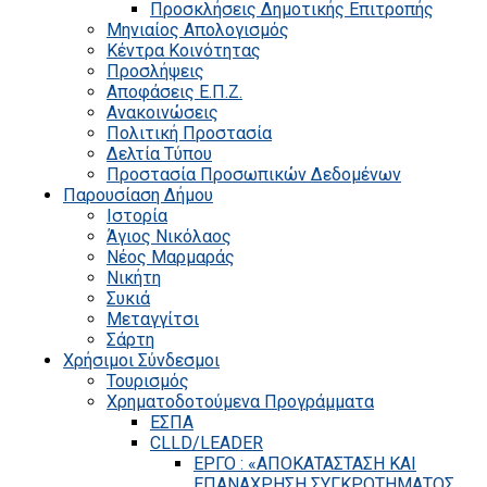
Προσκλήσεις Δημοτικής Επιτροπής
Μηνιαίος Απολογισμός
Κέντρα Κοινότητας
Προσλήψεις
Αποφάσεις Ε.Π.Ζ.
Ανακοινώσεις
Πολιτική Προστασία
Δελτία Τύπου
Προστασία Προσωπικών Δεδομένων
Παρουσίαση Δήμου
Ιστορία
Άγιος Νικόλαος
Νέος Μαρμαράς
Νικήτη
Συκιά
Μεταγγίτσι
Σάρτη
Χρήσιμοι Σύνδεσμοι
Τουρισμός
Χρηματοδοτούμενα Προγράμματα
ΕΣΠΑ
CLLD/LEADER
ΕΡΓΟ : «ΑΠΟΚΑΤΑΣΤΑΣΗ ΚΑΙ
ΕΠΑΝΑΧΡΗΣΗ ΣΥΓΚΡΟΤΗΜΑΤΟΣ