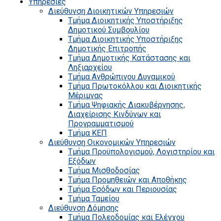
Υπηρεσίες
Διεύθυνση Διοικητικών Υπηρεσιών
Τμήμα Διοικητικής Υποστήριξης
Δημοτικού Συμβουλίου
Τμήμα Διοικητικής Υποστήριξης
Δημοτικής Επιτροπής
Τμήμα Δημοτικής Κατάστασης και
Ληξιαρχείου
Τμήμα Ανθρώπινου Δυναμικού
Τμήμα Πρωτοκόλλου και Διοικητικής
Μέριμνας
Τμήμα Ψηφιακής Διακυβέρνησης,
Διαχείρισης Κινδύνων και
Προγραμματισμού
Τμήμα ΚΕΠ
Διεύθυνση Οικονομικών Υπηρεσιών
Τμήμα Προϋπολογισμού, Λογιστηρίου και
Εξόδων
Τμήμα Μισθοδοσίας
Τμήμα Προμηθειών και Αποθήκης
Τμήμα Εσόδων και Περιουσίας
Τμήμα Ταμείου
Διεύθυνση Δόμησης
Τμήμα Πολεοδομίας και Ελέγχου