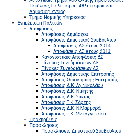
Αυτοτελές Τμήμα Κοινωνικής Προστασίας,
Παιδείας, Πολιτισμού, Αθλητισμού και
Δημόσιας Υγείας
Τμήμα Νομικής Υπηρεσίας
Ενημέρωση Πολιτών
Αποφάσεις
Αποφάσεις Δημάρχου
Αποφάσεις Δημοτικού Συμβουλίου
Αποφάσεις ΔΣ έτους 2014
Αποφάσεις ΔΣ έτους 2013
Κανονιστικές Αποφάσεις ΔΣ
Πίνακες Συνεδριάσεων ΔΕ
Πίνακες Συνεδριάσεων ΔΣ
Αποφάσεις Δημοτικής Επιτροπής
Αποφάσεις Οικονομικής Επιτροπής
Αποφάσεις Δ.Κ. Αγ.Νικολάου
Αποφάσεις Δ.Κ. Νικήτης
Αποφάσεις Δ.Κ. Συκιάς
Αποφάσεις Τ.Κ. Σάρτης
Αποφάσεις Δ.Κ. Ν.Μαρμαρά
Αποφάσεις Τ.Κ. Μεταγγιτσίου
Προκηρύξεις
Προσκλήσεις
Προσκλήσεις Δημοτικού Συμβουλίου