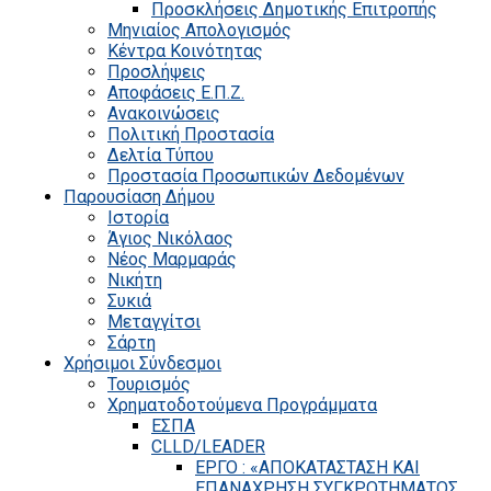
Προσκλήσεις Δημοτικής Επιτροπής
Μηνιαίος Απολογισμός
Κέντρα Κοινότητας
Προσλήψεις
Αποφάσεις Ε.Π.Ζ.
Ανακοινώσεις
Πολιτική Προστασία
Δελτία Τύπου
Προστασία Προσωπικών Δεδομένων
Παρουσίαση Δήμου
Ιστορία
Άγιος Νικόλαος
Νέος Μαρμαράς
Νικήτη
Συκιά
Μεταγγίτσι
Σάρτη
Χρήσιμοι Σύνδεσμοι
Τουρισμός
Χρηματοδοτούμενα Προγράμματα
ΕΣΠΑ
CLLD/LEADER
ΕΡΓΟ : «ΑΠΟΚΑΤΑΣΤΑΣΗ ΚΑΙ
ΕΠΑΝΑΧΡΗΣΗ ΣΥΓΚΡΟΤΗΜΑΤΟΣ