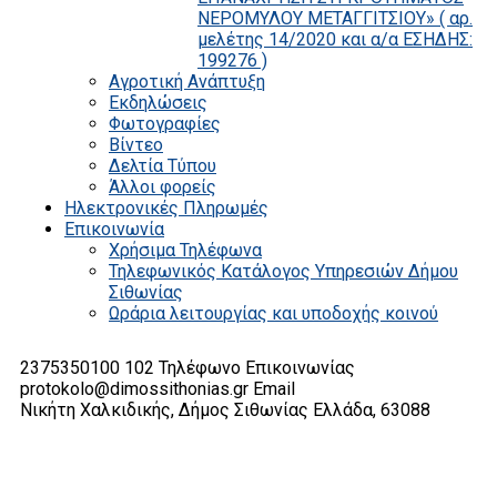
ΝΕΡΟΜΥΛΟΥ ΜΕΤΑΓΓΙΤΣΙΟΥ» ( αρ.
μελέτης 14/2020 και α/α ΕΣΗΔΗΣ:
199276 )
Αγροτική Ανάπτυξη
Εκδηλώσεις
Φωτογραφίες
Βίντεο
Δελτία Τύπου
Άλλοι φορείς
Ηλεκτρονικές Πληρωμές
Επικοινωνία
Χρήσιμα Τηλέφωνα
Τηλεφωνικός Κατάλογος Υπηρεσιών Δήμου
Σιθωνίας
Ωράρια λειτουργίας και υποδοχής κοινού
2375350100 102
Τηλέφωνο Επικοινωνίας
protokolo@dimossithonias.gr
Email
Νικήτη Χαλκιδικής, Δήμος Σιθωνίας
Ελλάδα, 63088