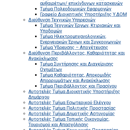
αυθαιρέτων/ επικίνδυνων κατασκευών
Τμήμα Πολεοδομικών Εφαρμογών
Γραφείο Διοικητικής Υποστήριξης Υ.ΔΟΜ
Διεύθυνση Τεχνικών Υπηρεσιών
Τμήμα Τεχνικών Έργων, Κτιριακών και
Υποδομών
Τμήμα Ηλεκτρομηχανολογικών,
Ενεργειακών Έργων και Συγκοινωνιών
Τμήμα Ύδρευσης – Αποχέτευσης
Διεύθυνση Περιβάλλοντος, Καθαριότητας και
Ανακύκλωσης
Τμήμα Συντήρησης και Διαχείρισης
Οχημάτων
Τμήμα Καθαριότητας, Αποκομιδής
Απορριμμάτων και Ανακύκλωσης
Τμήμα Περιβάλλοντος και Πρασίνου
Αυτοτελές Τμήμα Διοικητικής Υποστήριξης
Δημάρχου
Αυτοτελές Τμήμα Εσωτερικού Ελέγχου
Αυτοτελές Τμήμα Πολιτικής Προστασίας
Αυτοτελές Τμήμα Δημοτικής Αστυνομίας
Αυτοτελές Τμήμα Τοπικής Οικονομίας,
Τουρισμού και Απασχόλησης