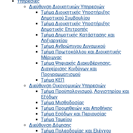
Υπηρεσίες
Διεύθυνση Διοικητικών Υπηρεσιών
Τμήμα Διοικητικής Υποστήριξης
Δημοτικού Συμβουλίου
Τμήμα Διοικητικής Υποστήριξης
Δημοτικής Επιτροπής
Τμήμα Δημοτικής Κατάστασης και
Ληξιαρχείου
Τμήμα Ανθρώπινου Δυναμικού
Τμήμα Πρωτοκόλλου και Διοικητικής
Μέριμνας
Τμήμα Ψηφιακής Διακυβέρνησης,
Διαχείρισης Κινδύνων και
Προγραμματισμού
Τμήμα ΚΕΠ
Διεύθυνση Οικονομικών Υπηρεσιών
Τμήμα Προϋπολογισμού, Λογιστηρίου και
Εξόδων
Τμήμα Μισθοδοσίας
Τμήμα Προμηθειών και Αποθήκης
Τμήμα Εσόδων και Περιουσίας
Τμήμα Ταμείου
Διεύθυνση Δόμησης
Τμήμα Πολεοδομίας και Ελέγχου