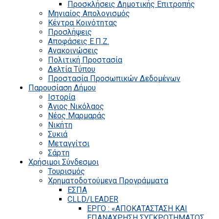
Προσκλήσεις Δημοτικής Επιτροπής
Μηνιαίος Απολογισμός
Κέντρα Κοινότητας
Προσλήψεις
Αποφάσεις Ε.Π.Ζ.
Ανακοινώσεις
Πολιτική Προστασία
Δελτία Τύπου
Προστασία Προσωπικών Δεδομένων
Παρουσίαση Δήμου
Ιστορία
Άγιος Νικόλαος
Νέος Μαρμαράς
Νικήτη
Συκιά
Μεταγγίτσι
Σάρτη
Χρήσιμοι Σύνδεσμοι
Τουρισμός
Χρηματοδοτούμενα Προγράμματα
ΕΣΠΑ
CLLD/LEADER
ΕΡΓΟ : «ΑΠΟΚΑΤΑΣΤΑΣΗ ΚΑΙ
ΕΠΑΝΑΧΡΗΣΗ ΣΥΓΚΡΟΤΗΜΑΤΟΣ