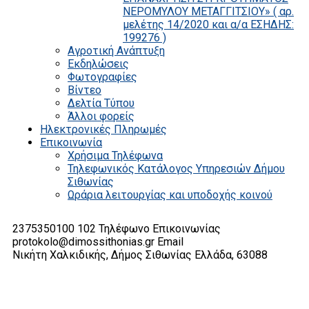
ΝΕΡΟΜΥΛΟΥ ΜΕΤΑΓΓΙΤΣΙΟΥ» ( αρ.
μελέτης 14/2020 και α/α ΕΣΗΔΗΣ:
199276 )
Αγροτική Ανάπτυξη
Εκδηλώσεις
Φωτογραφίες
Βίντεο
Δελτία Τύπου
Άλλοι φορείς
Ηλεκτρονικές Πληρωμές
Επικοινωνία
Χρήσιμα Τηλέφωνα
Τηλεφωνικός Κατάλογος Υπηρεσιών Δήμου
Σιθωνίας
Ωράρια λειτουργίας και υποδοχής κοινού
2375350100 102
Τηλέφωνο Επικοινωνίας
protokolo@dimossithonias.gr
Email
Νικήτη Χαλκιδικής, Δήμος Σιθωνίας
Ελλάδα, 63088