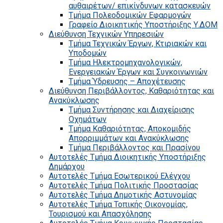
αυθαιρέτων/ επικίνδυνων κατασκευών
Τμήμα Πολεοδομικών Εφαρμογών
Γραφείο Διοικητικής Υποστήριξης Υ.ΔΟΜ
Διεύθυνση Τεχνικών Υπηρεσιών
Τμήμα Τεχνικών Έργων, Κτιριακών και
Υποδομών
Τμήμα Ηλεκτρομηχανολογικών,
Ενεργειακών Έργων και Συγκοινωνιών
Τμήμα Ύδρευσης – Αποχέτευσης
Διεύθυνση Περιβάλλοντος, Καθαριότητας και
Ανακύκλωσης
Τμήμα Συντήρησης και Διαχείρισης
Οχημάτων
Τμήμα Καθαριότητας, Αποκομιδής
Απορριμμάτων και Ανακύκλωσης
Τμήμα Περιβάλλοντος και Πρασίνου
Αυτοτελές Τμήμα Διοικητικής Υποστήριξης
Δημάρχου
Αυτοτελές Τμήμα Εσωτερικού Ελέγχου
Αυτοτελές Τμήμα Πολιτικής Προστασίας
Αυτοτελές Τμήμα Δημοτικής Αστυνομίας
Αυτοτελές Τμήμα Τοπικής Οικονομίας,
Τουρισμού και Απασχόλησης