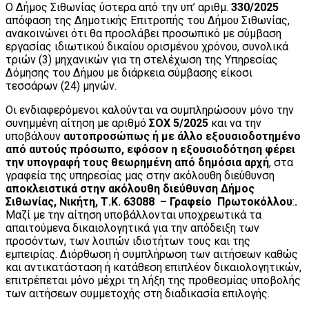
Ο Δήμος Σιθωνίας ύστερα από την υπ’ αριθμ.
330/2025
απόφαση της Δημοτικής Επιτροπής του Δήμου Σιθωνίας,
ανακοινώνει ότι θα προσλάβει προσωπικό με σύμβαση
εργασίας ιδιωτικού δικαίου ορισμένου χρόνου, συνολικά
τριών (3) μηχανικών για τη στελέχωση της Υπηρεσίας
Δόμησης του Δήμου με διάρκεια σύμβασης είκοσι
τεσσάρων (24) μηνών.
Οι ενδιαφερόμενοι καλούνται να συμπληρώσουν μόνο την
συνημμένη αίτηση με αριθμό
ΣΟΧ 5/2025
και να την
υποβάλουν
αυτοπροσώπως ή με άλλο εξουσιοδοτημένο
από αυτούς πρόσωπο, εφόσον η εξουσιοδότηση φέρει
την υπογραφή τους θεωρημένη από δημόσια αρχή
, στα
γραφεία της υπηρεσίας μας στην ακόλουθη διεύθυνση
αποκλειστικά
στην ακόλουθη διεύθυνση Δήμος
Σιθωνίας, Νικήτη, Τ.Κ. 63088 – Γραφείο Πρωτοκόλλου
:
.
Μαζί με την αίτηση υποβάλλονται υποχρεωτικά τα
απαιτούμενα δικαιολογητικά για την απόδειξη των
προσόντων, των λοιπών ιδιοτήτων τους και της
εμπειρίας. Διόρθωση ή συμπλήρωση των αιτήσεων καθώς
και αντικατάσταση ή κατάθεση επιπλέον δικαιολογητικών,
επιτρέπεται μόνο μέχρι τη λήξη της προθεσμίας υποβολής
των αιτήσεων συμμετοχής στη διαδικασία επιλογής.