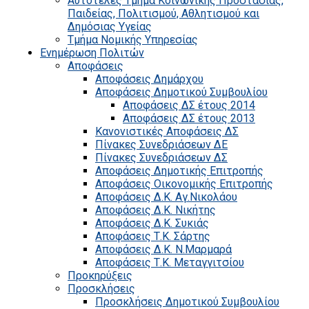
Αυτοτελές Τμήμα Κοινωνικής Προστασίας,
Παιδείας, Πολιτισμού, Αθλητισμού και
Δημόσιας Υγείας
Τμήμα Νομικής Υπηρεσίας
Ενημέρωση Πολιτών
Αποφάσεις
Αποφάσεις Δημάρχου
Αποφάσεις Δημοτικού Συμβουλίου
Αποφάσεις ΔΣ έτους 2014
Αποφάσεις ΔΣ έτους 2013
Κανονιστικές Αποφάσεις ΔΣ
Πίνακες Συνεδριάσεων ΔΕ
Πίνακες Συνεδριάσεων ΔΣ
Αποφάσεις Δημοτικής Επιτροπής
Αποφάσεις Οικονομικής Επιτροπής
Αποφάσεις Δ.Κ. Αγ.Νικολάου
Αποφάσεις Δ.Κ. Νικήτης
Αποφάσεις Δ.Κ. Συκιάς
Αποφάσεις Τ.Κ. Σάρτης
Αποφάσεις Δ.Κ. Ν.Μαρμαρά
Αποφάσεις Τ.Κ. Μεταγγιτσίου
Προκηρύξεις
Προσκλήσεις
Προσκλήσεις Δημοτικού Συμβουλίου