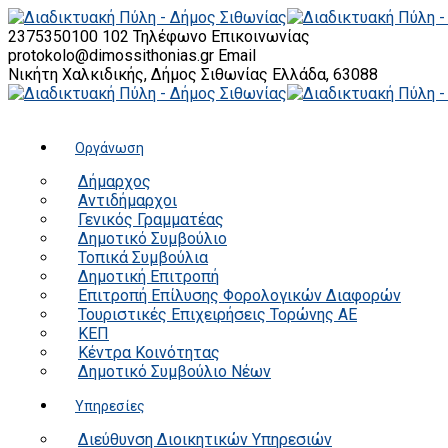
2375350100 102
Τηλέφωνο Επικοινωνίας
protokolo@dimossithonias.gr
Email
Νικήτη Χαλκιδικής, Δήμος Σιθωνίας
Ελλάδα, 63088
Οργάνωση
Δήμαρχος
Αντιδήμαρχοι
Γενικός Γραμματέας
Δημοτικό Συμβούλιο
Τοπικά Συμβούλια
Δημοτική Επιτροπή
Επιτροπή Επίλυσης Φορολογικών Διαφορών
Τουριστικές Επιχειρήσεις Τορώνης ΑΕ
ΚΕΠ
Κέντρα Κοινότητας
Δημοτικό Συμβούλιο Νέων
Υπηρεσίες
Διεύθυνση Διοικητικών Υπηρεσιών