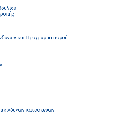
βουλίου
τροπής
ινδύνων και Προγραμματισμού
ν
επικίνδυνων κατασκευών