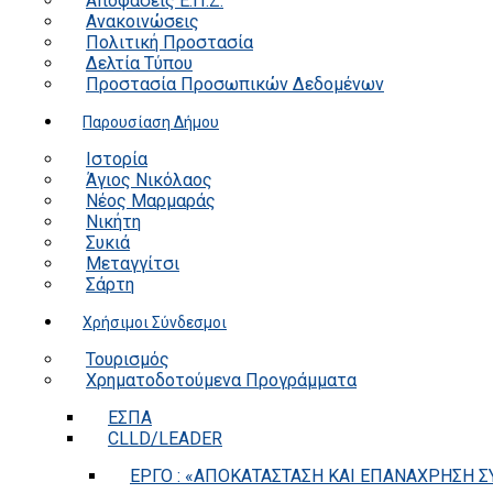
Αποφάσεις Ε.Π.Ζ.
Ανακοινώσεις
Πολιτική Προστασία
Δελτία Τύπου
Προστασία Προσωπικών Δεδομένων
Παρουσίαση Δήμου
Ιστορία
Άγιος Νικόλαος
Νέος Μαρμαράς
Νικήτη
Συκιά
Μεταγγίτσι
Σάρτη
Χρήσιμοι Σύνδεσμοι
Τουρισμός
Χρηματοδοτούμενα Προγράμματα
ΕΣΠΑ
CLLD/LEADER
ΕΡΓΟ : «ΑΠΟΚΑΤΑΣΤΑΣΗ ΚΑΙ ΕΠΑΝΑΧΡΗΣΗ ΣΥ