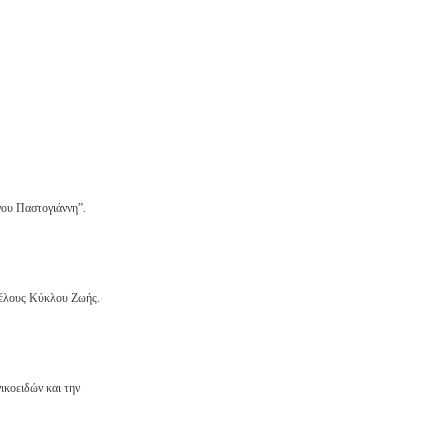
ου Παστογιάννη”.
Τέλους Κύκλου Ζωής.
ικοειδών και την