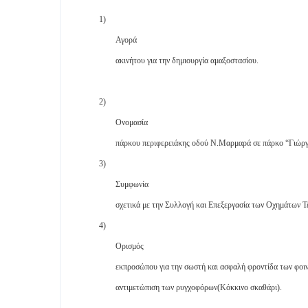
1)
Αγορά
ακινήτου για την δημιουργία αμαξοστασίου.
2)
Ονομασία
πάρκου περιφερειάκης οδού Ν.Μαρμαρά σε πάρκο “Γιώργ
3)
Συμφωνία
σχετικά με την Συλλογή και Επεξεργασία των Οχημάτων 
4)
Ορισμός
εκπροσώπου για την σωστή και ασφαλή φροντίδα των φοιν
αντιμετώπιση των ρυγχοφόρων(Κόκκινο σκαθάρι).