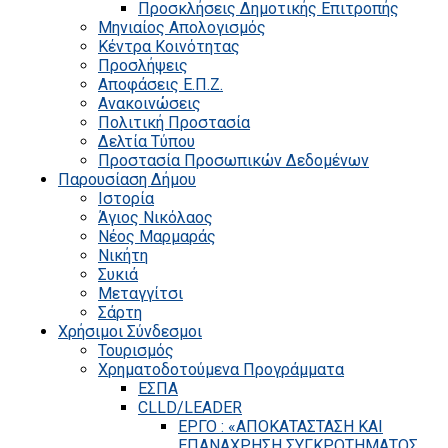
Προσκλήσεις Δημοτικής Επιτροπής
Μηνιαίος Απολογισμός
Κέντρα Κοινότητας
Προσλήψεις
Αποφάσεις Ε.Π.Ζ.
Ανακοινώσεις
Πολιτική Προστασία
Δελτία Τύπου
Προστασία Προσωπικών Δεδομένων
Παρουσίαση Δήμου
Ιστορία
Άγιος Νικόλαος
Νέος Μαρμαράς
Νικήτη
Συκιά
Μεταγγίτσι
Σάρτη
Χρήσιμοι Σύνδεσμοι
Τουρισμός
Χρηματοδοτούμενα Προγράμματα
ΕΣΠΑ
CLLD/LEADER
ΕΡΓΟ : «ΑΠΟΚΑΤΑΣΤΑΣΗ ΚΑΙ
ΕΠΑΝΑΧΡΗΣΗ ΣΥΓΚΡΟΤΗΜΑΤΟΣ