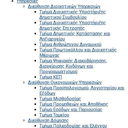
Υπηρεσίες
Διεύθυνση Διοικητικών Υπηρεσιών
Τμήμα Διοικητικής Υποστήριξης
Δημοτικού Συμβουλίου
Τμήμα Διοικητικής Υποστήριξης
Δημοτικής Επιτροπής
Τμήμα Δημοτικής Κατάστασης και
Ληξιαρχείου
Τμήμα Ανθρώπινου Δυναμικού
Τμήμα Πρωτοκόλλου και Διοικητικής
Μέριμνας
Τμήμα Ψηφιακής Διακυβέρνησης,
Διαχείρισης Κινδύνων και
Προγραμματισμού
Τμήμα ΚΕΠ
Διεύθυνση Οικονομικών Υπηρεσιών
Τμήμα Προϋπολογισμού, Λογιστηρίου και
Εξόδων
Τμήμα Μισθοδοσίας
Τμήμα Προμηθειών και Αποθήκης
Τμήμα Εσόδων και Περιουσίας
Τμήμα Ταμείου
Διεύθυνση Δόμησης
Τμήμα Πολεοδομίας και Ελέγχου