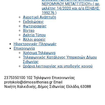
ΝΕΡΟΜΥΛΟΥ ΜΕΤΑΓΓΙΤΣΙΟΥ» ( αρ.
μελέτης 14/2020 και α/α ΕΣΗΔΗΣ:
199276 )
Αγροτική Ανάπτυξη
Εκδηλώσεις
Φωτογραφίες
Βίντεο
Δελτία Τύπου
Άλλοι φορείς
Ηλεκτρονικές Πληρωμές
Επικοινωνία
Χρήσιμα Τηλέφωνα
Τηλεφωνικός Κατάλογος Υπηρεσιών Δήμου
Σιθωνίας
Ωράρια λειτουργίας και υποδοχής κοινού
2375350100 102
Τηλέφωνο Επικοινωνίας
protokolo@dimossithonias.gr
Email
Νικήτη Χαλκιδικής, Δήμος Σιθωνίας
Ελλάδα, 63088