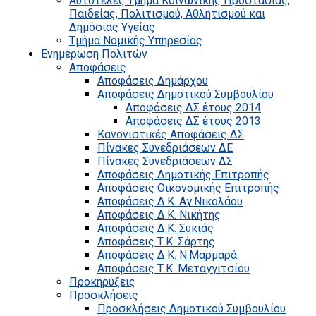
Αυτοτελές Τμήμα Κοινωνικής Προστασίας,
Παιδείας, Πολιτισμού, Αθλητισμού και
Δημόσιας Υγείας
Τμήμα Νομικής Υπηρεσίας
Ενημέρωση Πολιτών
Αποφάσεις
Αποφάσεις Δημάρχου
Αποφάσεις Δημοτικού Συμβουλίου
Αποφάσεις ΔΣ έτους 2014
Αποφάσεις ΔΣ έτους 2013
Κανονιστικές Αποφάσεις ΔΣ
Πίνακες Συνεδριάσεων ΔΕ
Πίνακες Συνεδριάσεων ΔΣ
Αποφάσεις Δημοτικής Επιτροπής
Αποφάσεις Οικονομικής Επιτροπής
Αποφάσεις Δ.Κ. Αγ.Νικολάου
Αποφάσεις Δ.Κ. Νικήτης
Αποφάσεις Δ.Κ. Συκιάς
Αποφάσεις Τ.Κ. Σάρτης
Αποφάσεις Δ.Κ. Ν.Μαρμαρά
Αποφάσεις Τ.Κ. Μεταγγιτσίου
Προκηρύξεις
Προσκλήσεις
Προσκλήσεις Δημοτικού Συμβουλίου