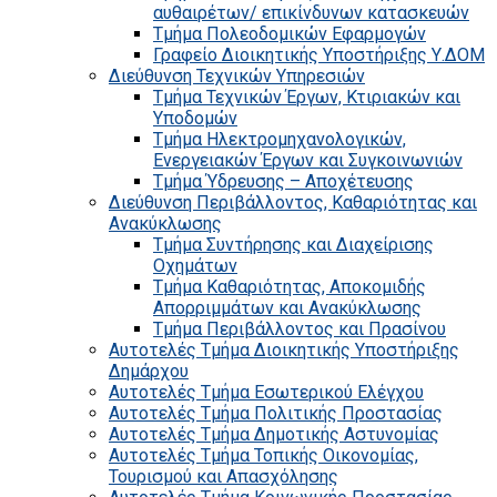
αυθαιρέτων/ επικίνδυνων κατασκευών
Τμήμα Πολεοδομικών Εφαρμογών
Γραφείο Διοικητικής Υποστήριξης Υ.ΔΟΜ
Διεύθυνση Τεχνικών Υπηρεσιών
Τμήμα Τεχνικών Έργων, Κτιριακών και
Υποδομών
Τμήμα Ηλεκτρομηχανολογικών,
Ενεργειακών Έργων και Συγκοινωνιών
Τμήμα Ύδρευσης – Αποχέτευσης
Διεύθυνση Περιβάλλοντος, Καθαριότητας και
Ανακύκλωσης
Τμήμα Συντήρησης και Διαχείρισης
Οχημάτων
Τμήμα Καθαριότητας, Αποκομιδής
Απορριμμάτων και Ανακύκλωσης
Τμήμα Περιβάλλοντος και Πρασίνου
Αυτοτελές Τμήμα Διοικητικής Υποστήριξης
Δημάρχου
Αυτοτελές Τμήμα Εσωτερικού Ελέγχου
Αυτοτελές Τμήμα Πολιτικής Προστασίας
Αυτοτελές Τμήμα Δημοτικής Αστυνομίας
Αυτοτελές Τμήμα Τοπικής Οικονομίας,
Τουρισμού και Απασχόλησης