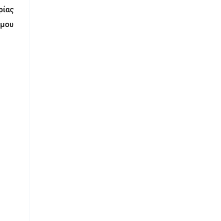
ρίας
μου