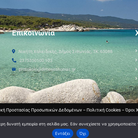
Επικοινωνία
Νικήτη Χαλκιδικής, Δήμος Σιθωνίας, ΤΚ: 63088
2375350100 102
protokolo@dimossithonias.gr
ική Προστασίας Προσωπικών Δεδομένων
–
Πολιτική Cookies
–
Όροι 
η δυνατή εμπειρία στη σελίδα μας. Εάν συνεχίσετε να χρησιμοποιείτε 
Εντάξει
Όχι
2024 © Developed by
MyCompany Projects