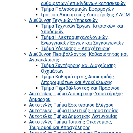
αυθαιρέτων/ επικίνδυνων κατασκευών
Τμήμα Πολεοδομικών Εφαρμογών
Γραφείο Διοικητικής Υποστήριξης Υ.ΔΟΜ
Διεύθυνση Τεχνικών Υπηρεσιών
Τμήμα Τεχνικών Έργων, Κτιριακών και
Υποδομών
Τμήμα Ηλεκτρομηχανολογικών,
Ενεργειακών Έργων και Συγκοινωνιών
Τμήμα Ύδρευσης – Αποχέτευσης
Διεύθυνση Περιβάλλοντος, Καθαριότητας και
Ανακύκλωσης
Τμήμα Συντήρησης και Διαχείρισης
Οχημάτων
Τμήμα Καθαριότητας, Αποκομιδής
Απορριμμάτων και Ανακύκλωσης
Τμήμα Περιβάλλοντος και Πρασίνου
Αυτοτελές Τμήμα Διοικητικής Υποστήριξης
Δημάρχου
Αυτοτελές Τμήμα Εσωτερικού Ελέγχου
Αυτοτελές Τμήμα Πολιτικής Προστασίας
Αυτοτελές Τμήμα Δημοτικής Αστυνομίας
Αυτοτελές Τμήμα Τοπικής Οικονομίας,
Τουρισμού και Απασχόλησης