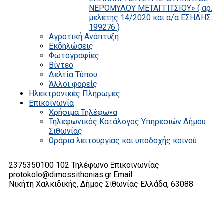
ΝΕΡΟΜΥΛΟΥ ΜΕΤΑΓΓΙΤΣΙΟΥ» ( αρ.
μελέτης 14/2020 και α/α ΕΣΗΔΗΣ:
199276 )
Αγροτική Ανάπτυξη
Εκδηλώσεις
Φωτογραφίες
Βίντεο
Δελτία Τύπου
Άλλοι φορείς
Ηλεκτρονικές Πληρωμές
Επικοινωνία
Χρήσιμα Τηλέφωνα
Τηλεφωνικός Κατάλογος Υπηρεσιών Δήμου
Σιθωνίας
Ωράρια λειτουργίας και υποδοχής κοινού
2375350100 102
Τηλέφωνο Επικοινωνίας
protokolo@dimossithonias.gr
Email
Νικήτη Χαλκιδικής, Δήμος Σιθωνίας
Ελλάδα, 63088