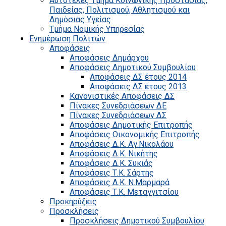
Αυτοτελές Τμήμα Κοινωνικής Προστασίας,
Παιδείας, Πολιτισμού, Αθλητισμού και
Δημόσιας Υγείας
Τμήμα Νομικής Υπηρεσίας
Ενημέρωση Πολιτών
Αποφάσεις
Αποφάσεις Δημάρχου
Αποφάσεις Δημοτικού Συμβουλίου
Αποφάσεις ΔΣ έτους 2014
Αποφάσεις ΔΣ έτους 2013
Κανονιστικές Αποφάσεις ΔΣ
Πίνακες Συνεδριάσεων ΔΕ
Πίνακες Συνεδριάσεων ΔΣ
Αποφάσεις Δημοτικής Επιτροπής
Αποφάσεις Οικονομικής Επιτροπής
Αποφάσεις Δ.Κ. Αγ.Νικολάου
Αποφάσεις Δ.Κ. Νικήτης
Αποφάσεις Δ.Κ. Συκιάς
Αποφάσεις Τ.Κ. Σάρτης
Αποφάσεις Δ.Κ. Ν.Μαρμαρά
Αποφάσεις Τ.Κ. Μεταγγιτσίου
Προκηρύξεις
Προσκλήσεις
Προσκλήσεις Δημοτικού Συμβουλίου