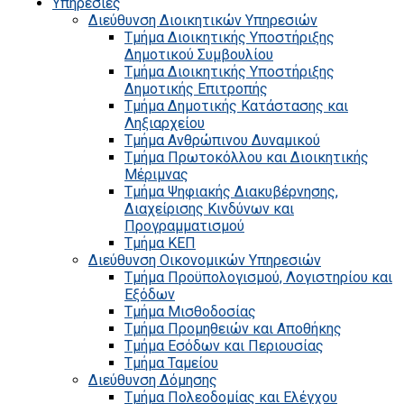
Υπηρεσίες
Διεύθυνση Διοικητικών Υπηρεσιών
Τμήμα Διοικητικής Υποστήριξης
Δημοτικού Συμβουλίου
Τμήμα Διοικητικής Υποστήριξης
Δημοτικής Επιτροπής
Τμήμα Δημοτικής Κατάστασης και
Ληξιαρχείου
Τμήμα Ανθρώπινου Δυναμικού
Τμήμα Πρωτοκόλλου και Διοικητικής
Μέριμνας
Τμήμα Ψηφιακής Διακυβέρνησης,
Διαχείρισης Κινδύνων και
Προγραμματισμού
Τμήμα ΚΕΠ
Διεύθυνση Οικονομικών Υπηρεσιών
Τμήμα Προϋπολογισμού, Λογιστηρίου και
Εξόδων
Τμήμα Μισθοδοσίας
Τμήμα Προμηθειών και Αποθήκης
Τμήμα Εσόδων και Περιουσίας
Τμήμα Ταμείου
Διεύθυνση Δόμησης
Τμήμα Πολεοδομίας και Ελέγχου