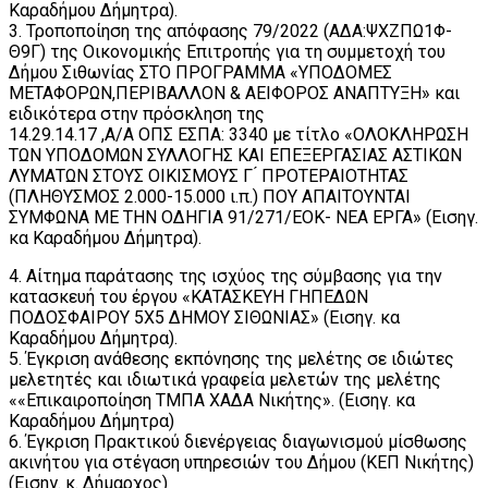
Καραδήμου Δήμητρα).
3. Τροποποίηση της απόφασης 79/2022 (ΑΔΑ:ΨΧΖΠΩ1Φ-
Θ9Γ) της Οικονομικής Επιτροπής για τη συμμετοχή του
Δήμου Σιθωνίας ΣΤΟ ΠΡΟΓΡΑΜΜΑ «ΥΠΟΔΟΜΕΣ
ΜΕΤΑΦΟΡΩΝ,ΠΕΡΙΒΑΛΛΟΝ & ΑΕΙΦΟΡΟΣ ΑΝΑΠΤΥΞΗ» και
ειδικότερα στην πρόσκληση της
14.29.14.17 ,Α/Α ΟΠΣ ΕΣΠΑ: 3340 με τίτλο «ΟΛΟΚΛΗΡΩΣΗ
ΤΩΝ ΥΠΟΔΟΜΩΝ ΣΥΛΛΟΓΗΣ ΚΑΙ ΕΠΕΞΕΡΓΑΣΙΑΣ ΑΣΤΙΚΩΝ
ΛΥΜΑΤΩΝ ΣΤΟΥΣ ΟΙΚΙΣΜΟΥΣ Γ ́ ΠΡΟΤΕΡΑΙΟΤΗΤΑΣ
(ΠΛΗΘΥΣΜΟΣ 2.000-15.000 ι.π.) ΠΟΥ ΑΠΑΙΤΟΥΝΤΑΙ
ΣΥΜΦΩΝΑ ΜΕ ΤΗΝ ΟΔΗΓΙΑ 91/271/ΕΟΚ- ΝΕΑ ΕΡΓΑ» (Εισηγ.
κα Καραδήμου Δήμητρα).
4. Αίτημα παράτασης της ισχύος της σύμβασης για την
κατασκευή του έργου «ΚΑΤΑΣΚΕΥΗ ΓΗΠΕΔΩΝ
ΠΟΔΟΣΦΑΙΡΟΥ 5Χ5 ΔΗΜΟΥ ΣΙΘΩΝΙΑΣ» (Εισηγ. κα
Καραδήμου Δήμητρα).
5. Έγκριση ανάθεσης εκπόνησης της μελέτης σε ιδιώτες
μελετητές και ιδιωτικά γραφεία μελετών της μελέτης
««Επικαιροποίηση ΤΜΠΑ ΧΑΔΑ Νικήτης». (Εισηγ. κα
Καραδήμου Δήμητρα)
6. Έγκριση Πρακτικού διενέργειας διαγωνισμού μίσθωσης
ακινήτου για στέγαση υπηρεσιών του Δήμου (ΚΕΠ Νικήτης)
(Εισηγ. κ. Δήμαρχος)