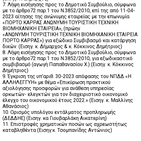
7. Λήψη εισήγησης προς το Δημοτικό Συμβούλιο, σύμφωνα
με το άρθρο72 παρ.1 του Ν.3852/2010, επί της από 11-04-
2023 αίτησης της ανώνυμης εταιρείας με την επωνυμία
«ΠΟΡΤΟ ΚΑΡΡΑΣ ΑΝΩΝΥΜΗ ΤΟΥΡΙΣΤΙΚΗ ΤΕΧΝΙΚΗ
ΒΙΟΜΗΧΑΝΙΚΗ ΕΤΑΙΡΕΙΑ», (πρώην
«ΑΝΩΝΥΜΗ ΤΟΥΡΙΣΤΙΚΗ ΤΕΧΝΙΚΗ ΒΙΟΜΗΧΑΝΙΚΗ ΕΤΑΙΡΕΙΑ
ΠΟΡΤΟ ΚΑΡΡΑΣ») για εξώδικο Συμβιβασμό και κατάργηση
δικών. (Εισηγ. κ. Δήμαρχος & κ. Κόκκινος Δημήτριος)
8. Λήψη εισήγησης προς το Δημοτικό Συμβούλιο, σύμφωνα
με το άρθρο72 παρ.1 του Ν.3852/2010, για εξωδικαστικό
συμβιβασμό (αγωγή Παπαθανασίου Χ.) (Εισηγ. κ. Κόκκινος
Δημήτριος)
9. Έγκριση της υπ’αριθ. 30-2023 απόφασης του ΝΠΔΔ «Η
ΑΛΛΗΛΕΓΓΥΗ» με θέμα «Επικύρωση πρακτικού
αξιολόγησης προσφορών για ανάθεση υπηρεσίας
ορκωτών- ελεγκτών για τον διαχειριστικό οικονομικό
έλεγχο του οικονομικού έτους 2022.» (Εισηγ. κ. Μαλλίνης
Αθανάσιος)
10. Ορισμός υπολόγου εντάλματος προπληρωμής
(ΔΕΔΔΗΕ) (Εισηγ. κα Γιουβαρλάκη Αικατερίνη)
11. Επιστροφές χρηματικών ποσών ως αχρεωστήτως
καταβληθέντα (Εισηγ:κ. Τσομπανίδης Αντώνιος)