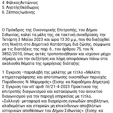
4. ΦάλκοςΑντώνιος
5. ΛηστήςΘεόδωρος
6. ΖέπποςΙωάννης
Ο Πρόεδρος της Οικονομικής Επιτροπής, του Δήμου
Σιθωνίας, καλεί τα μέλη της, σε τακτική συνεδρίαση, την
Τετάρτη 3 Μαΐου 2023 και ώρα 13:30 μ.μ., που θα διεξαχθεί
στη Νικήτη στο Δημοτικό Κατάστημα, διά ζώσης, σύμφωνα
με τις διατάξεις της παρ. 6 , του άρθρου 75, του Ν.
3852/2010, όπως αυτές τροποποιήθηκαν και ισχύουν μέχρι
σήμερα, για την συζήτηση και λήψη αποφάσεων πάνω στα
ακόλουθα θέματα της ημερήσιας διάταξης:
1. Έγκριση –παραλαβή της μελέτης με τίτλο «Μελέτη
κτηματογράφησης και αποτύπωσης οικοπέδων περιοχής
Παράδεισος Ν. Μαρμαράς» (Εισηγ. κα Καραδήμου Δήμητρα).
2. Έγκριση του υπ’ αριθ. IV/21-4-2023 Πρακτικού της
επιτροπής διαγωνισμού και κατακύρωση του ανοικτού
διαγωνισμού για την παροχή υπηρεσίας με τίτλο,
«Συλλογή- μεταφορά και διαχείριση ογκωδών αποβλήτων,
κλαδεμάτων και στερεών μη επικίνδυνων αποβλήτων
ιστορικών αποθέσεων του Δήμου Σιθωνίας». (Εισηγ. κα