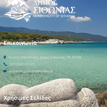
Επικοινωνία
Νικήτη Χαλκιδικής, Δήμος Σιθωνίας, ΤΚ: 63088
2375350100 102
protokolo@dimossithonias.gr
Χρήσιμες Σελίδες