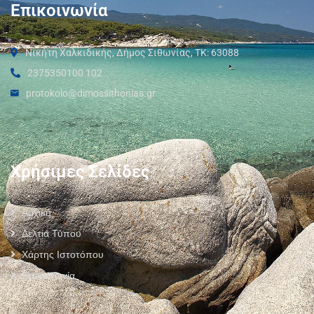
Επικοινωνία
Νικήτη Χαλκιδικής, Δήμος Σιθωνίας, ΤΚ: 63088
2375350100 102
protokolo@dimossithonias.gr
Χρήσιμες Σελίδες
Αρχική
Δελτία Τύπου
Χάρτης Ιστοτόπου
Επικοινωνία