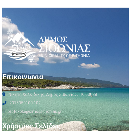
Επικοινωνία
Νικήτη Χαλκιδικής, Δήμος Σιθωνίας, ΤΚ: 63088
2375350100 102
protokolo@dimossithonias.gr
Χρήσιμες Σελίδες