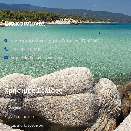
Επικοινωνία
Νικήτη Χαλκιδικής, Δήμος Σιθωνίας, ΤΚ: 63088
2375350100 102
protokolo@dimossithonias.gr
Χρήσιμες Σελίδες
Αρχική
Δελτία Τύπου
Χάρτης Ιστοτόπου