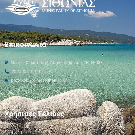
Επικοινωνία
Νικήτη Χαλκιδικής, Δήμος Σιθωνίας, ΤΚ: 63088
2375350100 102
protokolo@dimossithonias.gr
Χρήσιμες Σελίδες
Αρχική