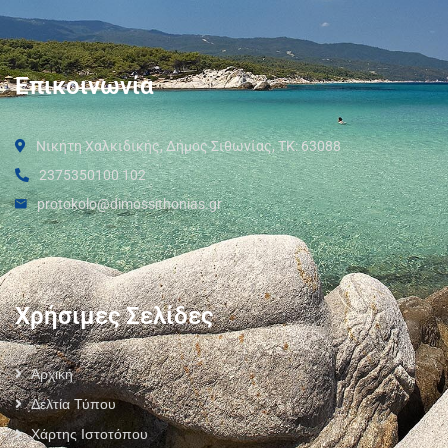
Επικοινωνία
Νικήτη Χαλκιδικής, Δήμος Σιθωνίας, ΤΚ: 63088
2375350100 102
protokolo@dimossithonias.gr
Χρήσιμες Σελίδες
Αρχική
Δελτία Τύπου
Χάρτης Ιστοτόπου