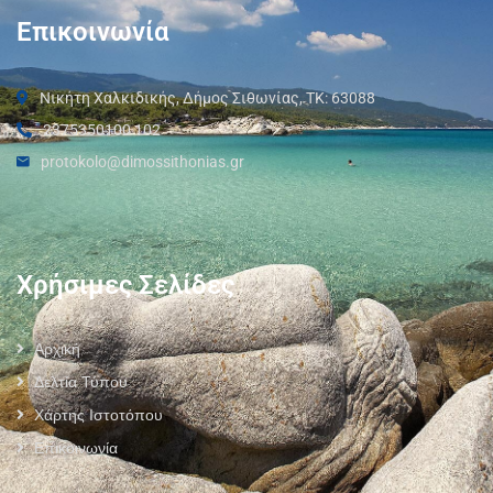
Επικοινωνία
Νικήτη Χαλκιδικής, Δήμος Σιθωνίας, ΤΚ: 63088
2375350100 102
protokolo@dimossithonias.gr
Χρήσιμες Σελίδες
Αρχική
Δελτία Τύπου
Χάρτης Ιστοτόπου
Επικοινωνία