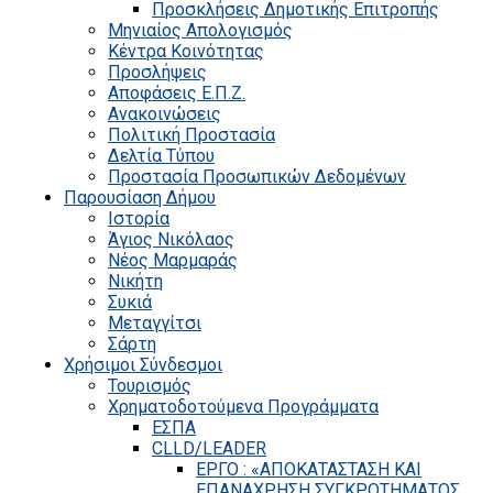
Προσκλήσεις Δημοτικής Επιτροπής
Μηνιαίος Απολογισμός
Κέντρα Κοινότητας
Προσλήψεις
Αποφάσεις Ε.Π.Ζ.
Ανακοινώσεις
Πολιτική Προστασία
Δελτία Τύπου
Προστασία Προσωπικών Δεδομένων
Παρουσίαση Δήμου
Ιστορία
Άγιος Νικόλαος
Νέος Μαρμαράς
Νικήτη
Συκιά
Μεταγγίτσι
Σάρτη
Χρήσιμοι Σύνδεσμοι
Τουρισμός
Χρηματοδοτούμενα Προγράμματα
ΕΣΠΑ
CLLD/LEADER
ΕΡΓΟ : «ΑΠΟΚΑΤΑΣΤΑΣΗ ΚΑΙ
ΕΠΑΝΑΧΡΗΣΗ ΣΥΓΚΡΟΤΗΜΑΤΟΣ