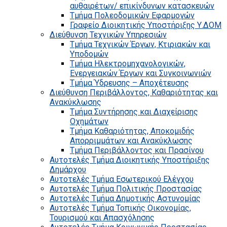
αυθαιρέτων/ επικίνδυνων κατασκευών
Τμήμα Πολεοδομικών Εφαρμογών
Γραφείο Διοικητικής Υποστήριξης Υ.ΔΟΜ
Διεύθυνση Τεχνικών Υπηρεσιών
Τμήμα Τεχνικών Έργων, Κτιριακών και
Υποδομών
Τμήμα Ηλεκτρομηχανολογικών,
Ενεργειακών Έργων και Συγκοινωνιών
Τμήμα Ύδρευσης – Αποχέτευσης
Διεύθυνση Περιβάλλοντος, Καθαριότητας και
Ανακύκλωσης
Τμήμα Συντήρησης και Διαχείρισης
Οχημάτων
Τμήμα Καθαριότητας, Αποκομιδής
Απορριμμάτων και Ανακύκλωσης
Τμήμα Περιβάλλοντος και Πρασίνου
Αυτοτελές Τμήμα Διοικητικής Υποστήριξης
Δημάρχου
Αυτοτελές Τμήμα Εσωτερικού Ελέγχου
Αυτοτελές Τμήμα Πολιτικής Προστασίας
Αυτοτελές Τμήμα Δημοτικής Αστυνομίας
Αυτοτελές Τμήμα Τοπικής Οικονομίας,
Τουρισμού και Απασχόλησης