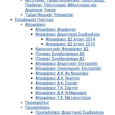
Αυτοτελές Τμήμα Κοινωνικής Προστασίας,
Παιδείας, Πολιτισμού, Αθλητισμού και
Δημόσιας Υγείας
Τμήμα Νομικής Υπηρεσίας
Ενημέρωση Πολιτών
Αποφάσεις
Αποφάσεις Δημάρχου
Αποφάσεις Δημοτικού Συμβουλίου
Αποφάσεις ΔΣ έτους 2014
Αποφάσεις ΔΣ έτους 2013
Κανονιστικές Αποφάσεις ΔΣ
Πίνακες Συνεδριάσεων ΔΕ
Πίνακες Συνεδριάσεων ΔΣ
Αποφάσεις Δημοτικής Επιτροπής
Αποφάσεις Οικονομικής Επιτροπής
Αποφάσεις Δ.Κ. Αγ.Νικολάου
Αποφάσεις Δ.Κ. Νικήτης
Αποφάσεις Δ.Κ. Συκιάς
Αποφάσεις Τ.Κ. Σάρτης
Αποφάσεις Δ.Κ. Ν.Μαρμαρά
Αποφάσεις Τ.Κ. Μεταγγιτσίου
Προκηρύξεις
Προσκλήσεις
Προσκλήσεις Δημοτικού Συμβουλίου