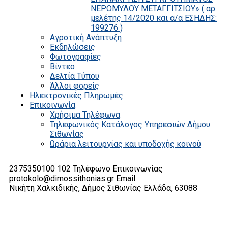
ΝΕΡΟΜΥΛΟΥ ΜΕΤΑΓΓΙΤΣΙΟΥ» ( αρ.
μελέτης 14/2020 και α/α ΕΣΗΔΗΣ:
199276 )
Αγροτική Ανάπτυξη
Εκδηλώσεις
Φωτογραφίες
Βίντεο
Δελτία Τύπου
Άλλοι φορείς
Ηλεκτρονικές Πληρωμές
Επικοινωνία
Χρήσιμα Τηλέφωνα
Τηλεφωνικός Κατάλογος Υπηρεσιών Δήμου
Σιθωνίας
Ωράρια λειτουργίας και υποδοχής κοινού
2375350100 102
Τηλέφωνο Επικοινωνίας
protokolo@dimossithonias.gr
Email
Νικήτη Χαλκιδικής, Δήμος Σιθωνίας
Ελλάδα, 63088