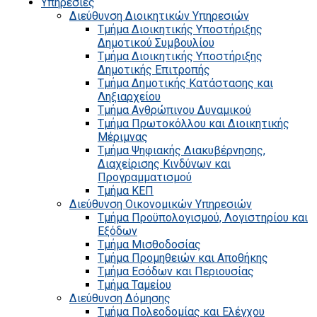
Υπηρεσίες
Διεύθυνση Διοικητικών Υπηρεσιών
Τμήμα Διοικητικής Υποστήριξης
Δημοτικού Συμβουλίου
Τμήμα Διοικητικής Υποστήριξης
Δημοτικής Επιτροπής
Τμήμα Δημοτικής Κατάστασης και
Ληξιαρχείου
Τμήμα Ανθρώπινου Δυναμικού
Τμήμα Πρωτοκόλλου και Διοικητικής
Μέριμνας
Τμήμα Ψηφιακής Διακυβέρνησης,
Διαχείρισης Κινδύνων και
Προγραμματισμού
Τμήμα ΚΕΠ
Διεύθυνση Οικονομικών Υπηρεσιών
Τμήμα Προϋπολογισμού, Λογιστηρίου και
Εξόδων
Τμήμα Μισθοδοσίας
Τμήμα Προμηθειών και Αποθήκης
Τμήμα Εσόδων και Περιουσίας
Τμήμα Ταμείου
Διεύθυνση Δόμησης
Τμήμα Πολεοδομίας και Ελέγχου